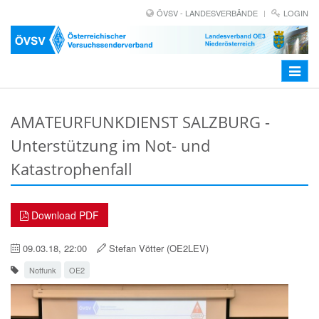
ÖVSV - LANDESVERBÄNDE
LOGIN
Toggle
navigat
AMATEURFUNKDIENST SALZBURG -
Unterstützung im Not- und
Katastrophenfall
Download PDF
09.03.18, 22:00
Stefan Vötter (OE2LEV)
Notfunk
OE2