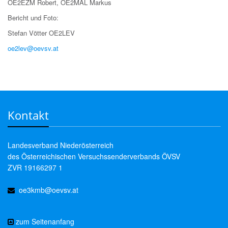
OE2EZM Robert, OE2MAL Markus
Bericht und Foto:
Stefan Vötter OE2LEV
oe2lev@oevsv.at
Kontakt
Landesverband Niederösterreich
des Österreichischen Versuchssenderverbands ÖVSV
ZVR 19166297 1
oe3kmb@oevsv.at
zum Seitenanfang