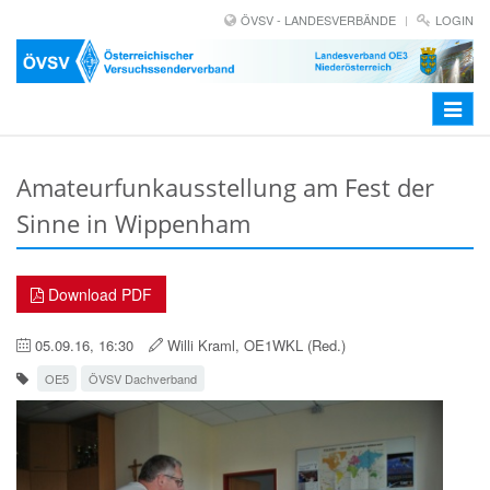
ÖVSV - LANDESVERBÄNDE
LOGIN
Toggle
navigat
Amateurfunkausstellung am Fest der
Sinne in Wippenham
Download PDF
05.09.16, 16:30
Willi Kraml, OE1WKL (Red.)
OE5
ÖVSV Dachverband