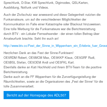
Sprechfunk, D-Star, KW Sprechfunk, Digimodes, QSL-Karten,
Ausbildung, Notfunk und Videos.
Auch der Zivilschutz war anwesend und diese Gelegenheit nutzten die
Funkamateure, um auf die verschiedenen Möglichkeiten der
Kommunikation im Falle einer Katastrophe oder Blackout hinzuweisen.
Eine tolle Werbung für die Funkamateure war die Berichterstattung
durch BTV - ein Lokaler Fernsehsender - der einen tollen Beitrag über
Amateurfunk brachte. Seht ihn euch an!
http://www.btv.cc/Fest_der_Sinne_in_Wippenham_ein_Erlebnis_fuer_Gros
Herzlichen Dank an das Fest der Sinne-Funkteam!
OE5RDM Robert, OE5MCM Max, OE5KKP Klaus, OE5GRF Rudi,
OE5BSL Stefan, OE5OEM Andi und OE5FKL Karl.
Ebenfalls danke an Kati Hochhold und ihrem BTV-Team für die positive
Berichterstattung.
Danke auch an die FF Wippenham für die Zurverfügungstellung der
Räumlichkeiten, sowie an die Organisatoren des „Fest der Sinne“ für die
tolle Zusammenarbeit.
Bericht auf der Homepage des ADL507