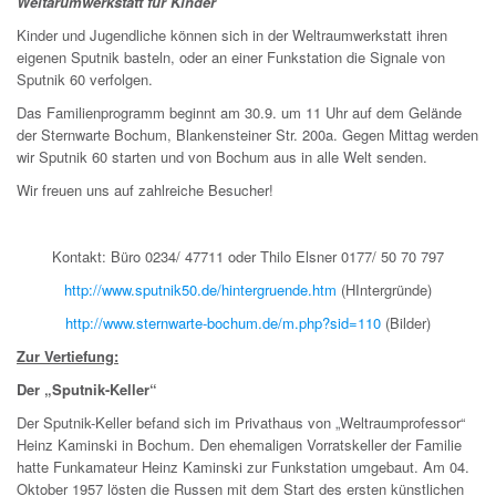
Weltarumwerkstatt für Kinder
Kinder und Jugendliche können sich in der Weltraumwerkstatt ihren
eigenen Sputnik basteln, oder an einer Funkstation die Signale von
Sputnik 60 verfolgen.
Das Familienprogramm beginnt am 30.9. um 11 Uhr auf dem Gelände
der Sternwarte Bochum, Blankensteiner Str. 200a. Gegen Mittag werden
wir Sputnik 60 starten und von Bochum aus in alle Welt senden.
Wir freuen uns auf zahlreiche Besucher!
Kontakt: Büro 0234/ 47711 oder Thilo Elsner 0177/ 50 70 797
http://www.sputnik50.de/hintergruende.htm
(HIntergründe)
http://www.sternwarte-bochum.de/m.php?sid=110
(Bilder)
Zur Vertiefung:
Der „Sputnik-Keller“
Der Sputnik-Keller befand sich im Privathaus von „Weltraumprofessor“
Heinz Kaminski in Bochum. Den ehemaligen Vorratskeller der Familie
hatte Funkamateur Heinz Kaminski zur Funkstation umgebaut. Am 04.
Oktober 1957 lösten die Russen mit dem Start des ersten künstlichen