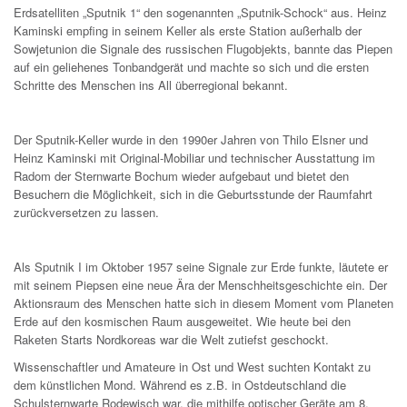
Erdsatelliten „Sputnik 1“ den sogenannten „Sputnik-Schock“ aus. Heinz
Kaminski empfing in seinem Keller als erste Station außerhalb der
Sowjetunion die Signale des russischen Flugobjekts, bannte das Piepen
auf ein geliehenes Tonbandgerät und machte so sich und die ersten
Schritte des Menschen ins All überregional bekannt.
Der Sputnik-Keller wurde in den 1990er Jahren von Thilo Elsner und
Heinz Kaminski mit Original-Mobiliar und technischer Ausstattung im
Radom der Sternwarte Bochum wieder aufgebaut und bietet den
Besuchern die Möglichkeit, sich in die Geburtsstunde der Raumfahrt
zurückversetzen zu lassen.
Als Sputnik I im Oktober 1957 seine Signale zur Erde funkte, läutete er
mit seinem Piepsen eine neue Ära der Menschheitsgeschichte ein. Der
Aktionsraum des Menschen hatte sich in diesem Moment vom Planeten
Erde auf den kosmischen Raum ausgeweitet. Wie heute bei den
Raketen Starts Nordkoreas war die Welt zutiefst geschockt.
Wissenschaftler und Amateure in Ost und West suchten Kontakt zu
dem künstlichen Mond. Während es z.B. in Ostdeutschland die
Schulsternwarte Rodewisch war, die mithilfe optischer Geräte am 8.