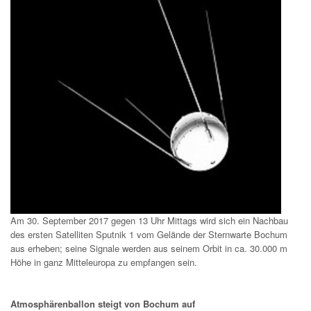
Am 30. September 2017 gegen 13 Uhr Mittags wird sich ein Nachbau
des ersten Satelliten Sputnik 1 vom Gelände der Sternwarte Bochum
aus erheben; seine Signale werden aus seinem Orbit in ca. 30.000 m
Höhe in ganz Mitteleuropa zu empfangen sein.
Atmosphärenballon steigt von Bochum auf