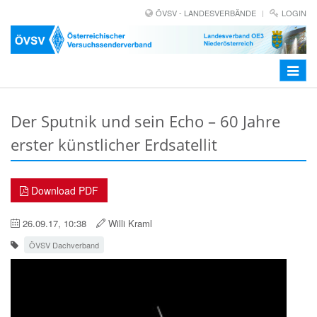
ÖVSV - LANDESVERBÄNDE
LOGIN
Toggle
navigat
Der Sputnik und sein Echo – 60 Jahre
erster künstlicher Erdsatellit
Download PDF
26.09.17, 10:38
Willi Kraml
ÖVSV Dachverband