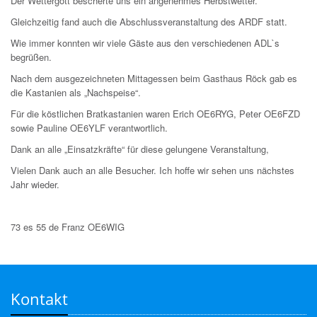
Der Wettergott bescherte uns ein angenehmes Herbstwetter.
Gleichzeitig fand auch die Abschlussveranstaltung des ARDF statt.
Wie immer konnten wir viele Gäste aus den verschiedenen ADL`s
begrüßen.
Nach dem ausgezeichneten Mittagessen beim Gasthaus Röck gab es
die Kastanien als „Nachspeise“.
Für die köstlichen Bratkastanien waren Erich OE6RYG, Peter OE6FZD
sowie Pauline OE6YLF verantwortlich.
Dank an alle „Einsatzkräfte“ für diese gelungene Veranstaltung,
Vielen Dank auch an alle Besucher. Ich hoffe wir sehen uns nächstes
Jahr wieder.
73 es 55 de Franz OE6WIG
Kontakt