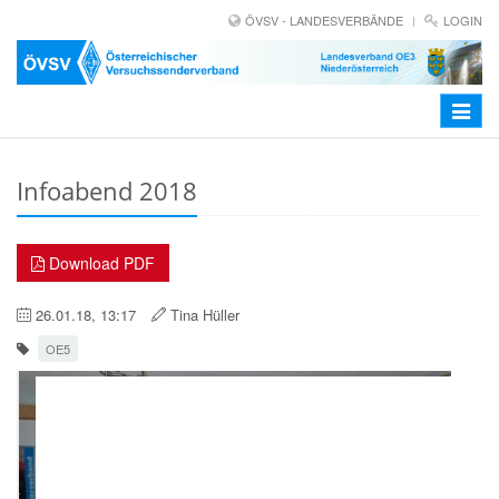
ÖVSV - LANDESVERBÄNDE
LOGIN
Toggle
navigat
Infoabend 2018
Download PDF
26.01.18, 13:17
Tina Hüller
OE5