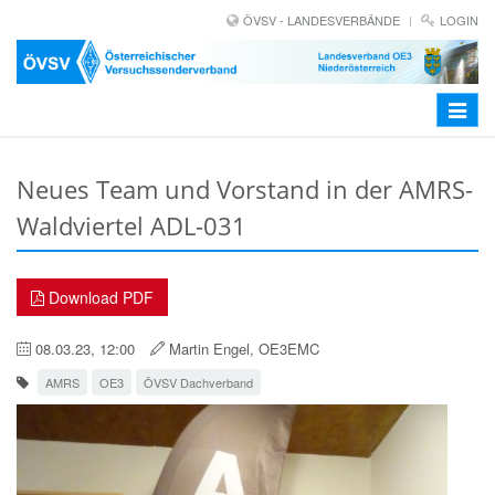
ÖVSV - LANDESVERBÄNDE
LOGIN
Toggle
navigat
Neues Team und Vorstand in der AMRS-
Waldviertel ADL-031
Download PDF
08.03.23, 12:00
Martin Engel, OE3EMC
AMRS
OE3
ÖVSV Dachverband