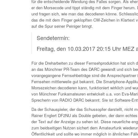
für die entscheidende Wendung des Falles sorgen. Als ehem
er den Morsecode und tippt ständig mit dem Finger herum. 
und fragen sich, wie man das decodieren könne. Schliessli
das die mit dem Finger geklopften CW-Zeichen in Klartext v
auf die Spur seiner Peiniger bringt.
Sendetermin:
Freitag, den 10.03.2017 20:15 Uhr MEZ
Für die Dreharbeiten zu dieser Fernsehproduktion hat sich 
an das Münchner PR-Team des DARC gewandt und sich berat
vorangegangene Fernsehbeiträge sind die Ansprechpartner 
Fernsehen mittlerweile gut bekannt. Die Smartphone-Applika
Morsezeichen decodieren kann, funktioniert wirklich und wu
von Münchner Funkamateuren entwickelt u.a. von Eva-Mar
Sprecherin von RADIO DARC bekannt. Sie ist Software-Entw
Da der Schauspieler, der das Schussopfer darstellt, nicht 
Rainer Englert DF2NU als Double gebeten, der dann echtes
der Text auf der Anzeige zu sehen ist. Diese neuerliche 
zum beidseitigen Nutzen sichert dem Amateurfunk wiederu
Öffentlichkeit und sollte wo immer möglich in ähnlichen Fäll