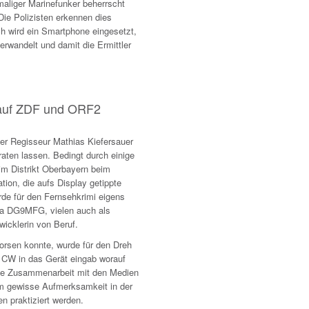
aliger Marinefunker beherrscht
Die Polizisten erkennen dies
ch wird ein Smartphone eingesetzt,
erwandelt und damit die Ermittler
 auf ZDF und ORF2
der Regisseur Mathias Kiefersauer
en lassen. Bedingt durch einige
im Distrikt Oberbayern beim
tion, die aufs Display getippte
rde für den Fernsehkrimi eigens
ia DG9MFG, vielen auch als
icklerin von Beruf.
morsen konnte, wurde für den Dreh
 CW in das Gerät eingab worauf
enge Zusammenarbeit mit den Medien
m gewisse Aufmerksamkeit in der
en praktiziert werden.