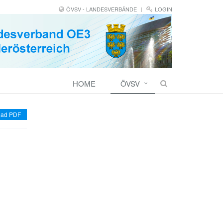
ÖVSV - LANDESVERBÄNDE
LOGIN
HOME
ÖVSV
ad PDF