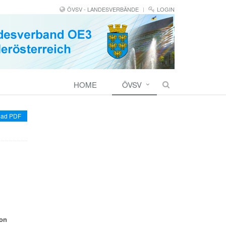
ÖVSV - LANDESVERBÄNDE
LOGIN
HOME
ÖVSV
ad PDF
ion