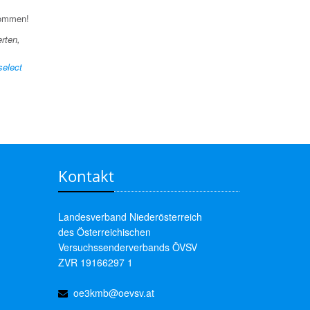
lkommen!
erten,
select
Kontakt
Landesverband Niederösterreich
des Österreichischen
Versuchssenderverbands ÖVSV
ZVR 19166297 1
oe3kmb@oevsv.at