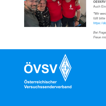
OE9XRV 
Auch Eins
"
Wir werd
füllt bit
https://
Bei Frag
Freue mi