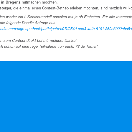
in Bregenz
mitmachen möchten.
teiger, die einmal einen Contest-Betrieb erleben möchten, sind herzlich wil
en wieder ein 3 Schichtmodell anpeilen mit je 8h Einheiten. Für alle Interessi
te die folgende Doodle Abfrage aus:
doodle.com/sign-up-sheet/participate/e07d954d-ece3-4afb-8191-869b8022aba5/
en zum Contest direkt bei mir melden. Danke!
ch schon auf eine rege Teilnahme von euch, 73 de Tamer"