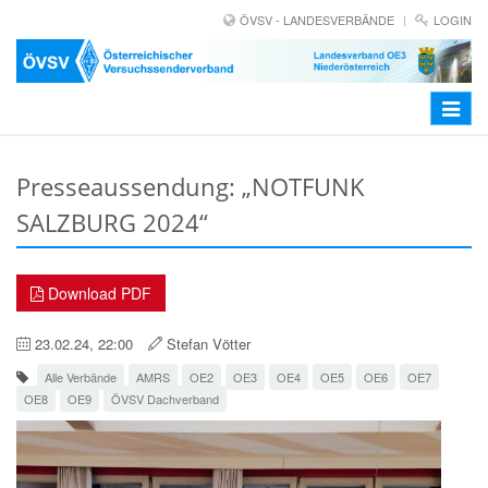
ÖVSV - LANDESVERBÄNDE
LOGIN
Toggle
navigat
Presseaussendung: „NOTFUNK
SALZBURG 2024“
Download PDF
23.02.24, 22:00
Stefan Vötter
Alle Verbände
AMRS
OE2
OE3
OE4
OE5
OE6
OE7
OE8
OE9
ÖVSV Dachverband