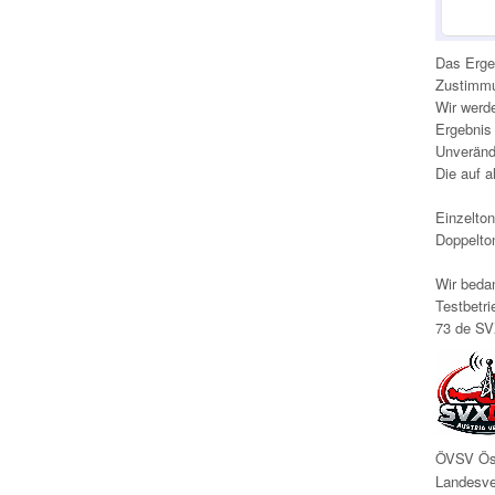
Das Ergeb
Zustimmu
Wir werd
Ergebnis
Unveränd
Die auf a
Einzelto
Doppelto
Wir beda
Testbetr
73 de SV
ÖVSV Öst
L
andesve