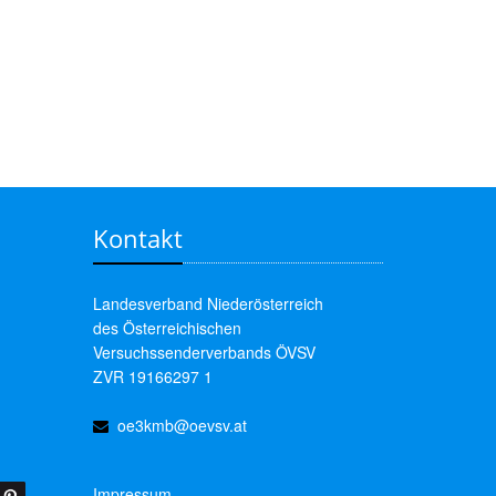
Kontakt
Landesverband Niederösterreich
des Österreichischen
Versuchssenderverbands ÖVSV
ZVR 19166297 1
oe3kmb@oevsv.at
Impressum