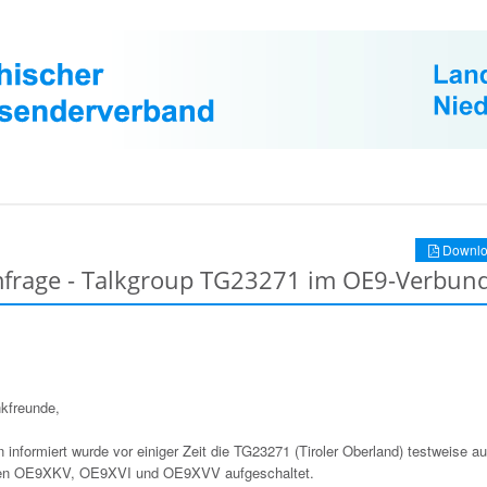
Downlo
Umfrage - Talkgroup TG23271 im OE9-Verbun
nkfreunde,
 informiert wurde vor einiger Zeit die TG23271 (Tiroler Oberland) testweise a
ten OE9XKV, OE9XVI und OE9XVV aufgeschaltet.