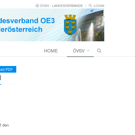
ÖVSV - LANDESVERBÄNDE
LOGIN
HOME
ÖVSV
ad PDF
d
uf den