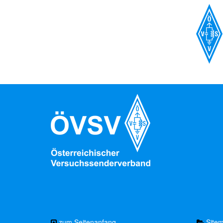
zum Seitenanfang
Site