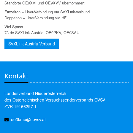
Standorte OE9XVI und OE9XVV übernommen:
Einzelton = User-Verbindung via SVXLink-Verbund
Doppelton = User-Verbindung via HF
Viel Spass
73 de SVXLink Austria, OE9PKV, OE9SAU
SVXLink Austria Verbund
Kontakt
Landesverband Niederösterreich
des Österreichischen Versuchssenderverbands ÖVSV
ZVR 19166297 1
oe3kmb@oevsv.at