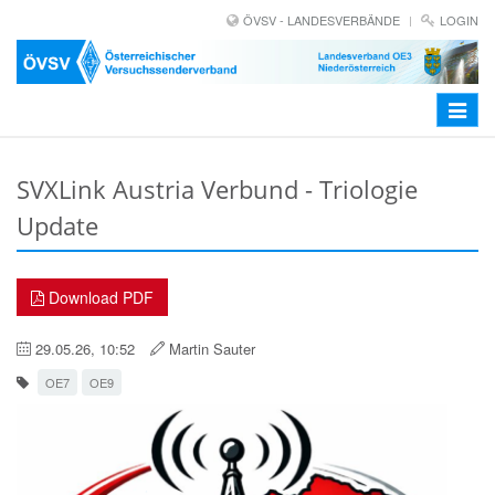
ÖVSV - LANDESVERBÄNDE
LOGIN
Toggle
navigat
SVXLink Austria Verbund - Triologie
Update
Download PDF
29.05.26, 10:52
Martin Sauter
OE7
OE9