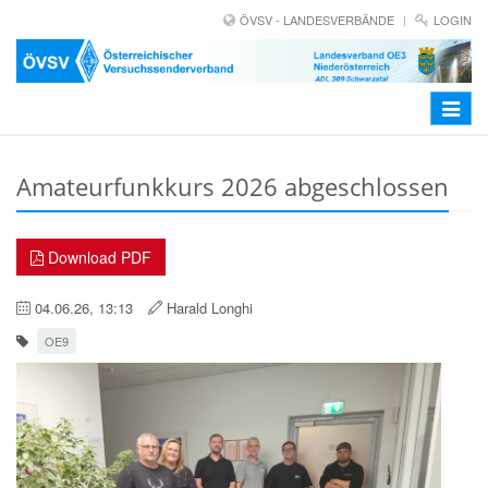
ÖVSV - LANDESVERBÄNDE
LOGIN
Toggle
navigat
Amateurfunkkurs 2026 abgeschlossen
Download PDF
04.06.26, 13:13
Harald Longhi
OE9