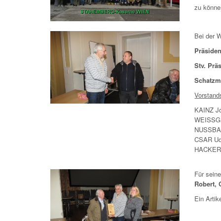
zu könne
Bei der 
Präside
Stv. Prä
Schatzme
Vorstand
KAINZ J
WEISSG
NUSSBA
CSAR U
HACKER 
Für sein
Robert,
Ein Arti