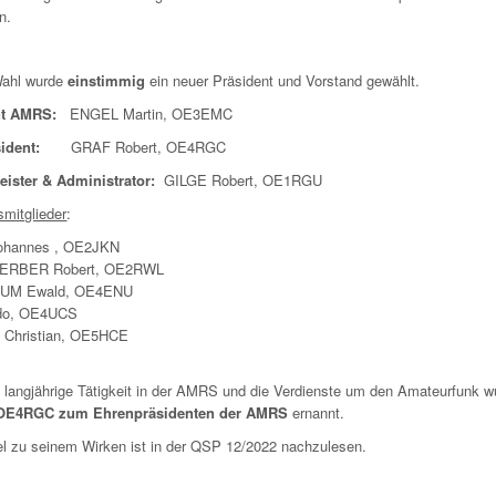
n.
Wahl wurde
einstimmig
ein neuer Präsident und Vorstand gewählt.
nt AMRS:
ENGEL Martin, OE3EMC
sident:
GRAF Robert, OE4RGC
ister & Administrator:
GILGE Robert, OE1RGU
smitglieder
:
ohannes , OE2JKN
ERBER Robert, OE2RWL
UM Ewald, OE4ENU
do, OE4UCS
Christian, OE5HCE
e langjährige Tätigkeit in der AMRS und die Verdienste um den Amateurfunk w
 OE4RGC zum Ehrenpräsidenten der AMRS
ernannt.
kel zu seinem Wirken ist in der QSP 12/2022 nachzulesen.