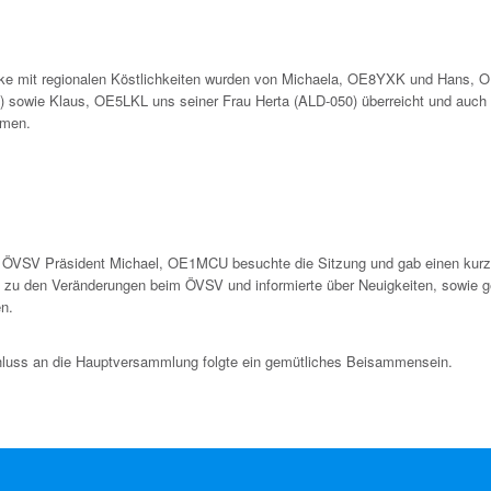
e mit regionalen Köstlichkeiten wurden von Michaela, OE8YXK und Hans,
) sowie Klaus, OE5LKL uns seiner Frau Herta (ALD-050) überreicht und auch 
men.
 ÖVSV Präsident Michael, OE1MCU besuchte die Sitzung und gab einen kur
k zu den Veränderungen beim ÖVSV und informierte über Neuigkeiten, sowie g
en.
luss an die Hauptversammlung folgte ein gemütliches Beisammensein.