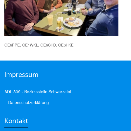
OE6PPE, OE1WKL, OE6CHD, OE6HKE
Impressum
ADL 309 - Bezirksstelle Schwarzatal
Datenschutzerklärung
Kontakt