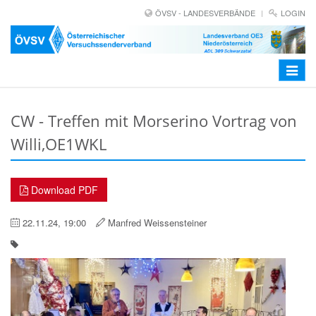
ÖVSV - LANDESVERBÄNDE
LOGIN
Toggle
navigat
CW - Treffen mit Morserino Vortrag von
Willi,OE1WKL
Download PDF
22.11.24, 19:00
Manfred Weissensteiner