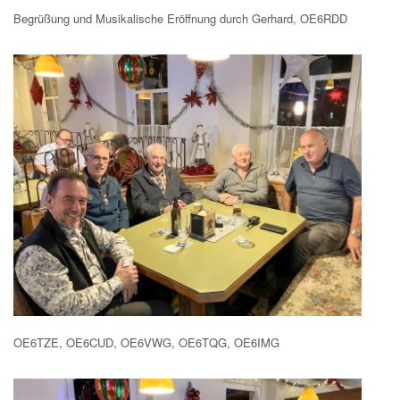
Begrüßung und Musikalische Eröffnung durch Gerhard, OE6RDD
OE6TZE, OE6CUD, OE6VWG, OE6TQG, OE6IMG