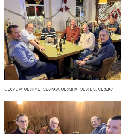
OE6MDW, OE3KME, OE6YAW, OE6MRX, OE6FEG, OE6LKG