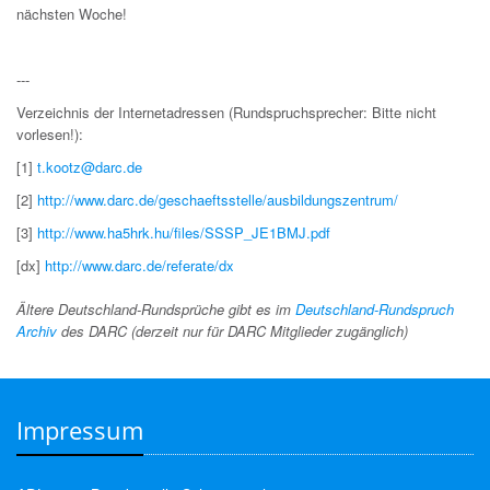
nächsten Woche!
---
Verzeichnis der Internetadressen (Rundspruchsprecher: Bitte nicht
vorlesen!):
[1]
t.kootz@darc.de
[2]
http://www.darc.de/geschaeftsstelle/ausbildungszentrum/
[3]
http://www.ha5hrk.hu/files/SSSP_JE1BMJ.pdf
[dx]
http://www.darc.de/referate/dx
Ältere Deutschland-Rundsprüche gibt es im
Deutschland-Rundspruch
Archiv
des DARC (derzeit nur für DARC Mitglieder zugänglich)
Impressum