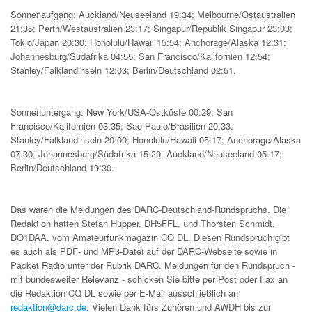
Sonnenaufgang: Auckland/Neuseeland 19:34; Melbourne/Ostaustralien
21:35; Perth/Westaustralien 23:17; Singapur/Republik Singapur 23:03;
Tokio/Japan 20:30; Honolulu/Hawaii 15:54; Anchorage/Alaska 12:31;
Johannesburg/Südafrika 04:55; San Francisco/Kalifornien 12:54;
Stanley/Falklandinseln 12:03; Berlin/Deutschland 02:51.
Sonnenuntergang: New York/USA-Ostküste 00:29; San
Francisco/Kalifornien 03:35; Sao Paulo/Brasilien 20:33;
Stanley/Falklandinseln 20:00; Honolulu/Hawaii 05:17; Anchorage/Alaska
07:30; Johannesburg/Südafrika 15:29; Auckland/Neuseeland 05:17;
Berlin/Deutschland 19:30.
Das waren die Meldungen des DARC-Deutschland-Rundspruchs. Die
Redaktion hatten Stefan Hüpper, DH5FFL, und Thorsten Schmidt,
DO1DAA, vom Amateurfunkmagazin CQ DL. Diesen Rundspruch gibt
es auch als PDF- und MP3-Datei auf der DARC-Webseite sowie in
Packet Radio unter der Rubrik DARC. Meldungen für den Rundspruch -
mit bundesweiter Relevanz - schicken Sie bitte per Post oder Fax an
die Redaktion CQ DL sowie per E-Mail ausschließlich an
redaktion@darc.de
. Vielen Dank fürs Zuhören und AWDH bis zur