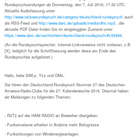
Rundspruchsendungen ab Donnerstag, den 7. Juli 2016, 17:30 UTC.
Aktuelle Audiofassung unter
http://www.ostseerundspruch.de/category/deutschland-rundspruch/
auch
als RSS-Feed und
http://www.darc.de/uploads/media/dlrs.mp3
, die
aktuelle PDF-Datei finden Sie im eingeloggten Zustand unter
https://www.darc.de/nachrichten/deutschland-rundspruch/#c35494
.
(An die Rundspruchsprecher: Internet-Linkverweise nicht vorlesen, z.B.
[X]; lediglich für die Schriftfassung werden diese am Ende des
Rundspruches aufgelistet.)
Hallo, liebe SWLs, YLs und OMs,
Sie hören den Deutschland-Rundspruch Nummer 27 des Deutschen
Amateur-Radio-Clubs für die 27. Kalenderwoche 2016. Diesmal haben
wir Meldungen zu folgenden Themen:
- R2T2 auf der HAM RADIO an Bewerber übergeben
- Funkamateure erhalten in Andorra mehr Befugnisse
- Funkstörungen von Windenergieanlagen