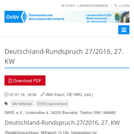
ÖVSV - LANDESVERBÄNDE
LOGIN
Toggle
navigat
Deutschland-Rundspruch 27/2016, 27.
KW
Download PDF
07.07.16, 19:30
Willi Kraml, OE1WKL (red.)
Alle Verbände
ÖVSV Dachverband
DARC e.V., Lindenallee 4, 34225 Baunatal, Telefon 0561 949880
Deutschland-Rundspruch 27/2016, 27. KW
(Redaktionsschluss: Mittwoch 10 Uhr, freigegeben für