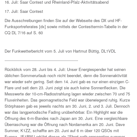
16. Juli: Saar Contest und Rheinland-Pfalz-Aktivitätsabend
17. Juli: Saar Contest
Die Ausschreibungen finden Sie auf der Webseite des DX und HF-
Funksportreferates [dx] sowie mittels der Contesttermin-Tabelle in der
CQ DL 7/16 auf S. 60
Der Funkwetterbericht vom 5. Juli von Hartmut Büttig, DL1VDL
------------------------------------------------------------
Rückblick vom 28. Juni bis 4. Juli: Unser Energiespender hat seinen
üblichen Sommerurlaub noch nicht beendet, denn die Sonnenaktivität
war wieder sehr gering. Seit dem 14. Juni gab es nur einen einzigen C-
Flare und seit dem 23. Juni zeigt sie auch keine Sonnenflecken. Die
Messwerte der 10-cm-Radiostrahlung lagen wieder zwischen 70 und 75
Fluxeinheiten. Das geomagnetische Feld war überwiegend ruhig. Kurze
Störphasen gab es jeweils nachts am 30. Juni, 2. und 3. Juli. Dennoch
war das langperiodische Fading unüberhörbar. Ein Highlight war die
Öffnung des 6-m-Bandes nach Japan am 30. Juni. Eine vergleichbare
Überraschung war die Öffnung nach Nordamerika am 20. Juni. Dave
Sumner, K1ZZ, schaffte am 20. Juni auf 6 m über 120 QSOs mit
Europa. JE1BMJ erklärt dieses als "Short-path propagation summer