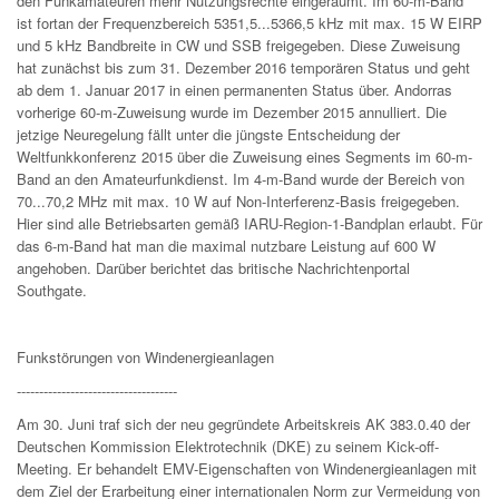
den Funkamateuren mehr Nutzungsrechte eingeräumt. Im 60-m-Band
ist fortan der Frequenzbereich 5351,5...5366,5 kHz mit max. 15 W EIRP
und 5 kHz Bandbreite in CW und SSB freigegeben. Diese Zuweisung
hat zunächst bis zum 31. Dezember 2016 temporären Status und geht
ab dem 1. Januar 2017 in einen permanenten Status über. Andorras
vorherige 60-m-Zuweisung wurde im Dezember 2015 annulliert. Die
jetzige Neuregelung fällt unter die jüngste Entscheidung der
Weltfunkkonferenz 2015 über die Zuweisung eines Segments im 60-m-
Band an den Amateurfunkdienst. Im 4-m-Band wurde der Bereich von
70...70,2 MHz mit max. 10 W auf Non-Interferenz-Basis freigegeben.
Hier sind alle Betriebsarten gemäß IARU-Region-1-Bandplan erlaubt. Für
das 6-m-Band hat man die maximal nutzbare Leistung auf 600 W
angehoben. Darüber berichtet das britische Nachrichtenportal
Southgate.
Funkstörungen von Windenergieanlagen
------------------------------------
Am 30. Juni traf sich der neu gegründete Arbeitskreis AK 383.0.40 der
Deutschen Kommission Elektrotechnik (DKE) zu seinem Kick-off-
Meeting. Er behandelt EMV-Eigenschaften von Windenergieanlagen mit
dem Ziel der Erarbeitung einer internationalen Norm zur Vermeidung von