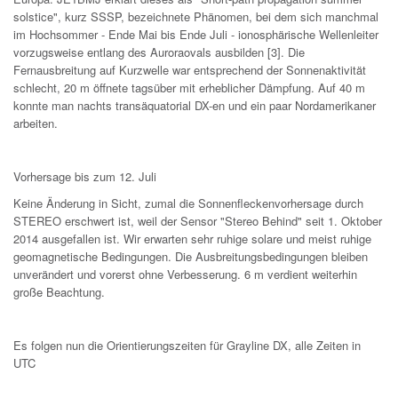
solstice", kurz SSSP, bezeichnete Phänomen, bei dem sich manchmal
im Hochsommer - Ende Mai bis Ende Juli - ionosphärische Wellenleiter
vorzugsweise entlang des Auroraovals ausbilden [3]. Die
Fernausbreitung auf Kurzwelle war entsprechend der Sonnenaktivität
schlecht, 20 m öffnete tagsüber mit erheblicher Dämpfung. Auf 40 m
konnte man nachts transäquatorial DX-en und ein paar Nordamerikaner
arbeiten.
Vorhersage bis zum 12. Juli
Keine Änderung in Sicht, zumal die Sonnenfleckenvorhersage durch
STEREO erschwert ist, weil der Sensor "Stereo Behind" seit 1. Oktober
2014 ausgefallen ist. Wir erwarten sehr ruhige solare und meist ruhige
geomagnetische Bedingungen. Die Ausbreitungsbedingungen bleiben
unverändert und vorerst ohne Verbesserung. 6 m verdient weiterhin
große Beachtung.
Es folgen nun die Orientierungszeiten für Grayline DX, alle Zeiten in
UTC