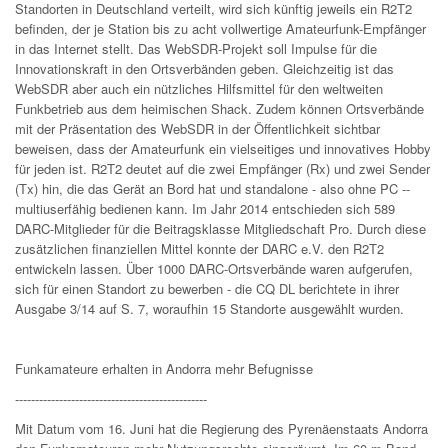
Standorten in Deutschland verteilt, wird sich künftig jeweils ein R2T2
befinden, der je Station bis zu acht vollwertige Amateurfunk-Empfänger
in das Internet stellt. Das WebSDR-Projekt soll Impulse für die
Innovationskraft in den Ortsverbänden geben. Gleichzeitig ist das
WebSDR aber auch ein nützliches Hilfsmittel für den weltweiten
Funkbetrieb aus dem heimischen Shack. Zudem können Ortsverbände
mit der Präsentation des WebSDR in der Öffentlichkeit sichtbar
beweisen, dass der Amateurfunk ein vielseitiges und innovatives Hobby
für jeden ist. R2T2 deutet auf die zwei Empfänger (Rx) und zwei Sender
(Tx) hin, die das Gerät an Bord hat und standalone - also ohne PC --
multiuserfähig bedienen kann. Im Jahr 2014 entschieden sich 589
DARC-Mitglieder für die Beitragsklasse Mitgliedschaft Pro. Durch diese
zusätzlichen finanziellen Mittel konnte der DARC e.V. den R2T2
entwickeln lassen. Über 1000 DARC-Ortsverbände waren aufgerufen,
sich für einen Standort zu bewerben - die CQ DL berichtete in ihrer
Ausgabe 3/14 auf S. 7, woraufhin 15 Standorte ausgewählt wurden.
Funkamateure erhalten in Andorra mehr Befugnisse
------------------------------------------------
Mit Datum vom 16. Juni hat die Regierung des Pyrenäenstaats Andorra