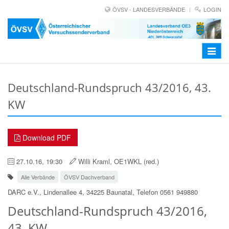
ÖVSV - LANDESVERBÄNDE
LOGIN
Toggle
navigat
Deutschland-Rundspruch 43/2016, 43.
KW
Download PDF
27.10.16, 19:30
Willi Kraml, OE1WKL (red.)
Alle Verbände
ÖVSV Dachverband
DARC e.V., Lindenallee 4, 34225 Baunatal, Telefon 0561 949880
Deutschland-Rundspruch 43/2016,
43. KW