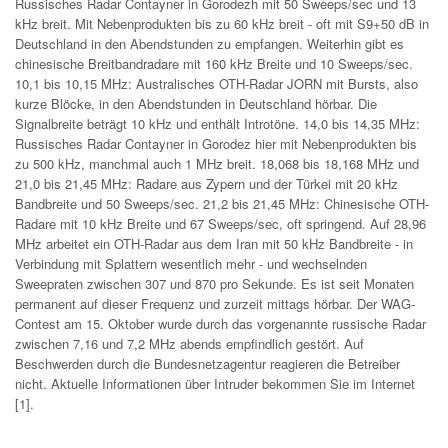
Russisches Radar Contayner in Gorodezh mit 50 Sweeps/sec und 13
kHz breit. Mit Nebenprodukten bis zu 60 kHz breit - oft mit S9+50 dB in
Deutschland in den Abendstunden zu empfangen. Weiterhin gibt es
chinesische Breitbandradare mit 160 kHz Breite und 10 Sweeps/sec.
10,1 bis 10,15 MHz: Australisches OTH-Radar JORN mit Bursts, also
kurze Blöcke, in den Abendstunden in Deutschland hörbar. Die
Signalbreite beträgt 10 kHz und enthält Introtöne. 14,0 bis 14,35 MHz:
Russisches Radar Contayner in Gorodez hier mit Nebenprodukten bis
zu 500 kHz, manchmal auch 1 MHz breit. 18,068 bis 18,168 MHz und
21,0 bis 21,45 MHz: Radare aus Zypern und der Türkei mit 20 kHz
Bandbreite und 50 Sweeps/sec. 21,2 bis 21,45 MHz: Chinesische OTH-
Radare mit 10 kHz Breite und 67 Sweeps/sec, oft springend. Auf 28,96
MHz arbeitet ein OTH-Radar aus dem Iran mit 50 kHz Bandbreite - in
Verbindung mit Splattern wesentlich mehr - und wechselnden
Sweepraten zwischen 307 und 870 pro Sekunde. Es ist seit Monaten
permanent auf dieser Frequenz und zurzeit mittags hörbar. Der WAG-
Contest am 15. Oktober wurde durch das vorgenannte russische Radar
zwischen 7,16 und 7,2 MHz abends empfindlich gestört. Auf
Beschwerden durch die Bundesnetzagentur reagieren die Betreiber
nicht. Aktuelle Informationen über Intruder bekommen Sie im Internet
[1].