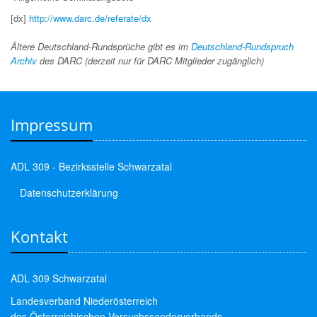
[dx]
http://www.darc.de/referate/dx
Ältere Deutschland-Rundsprüche gibt es im
Deutschland-Rundspruch
Archiv
des DARC (derzeit nur für DARC Mitglieder zugänglich)
Impressum
ADL 309 - Bezirksstelle Schwarzatal
Datenschutzerklärung
Kontakt
ADL 309 Schwarzatal
Landesverband Niederösterreich
des Österreichischen Versuchssenderverbands