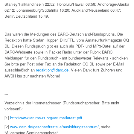
Stanley/Falklandinseln 22:52; Honolulu/Hawaii 03:58; Anchorage/Alaska
02:12; Johannesburg/Südafrika 16:20; Auckland/Neuseeland 06:47;
Berlin/Deutschland 15:49.
Das waren die Meldungen des DARC-Deutschland-Rundspruchs. Die
Redaktion hatte Stefan Hüpper, DH5FFL, vom Amateurfunkmagazin CQ
DL. Diesen Rundspruch gibt es auch als PDF- und MP3-Datei auf der
DARC-Webseite sowie in Packet Radio unter der Rubrik DARC.
Meldungen für den Rundspruch - mit bundesweiter Relevanz - schicken
Sie bitte per Post oder Fax an die Redaktion CQ DL sowie per E-Mail
ausschließlich an
redaktion@darc.de
. Vielen Dank fürs Zuhören und
AWDH bis zur nächsten Woche!
---
Verzeichnis der Internetadressen (Rundspruchsprecher: Bitte nicht
vorlesen!):
[1]
http://www.iarums-r1.org/iarums/latest.pdf
[2]
www.darc.de/geschaeftsstelle/ausbildungszentrum/
, siehe
"Allgemeine Seminarangebote"