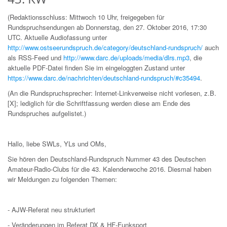
(Redaktionsschluss: Mittwoch 10 Uhr, freigegeben für
Rundspruchsendungen ab Donnerstag, den 27. Oktober 2016, 17:30
UTC. Aktuelle Audiofassung unter
http://www.ostseerundspruch.de/category/deutschland-rundspruch/
auch
als RSS-Feed und
http://www.darc.de/uploads/media/dlrs.mp3
, die
aktuelle PDF-Datei finden Sie im eingeloggten Zustand unter
https://www.darc.de/nachrichten/deutschland-rundspruch/#c35494
.
(An die Rundspruchsprecher: Internet-Linkverweise nicht vorlesen, z.B.
[X]; lediglich für die Schriftfassung werden diese am Ende des
Rundspruches aufgelistet.)
Hallo, liebe SWLs, YLs und OMs,
Sie hören den Deutschland-Rundspruch Nummer 43 des Deutschen
Amateur-Radio-Clubs für die 43. Kalenderwoche 2016. Diesmal haben
wir Meldungen zu folgenden Themen:
- AJW-Referat neu strukturiert
- Veränderungen im Referat DX & HF-Funksport