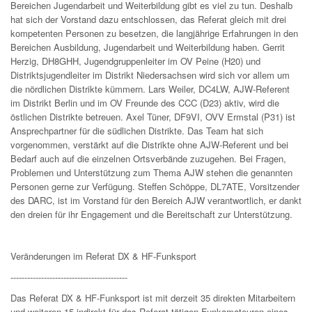
Bereichen Jugendarbeit und Weiterbildung gibt es viel zu tun. Deshalb
hat sich der Vorstand dazu entschlossen, das Referat gleich mit drei
kompetenten Personen zu besetzen, die langjährige Erfahrungen in den
Bereichen Ausbildung, Jugendarbeit und Weiterbildung haben. Gerrit
Herzig, DH8GHH, Jugendgruppenleiter im OV Peine (H20) und
Distriktsjugendleiter im Distrikt Niedersachsen wird sich vor allem um
die nördlichen Distrikte kümmern. Lars Weiler, DC4LW, AJW-Referent
im Distrikt Berlin und im OV Freunde des CCC (D23) aktiv, wird die
östlichen Distrikte betreuen. Axel Tüner, DF9VI, OVV Ermstal (P31) ist
Ansprechpartner für die südlichen Distrikte. Das Team hat sich
vorgenommen, verstärkt auf die Distrikte ohne AJW-Referent und bei
Bedarf auch auf die einzelnen Ortsverbände zuzugehen. Bei Fragen,
Problemen und Unterstützung zum Thema AJW stehen die genannten
Personen gerne zur Verfügung. Steffen Schöppe, DL7ATE, Vorsitzender
des DARC, ist im Vorstand für den Bereich AJW verantwortlich, er dankt
den dreien für ihr Engagement und die Bereitschaft zur Unterstützung.
Veränderungen im Referat DX & HF-Funksport
------------------------------------------
Das Referat DX & HF-Funksport ist mit derzeit 35 direkten Mitarbeitern
und weiteren 15 indirekt für das Referat tätigen Funkamateuren eines