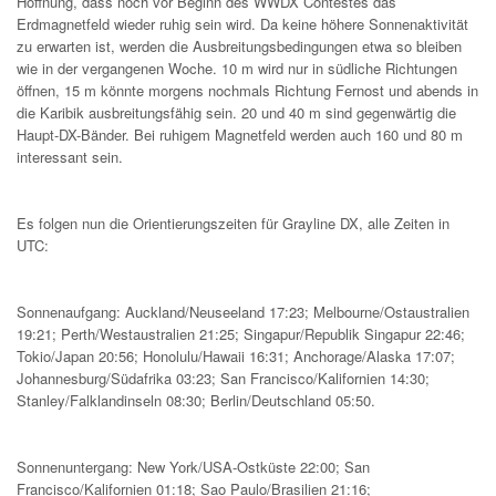
Hoffnung, dass noch vor Beginn des WWDX Contestes das
Erdmagnetfeld wieder ruhig sein wird. Da keine höhere Sonnenaktivität
zu erwarten ist, werden die Ausbreitungsbedingungen etwa so bleiben
wie in der vergangenen Woche. 10 m wird nur in südliche Richtungen
öffnen, 15 m könnte morgens nochmals Richtung Fernost und abends in
die Karibik ausbreitungsfähig sein. 20 und 40 m sind gegenwärtig die
Haupt-DX-Bänder. Bei ruhigem Magnetfeld werden auch 160 und 80 m
interessant sein.
Es folgen nun die Orientierungszeiten für Grayline DX, alle Zeiten in
UTC:
Sonnenaufgang: Auckland/Neuseeland 17:23; Melbourne/Ostaustralien
19:21; Perth/Westaustralien 21:25; Singapur/Republik Singapur 22:46;
Tokio/Japan 20:56; Honolulu/Hawaii 16:31; Anchorage/Alaska 17:07;
Johannesburg/Südafrika 03:23; San Francisco/Kalifornien 14:30;
Stanley/Falklandinseln 08:30; Berlin/Deutschland 05:50.
Sonnenuntergang: New York/USA-Ostküste 22:00; San
Francisco/Kalifornien 01:18; Sao Paulo/Brasilien 21:16;