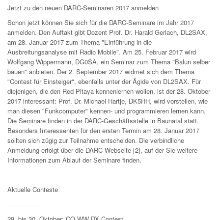
Jetzt zu den neuen DARC-Seminaren 2017 anmelden
Schon jetzt können Sie sich für die DARC-Seminare im Jahr 2017
anmelden. Den Auftakt gibt Dozent Prof. Dr. Harald Gerlach, DL2SAX,
am 28. Januar 2017 zum Thema "Einführung in die
Ausbreitungsanalyse mit Radio Mobile". Am 25. Februar 2017 wird
Wolfgang Wippermann, DG0SA, ein Seminar zum Thema "Balun selber
bauen" anbieten. Der 2. September 2017 widmet sich dem Thema
"Contest für Einsteiger", ebenfalls unter der Ägide von DL2SAX. Für
diejenigen, die den Red Pitaya kennenlernen wollen, ist der 28. Oktober
2017 interessant: Prof. Dr. Michael Hartje, DK5HH, wird vorstellen, wie
man diesen "Funkcomputer" kennen- und programmieren lernen kann.
Die Seminare finden in der DARC-Geschäftsstelle in Baunatal statt.
Besonders Interessenten für den ersten Termin am 28. Januar 2017
sollten sich zügig zur Teilnahme entscheiden. Die verbindliche
Anmeldung erfolgt über die DARC-Webseite [2], auf der Sie weitere
Informationen zum Ablauf der Seminare finden.
Aktuelle Conteste
-----------------
29. bis 30. Oktober: CQ WW DX Contest