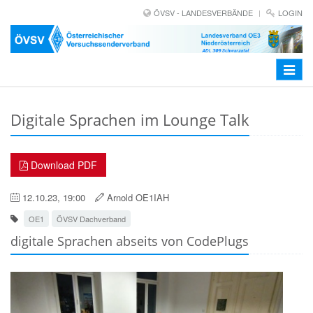
ÖVSV - LANDESVERBÄNDE
LOGIN
Toggle
navigat
Digitale Sprachen im Lounge Talk
Download PDF
12.10.23, 19:00
Arnold OE1IAH
OE1
ÖVSV Dachverband
digitale Sprachen abseits von CodePlugs