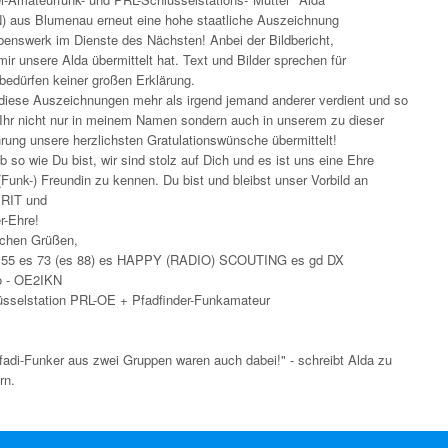
 aus Blumenau erneut eine hohe staatliche Auszeichnung
ebenswerk im Dienste des Nächsten! Anbei der Bildbericht,
ir unsere Alda übermittelt hat. Text und Bilder sprechen für
bedürfen keiner großen Erklärung.
 diese Auszeichnungen mehr als irgend jemand anderer verdient und so
 Ihr nicht nur in meinem Namen sondern auch in unserem zu dieser
rung unsere herzlichsten Gratulationswünsche übermittelt!
ib so wie Du bist, wir sind stolz auf Dich und es ist uns eine Ehre
(Funk-) Freundin zu kennen. Du bist und bleibst unser Vorbild an
RIT und
r-Ehre!
lichen Grüßen,
 55 es 73 (es 88) es HAPPY (RADIO) SCOUTING es gd DX
o - OE2IKN
üsselstation PRL-OE + Pfadfinder-Funkamateur
fadi-Funker aus zwei Gruppen waren auch dabei!" - schreibt Alda zu
rn.