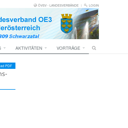
ÖVSV - LANDESVERBÄNDE
LOGIN
S
AKTIVITÄTEN
VORTRÄGE
ad PDF
ns-