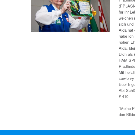
(PP5ASN)
für ihr L
welchen m
sich und 
Alda hat
habe ich
hohen Eh
Alda, ble
Dich als 
HAM SPI
Pfadfinde
Mit herz
sowie vy
Euer Ing
Abt-Schl
# 410
"Meine P
den Bilde