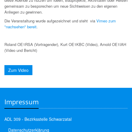
diese Abende zu nutzen um Ideen, Bauprojekte, Aktivitäten oder Reisen
gemeinsam zu besporechen um neue Sichtweisen zu den eigenen
Anliegen zu gewinnen.
Die Veranstaltung wurde aufgezeichnet und steht via
Vimeo zum
"nachsehen" bereit
.
Roland OE1RSA (Vortragender), Kurt OE1KBC (Video), Arnold OE1IAH
(Video und Bericht)
Zum Video
Impressum
ADL 309 - Bezirksstelle Schwarzatal
Datenschutzerklärung