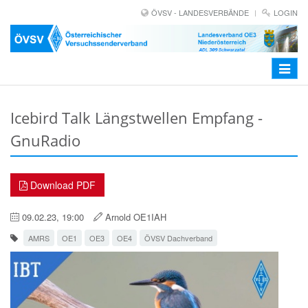
ÖVSV - LANDESVERBÄNDE
LOGIN
Toggle
navigat
Icebird Talk Längstwellen Empfang -
GnuRadio
Download PDF
09.02.23, 19:00
Arnold OE1IAH
AMRS
OE1
OE3
OE4
ÖVSV Dachverband