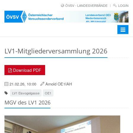
ÖVSV - LANDESVERBÄNDE
LOGIN
Toggle
navigat
LV1-Mitgliederversammlung 2026
Download PDF
21.02.26, 10:00
Arnold OE1IAH
LV1 Eisvogelgasse
OE1
MGV des LV1 2026