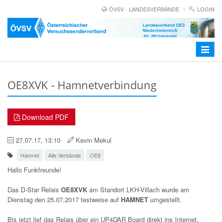
ÖVSV - LANDESVERBÄNDE
LOGIN
Toggle
navigat
OE8XVK - Hamnetverbindung
Download PDF
27.07.17, 13:10
Kevin Mekul
Hamnet
Alle Verbände
OE8
Hallo Funkfreunde!
Das D-Star Relais
OE8XVK
am Standort LKH-Villach wurde am
Dienstag den 25.07.2017 testweise auf
HAMNET
umgestellt.
Bis jetzt lief das Relais über ein UP4DAR Board direkt ins Internet.