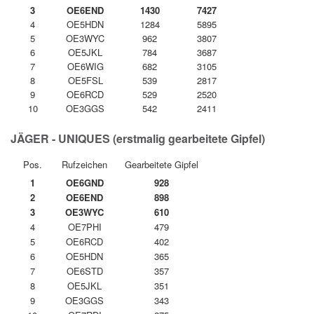
3
OE6END
1430
7427
4
OE5HDN
1284
5895
5
OE3WYC
962
3807
6
OE5JKL
784
3687
7
OE6WIG
682
3105
8
OE5FSL
539
2817
9
OE6RCD
529
2520
10
OE3GGS
542
2411
JÄGER - UNIQUES (erstmalig gearbeitete Gipfel)
Pos.
Rufzeichen
Gearbeitete Gipfel
1
OE6GND
928
2
OE6END
898
3
OE3WYC
610
4
OE7PHI
479
5
OE6RCD
402
6
OE5HDN
365
7
OE6STD
357
8
OE5JKL
351
9
OE3GGS
343