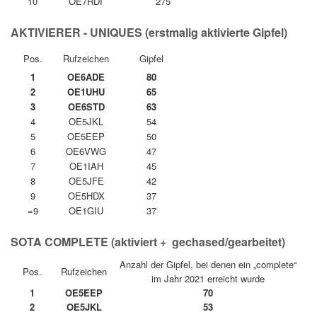
10
OE7RDI
275
AKTIVIERER - UNIQUES (erstmalig aktivierte Gipfel)
Pos.
Rufzeichen
Gipfel
1
OE6ADE
80
2
OE1UHU
65
3
OE6STD
63
4
OE5JKL
54
5
OE5EEP
50
6
OE6VWG
47
7
OE1IAH
45
8
OE5JFE
42
9
OE5HDX
37
=9
OE1GIU
37
SOTA COMPLETE (aktiviert + gechased/gearbeitet)
Anzahl der Gipfel, bei denen ein „complete“
Pos.
Rufzeichen
im Jahr 2021 erreicht wurde
1
OE5EEP
70
2
OE5JKL
53