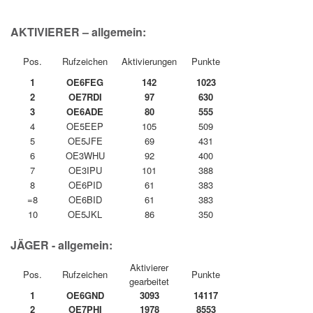
AKTIVIERER – allgemein:
Pos.
Rufzeichen
Aktivierungen
Punkte
1
OE6FEG
142
1023
2
OE7RDI
97
630
3
OE6ADE
80
555
4
OE5EEP
105
509
5
OE5JFE
69
431
6
OE3WHU
92
400
7
OE3IPU
101
388
8
OE6PID
61
383
=8
OE6BID
61
383
10
OE5JKL
86
350
JÄGER - allgemein:
Aktivierer
Pos.
Rufzeichen
Punkte
gearbeitet
1
OE6GND
3093
14117
2
OE7PHI
1978
8553