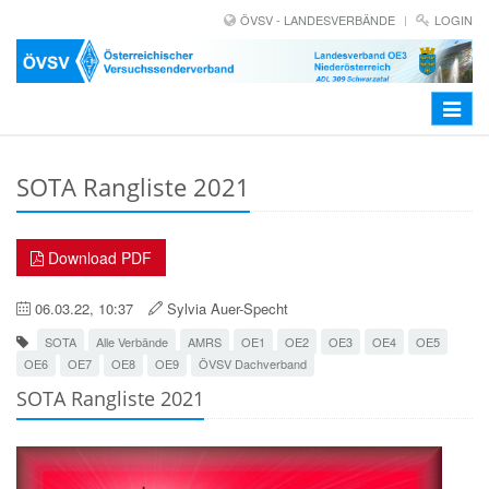
ÖVSV - LANDESVERBÄNDE
LOGIN
Toggle
navigat
SOTA Rangliste 2021
Download PDF
06.03.22, 10:37
Sylvia Auer-Specht
SOTA
Alle Verbände
AMRS
OE1
OE2
OE3
OE4
OE5
OE6
OE7
OE8
OE9
ÖVSV Dachverband
SOTA Rangliste 2021