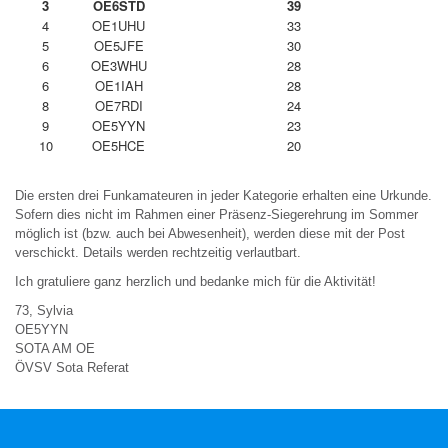
3
OE6STD
39
4
OE1UHU
33
5
OE5JFE
30
6
OE3WHU
28
6
OE1IAH
28
8
OE7RDI
24
9
OE5YYN
23
10
OE5HCE
20
Die ersten drei Funkamateuren in jeder Kategorie erhalten eine Urkunde.
Sofern dies nicht im Rahmen einer Präsenz-Siegerehrung im Sommer
möglich ist (bzw. auch bei Abwesenheit), werden diese mit der Post
verschickt. Details werden rechtzeitig verlautbart.
Ich gratuliere ganz herzlich und bedanke mich für die Aktivität!
73, Sylvia
OE5YYN
SOTA AM OE
ÖVSV
Sota
Referat