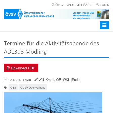
ÖVSV - LANDESVERBÄNDE
LOGIN
Toggle
navigat
Termine für die Aktivitätsabende des
ADL303 Mödling
Download PDF
10.12.16, 17:30
Willi Kraml, OE1WKL (Red.)
OE3
ÖVSV Dachverband