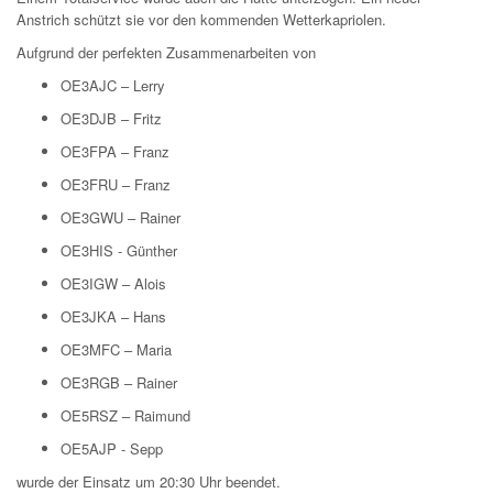
Anstrich schützt sie vor den kommenden Wetterkapriolen.
Aufgrund der perfekten Zusammenarbeiten von
OE3AJC – Lerry
OE3DJB – Fritz
OE3FPA – Franz
OE3FRU – Franz
OE3GWU – Rainer
OE3HIS - Günther
OE3IGW – Alois
OE3JKA – Hans
OE3MFC – Maria
OE3RGB – Rainer
OE5RSZ – Raimund
OE5AJP - Sepp
wurde der Einsatz um 20:30 Uhr beendet.