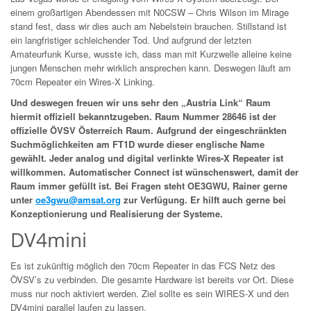
einem großartigen Abendessen mit N0CSW – Chris Wilson im Mirage
stand fest, dass wir dies auch am Nebelstein brauchen. Stillstand ist
ein langfristiger schleichender Tod. Und aufgrund der letzten
Amateurfunk Kurse, wusste ich, dass man mit Kurzwelle alleine keine
jungen Menschen mehr wirklich ansprechen kann. Deswegen läuft am
70cm Repeater ein Wires-X Linking.
Und deswegen freuen wir uns sehr den „Austria Link“ Raum
hiermit offiziell bekanntzugeben. Raum Nummer 28646 ist der
offizielle ÖVSV Österreich Raum. Aufgrund der eingeschränkten
Suchmöglichkeiten am FT1D wurde dieser englische Name
gewählt. Jeder analog und digital verlinkte Wires-X Repeater ist
willkommen. Automatischer Connect ist wünschenswert, damit der
Raum immer gefüllt ist. Bei Fragen steht OE3GWU, Rainer gerne
unter
oe3gwu@amsat.org
zur Verfügung. Er hilft auch gerne bei
Konzeptionierung und Realisierung der Systeme.
DV4mini
Es ist zukünftig möglich den 70cm Repeater in das FCS Netz des
ÖVSV’s zu verbinden. Die gesamte Hardware ist bereits vor Ort. Diese
muss nur noch aktiviert werden. Ziel sollte es sein WIRES-X und den
DV4mini parallel laufen zu lassen.