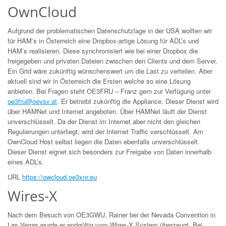
OwnCloud
Aufgrund der problematischen Datenschutzlage in der USA wollten wir
für HAM’s in Österreich eine Dropbox-artige Lösung für ADL’s und
HAM’s realisieren. Diese synchronisiert wie bei einer Dropbox die
freigegeben und privaten Dateien zwischen den Clients und dem Server.
Ein Grid wäre zukünftig wünschenswert um die Last zu verteilen. Aber
aktuell sind wir in Österreich die Ersten welche so eine Lösung
anbieten. Bei Fragen steht OE3FRU – Franz gern zur Verfügung unter
oe3fru@oevsv.at
. Er betreibt zukünftig die Appliance. Dieser Dienst wird
über HAMNet und Internet angeboten. Über HAMNet läuft der Dienst
unverschlüsselt. Da der Dienst im Internet aber nicht den gleichen
Regulierungen unterliegt, wird der Internet Traffic verschlüsselt. Am
OwnCloud Host selbst liegen die Daten ebenfalls unverschlüsselt.
Dieser Dienst eignet sich besonders zur Freigabe von Daten innerhalb
eines ADL’s.
URL
https://owcloud.oe3xnr.eu
Wires-X
Nach dem Besuch von OE3GWU, Rainer bei der Nevada Convention in
Las Vegas wurde er endgültig vom Wires-X System überzeugt. Bei