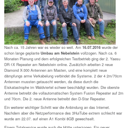
Nach ca. 15 Jahren war es wieder so weit. Am
16.07.2016
wurde der
schon lange geplante
Umbau am Nebelstein
vollzogen. Nach ca. 6
Monaten Planung und dem erfolgreichen Testbetrieb ging der 2. Yaesu
DR-1X Repeater am Nebelstein online. Zusätzlich arbeiten 2 neue
Diamond X-300 Antennen am Masten, und eine komplett neue
dämpfungs arme Verkabelung verbindet die Systeme. 2 der 4 2m/70cm
Antennen mussten getauscht werden, da diese durch die
Eiskatastrophe im Waldviertel schwer beschädigt wurden. Die oberste
Antenne betreibt die vollautomatischen System Fusion Repeater auf 2m
und 70cm. Die 2. neue Antenne betreibt den D-Star Repeater.
Ein weiterer wichtiger Schritt war die Anbindung an das Internet.
Nachdem aber die Netzperformance des 3HuiTube extrem schlecht war
wurde am 22.07. auf einen A1 Kombi 8GB gewechselt.
Einem Totalservice wurde auch die Hütte unterzogen. Ein neuer