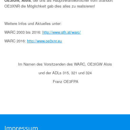
OE3IGW, Alois
, der uns als Hauptverantwortlicher vom Standort
OE3XNR die Möglichkeit gab dies alles zu realisieren!
Weitere Infos und Aktuelles unter:
WARC 2003 bis 2016:
http://www.qth.at/warc/
WARC 2016:
http://www.oe3xnr.eu
Im Namen des Vorsitzenden des WARC, OE3IGW Alois
und der ADLs 315, 321 und 324
Franz OE3FPA
Impressum