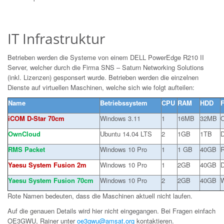
IT Infrastruktur
Betrieben werden die Systeme von einem DELL PowerEdge R210 II
Server, welcher durch die Firma SNS – Saturn Networking Solutions
(inkl. Lizenzen) gesponsert wurde. Betrieben werden die einzelnen
Dienste auf virtuellen Maschinen, welche sich wie folgt aufteilen:
Name
Betriebssystem
CPU
RAM
HDD
F
iCOM D-Star 70cm
Windows 3.11
1
16MB
32MB
O
OwnCloud
Ubuntu 14.04 LTS
2
1GB
1TB
D
RMS Packet
Windows 10 Pro
1
1 GB
40GB
R
Yaesu System Fusion 2m
Windows 10 Pro
1
2GB
40GB
D
Yaesu System Fusion 70cm
Windows 10 Pro
2
2GB
40GB
W
Rote Namen bedeuten, dass die Maschinen aktuell nicht laufen.
Auf die genauen Details wird hier nicht eingegangen. Bei Fragen einfach
OE3GWU, Rainer unter
oe3gwu@amsat.org
kontaktieren.