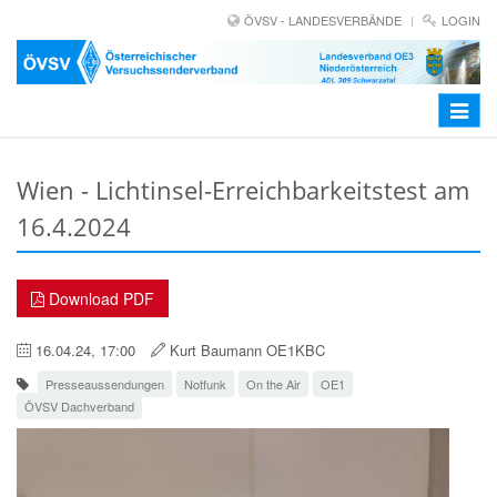
ÖVSV - LANDESVERBÄNDE
LOGIN
Toggle
navigat
Wien - Lichtinsel-Erreichbarkeitstest am
16.4.2024
Download PDF
16.04.24, 17:00
Kurt Baumann OE1KBC
Presseaussendungen
Notfunk
On the Air
OE1
ÖVSV Dachverband