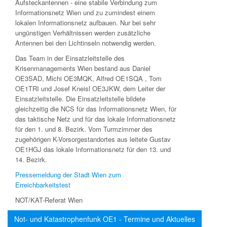
Aufsteckantennen - eine stabile Verbindung zum
Informationsnetz Wien und zu zumindest einem
lokalen Informationsnetz aufbauen. Nur bei sehr
ungünstigen Verhältnissen werden zusätzliche
Antennen bei den Lichtinseln notwendig werden.
Das Team in der Einsatzleitstelle des
Krisenmanagements Wien bestand aus Daniel
OE3SAD, Michi OE3MQK, Alfred OE1SQA , Tom
OE1TRI und Josef Kneisl OE3JKW, dem Leiter der
Einsatzleitstelle. Die Einsatzleitstelle bildete
gleichzeitig die NCS für das Informationsnetz Wien, für
das taktische Netz und für das lokale Informationsnetz
für den 1. und 8. Bezirk. Vom Turmzimmer des
zugehörigen K-Vorsorgestandortes aus leitete Gustav
OE1HGJ das lokale Informationsnetz für den 13. und
14. Bezirk.
Pressemeldung der Stadt Wien zum
Erreichbarkeitstest
NOT/KAT-Referat Wien
Not- und Katastrophenfunk OE1 - Termine und Aktuelles