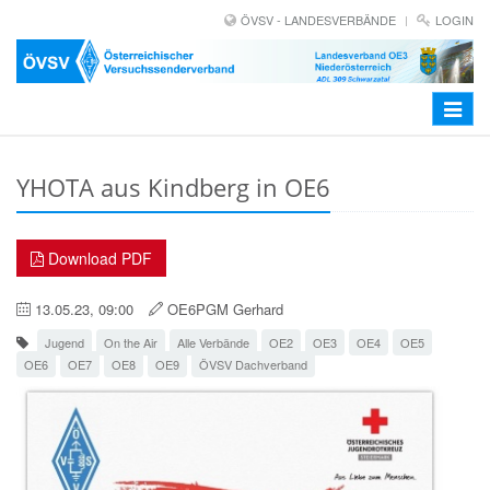
ÖVSV - LANDESVERBÄNDE
LOGIN
Toggle
navigat
YHOTA aus Kindberg in OE6
Download PDF
13.05.23, 09:00
OE6PGM Gerhard
Jugend
On the Air
Alle Verbände
OE2
OE3
OE4
OE5
OE6
OE7
OE8
OE9
ÖVSV Dachverband