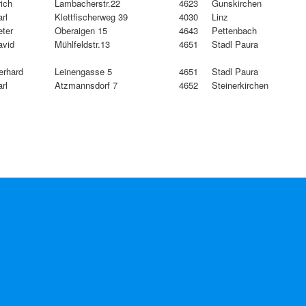
ich
Lambacherstr.22
4623
Gunskirchen
rl
Klettfischerweg 39
4030
Linz
eter
Oberaigen 15
4643
Pettenbach
avid
Mühlfeldstr.13
4651
Stadl Paura
erhard
Leinengasse 5
4651
Stadl Paura
rl
Atzmannsdorf 7
4652
Steinerkirchen