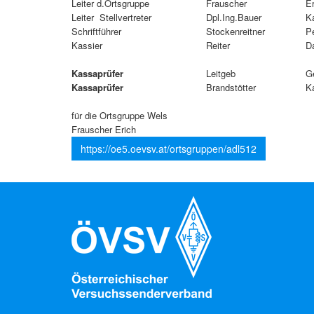
Leiter d.Ortsgruppe
Frauscher
Er
Leiter Stellvertreter
Dpl.Ing.Bauer
Ka
Schriftführer
Stockenreitner
P
Kassier
Reiter
D
Kassaprüfer
Leitgeb
G
Kassaprüfer
Brandstötter
Ka
für die Ortsgruppe Wels
Frauscher Erich
https://oe5.oevsv.at/ortsgruppen/adl512