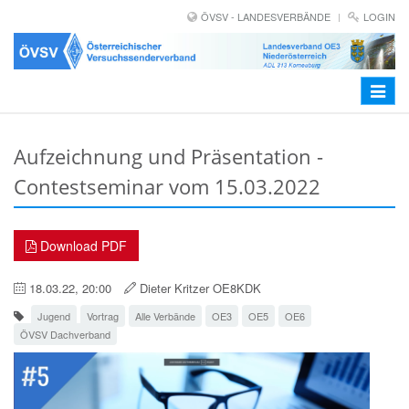
ÖVSV - LANDESVERBÄNDE
LOGIN
Toggle
navigat
Aufzeichnung und Präsentation -
Contestseminar vom 15.03.2022
Download PDF
18.03.22, 20:00
Dieter Kritzer OE8KDK
Jugend
Vortrag
Alle Verbände
OE3
OE5
OE6
ÖVSV Dachverband