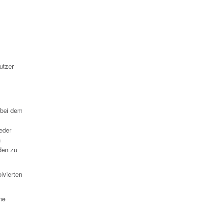
utzer
 bei dem
eder
n
den zu
lvierten
ne