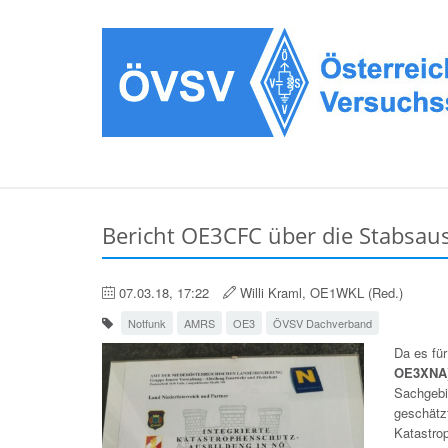
Bericht OE3CFC über die Stabsau
07.03.18, 17:22
Willi Kraml, OE1WKL (Red.)
Notfunk
AMRS
OE3
ÖVSV Dachverband
Da es für
OE3XNA
Sachgebi
geschätz
Katastro