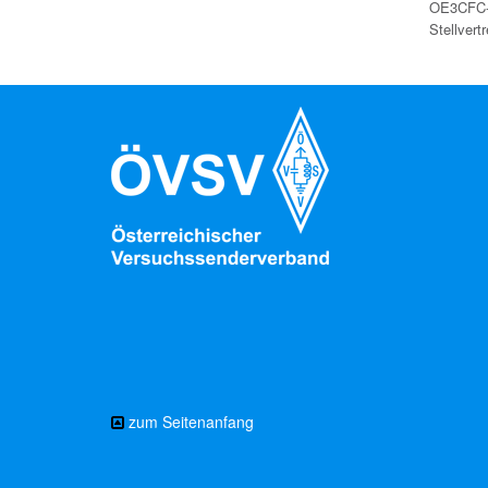
OE3CFC-
Stellver
zum Seitenanfang