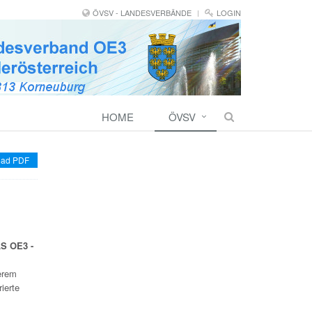
ÖVSV - LANDESVERBÄNDE
LOGIN
HOME
ÖVSV
ad PDF
S OE3 -
serem
ierte