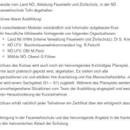
 wurde vom Land NÖ, Abteilung Feuerwehr und Zivilschutz, in der NÖ
uerwehrschule Tulln abgehalten.
ümee dieser Ausbildung:
t verschiedenen Modulen verständlich und Informativ aufgebauter Kurs
hr freundliche hilfsbereite Vortragende von folgenden Organisationen:
Land Nö IVW4 (Interne Verwaltung Feuerwehr und Zivilschutz): DI S. Kre
NÖ LFV: Bezirksfeuerwehrkommandant Ing. R.Feischl
NÖ LFV: OBI M.Perzi
MilKdo NÖ: Oberst G.Führer
hluss des Kurses wird auch noch ein hervorragendes 8-stündiges Planspiel,
nte auch praktisch geprobt wird, abgehalten. Es stellen sich alle
rganisationen vor und erklären ihre Ausrüstung und ihre Mannschaftsstärke. J
er wird einem Sachgebiet (S1 – S7) zugeteilt. Während des Planspiels werde
h unvorhergesehene Situationen vom Team der Ausbildung eingespielt und wer
hren Herausforderung der Kursteilnehmer.
luss erhält natürlich jeder Teilnehmer ein Zertifikat über den erfolgreich abso
rbringung in der Feuerwehrschule und das hervorragende Angebot in der Kanti
n den harmonischen Ablauf der Schulung.