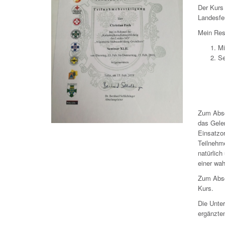
Der Kurs
Landesfe
Mein Res
Mi
Se
Zum Absc
das Geler
Einsatzo
Teilnehm
natürlic
einer wa
Zum Absch
Kurs.
Die Unte
ergänzte