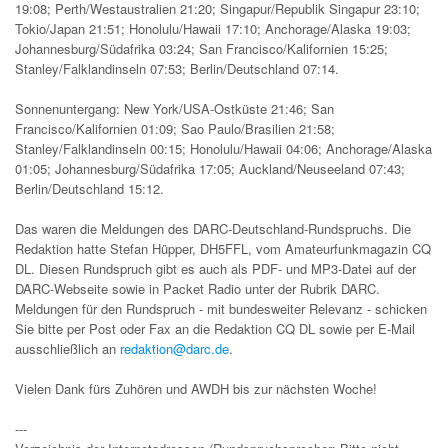
19:08; Perth/Westaustralien 21:20; Singapur/Republik Singapur 23:10;
Tokio/Japan 21:51; Honolulu/Hawaii 17:10; Anchorage/Alaska 19:03;
Johannesburg/Südafrika 03:24; San Francisco/Kalifornien 15:25;
Stanley/Falklandinseln 07:53; Berlin/Deutschland 07:14.
Sonnenuntergang: New York/USA-Ostküste 21:46; San
Francisco/Kalifornien 01:09; Sao Paulo/Brasilien 21:58;
Stanley/Falklandinseln 00:15; Honolulu/Hawaii 04:06; Anchorage/Alaska
01:05; Johannesburg/Südafrika 17:05; Auckland/Neuseeland 07:43;
Berlin/Deutschland 15:12.
Das waren die Meldungen des DARC-Deutschland-Rundspruchs. Die
Redaktion hatte Stefan Hüpper, DH5FFL, vom Amateurfunkmagazin CQ
DL. Diesen Rundspruch gibt es auch als PDF- und MP3-Datei auf der
DARC-Webseite sowie in Packet Radio unter der Rubrik DARC.
Meldungen für den Rundspruch - mit bundesweiter Relevanz - schicken
Sie bitte per Post oder Fax an die Redaktion CQ DL sowie per E-Mail
ausschließlich an
redaktion@darc.de
.
Vielen Dank fürs Zuhören und AWDH bis zur nächsten Woche!
---