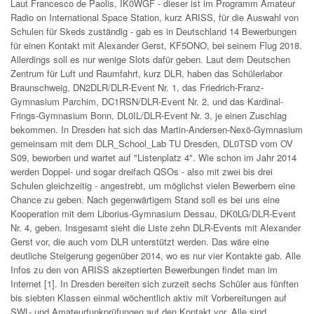
Laut Francesco de Paolis, IK0WGF - dieser ist im Programm Amateur
Radio on International Space Station, kurz ARISS, für die Auswahl von
Schulen für Skeds zuständig - gab es in Deutschland 14 Bewerbungen
für einen Kontakt mit Alexander Gerst, KF5ONO, bei seinem Flug 2018.
Allerdings soll es nur wenige Slots dafür geben. Laut dem Deutschen
Zentrum für Luft und Raumfahrt, kurz DLR, haben das Schülerlabor
Braunschweig, DN2DLR/DLR-Event Nr. 1, das Friedrich-Franz-
Gymnasium Parchim, DC1RSN/DLR-Event Nr. 2, und das Kardinal-
Frings-Gymnasium Bonn, DL0IL/DLR-Event Nr. 3, je einen Zuschlag
bekommen. In Dresden hat sich das Martin-Andersen-Nexö-Gymnasium
gemeinsam mit dem DLR_School_Lab TU Dresden, DL0TSD vom OV
S09, beworben und wartet auf "Listenplatz 4". Wie schon im Jahr 2014
werden Doppel- und sogar dreifach QSOs - also mit zwei bis drei
Schulen gleichzeitig - angestrebt, um möglichst vielen Bewerbern eine
Chance zu geben. Nach gegenwärtigem Stand soll es bei uns eine
Kooperation mit dem Liborius-Gymnasium Dessau, DK0LG/DLR-Event
Nr. 4, geben. Insgesamt sieht die Liste zehn DLR-Events mit Alexander
Gerst vor, die auch vom DLR unterstützt werden. Das wäre eine
deutliche Steigerung gegenüber 2014, wo es nur vier Kontakte gab. Alle
Infos zu den von ARISS akzeptierten Bewerbungen findet man im
Internet [1]. In Dresden bereiten sich zurzeit sechs Schüler aus fünften
bis siebten Klassen einmal wöchentlich aktiv mit Vorbereitungen auf
SWL- und Amateurfunkprüfungen auf den Kontakt vor. Alle sind