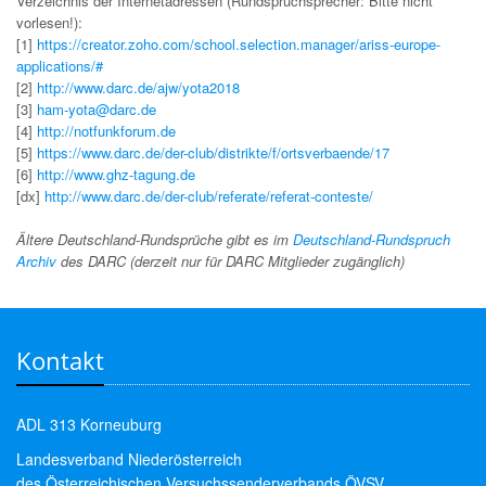
Verzeichnis der Internetadressen (Rundspruchsprecher: Bitte nicht
vorlesen!):
[1]
https://creator.zoho.com/school.selection.manager/ariss-europe-
applications/#
[2]
http://www.darc.de/ajw/yota2018
[3]
ham-yota@darc.de
[4]
http://notfunkforum.de
[5]
https://www.darc.de/der-club/distrikte/f/ortsverbaende/17
[6]
http://www.ghz-tagung.de
[dx]
http://www.darc.de/der-club/referate/referat-conteste/
Ältere Deutschland-Rundsprüche gibt es im
Deutschland-Rundspruch
Archiv
des DARC (derzeit nur für DARC Mitglieder zugänglich)
Kontakt
ADL 313 Korneuburg
Landesverband Niederösterreich
des Österreichischen Versuchssenderverbands ÖVSV