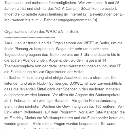
Teamleader und mehreren Teammitgliedern. Wer zwischen 18 und 26
Jahren alt ist und sich für das YOTA-Camp in Südafrika interessiert,
findet die komplette Ausschreibung im Internet [2]. Bewerbungen per E-
Mail werden bis zum 7. Februar entgegengenommen [3].
Organisationstreffen des WRTC e.V. in Berlin
--------------------------------------------
Am 6. Januar trafen sich die Organisatoren der WRTC in Berlin, um die
finale Planung zu besprechen. Wegen der sehr umfangreichen
Tagesordnung begann das Treffen bereits um 8 Uhr und dauerte bis in
die späten Abendstunden. Abgehandelt wurden insgesamt 14
Themenkomplexe von der detaillierten Veranstaltungsplanung, über IT,
die Finanzierung bis zur Organisation der Helfer.
In Sachen Finanzierung sind einige Zusatzkosten zu stemmen. Der
leitende Fundraiser Rudolf Schwenger, DJ3WE, ist aber zuversichtlich,
dass die fehlenden Mittel dank der Spender in den nächsten Monaten
aufgebracht werden können. Vor allem die Abgabe der Stationspakete
ab 1. Februar ist ein wichtiger Baustein. Als große Herausforderung
steht in den nächsten Wochen die Gewinnung von ca. 150 weiteren Vor-
Ort-Helfern (Volunteers) auf dem Programm. Vor allem Site-Manager, die
im Fieldday-Modus die Wettkampfstätten und die Funksportler betreuen,
werden gesucht. Viele offene Fragen wurden besprochen. So wurde