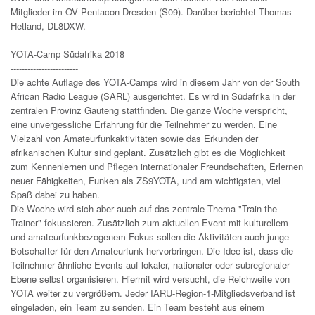
Mitglieder im OV Pentacon Dresden (S09). Darüber berichtet Thomas
Hetland, DL8DXW.
YOTA-Camp Südafrika 2018
------------------------
Die achte Auflage des YOTA-Camps wird in diesem Jahr von der South
African Radio League (SARL) ausgerichtet. Es wird in Südafrika in der
zentralen Provinz Gauteng stattfinden. Die ganze Woche verspricht,
eine unvergessliche Erfahrung für die Teilnehmer zu werden. Eine
Vielzahl von Amateurfunkaktivitäten sowie das Erkunden der
afrikanischen Kultur sind geplant. Zusätzlich gibt es die Möglichkeit
zum Kennenlernen und Pflegen internationaler Freundschaften, Erlernen
neuer Fähigkeiten, Funken als ZS9YOTA, und am wichtigsten, viel
Spaß dabei zu haben.
Die Woche wird sich aber auch auf das zentrale Thema "Train the
Trainer" fokussieren. Zusätzlich zum aktuellen Event mit kulturellem
und amateurfunkbezogenem Fokus sollen die Aktivitäten auch junge
Botschafter für den Amateurfunk hervorbringen. Die Idee ist, dass die
Teilnehmer ähnliche Events auf lokaler, nationaler oder subregionaler
Ebene selbst organisieren. Hiermit wird versucht, die Reichweite von
YOTA weiter zu vergrößern. Jeder IARU-Region-1-Mitgliedsverband ist
eingeladen, ein Team zu senden. Ein Team besteht aus einem