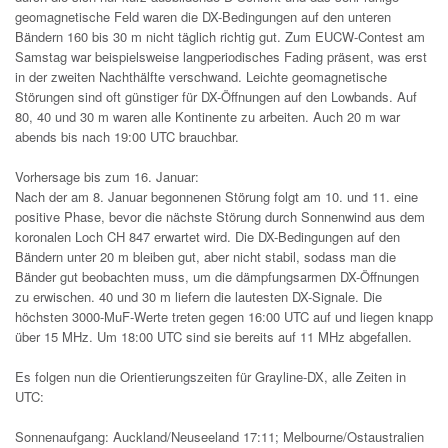
geomagnetische Feld waren die DX-Bedingungen auf den unteren
Bändern 160 bis 30 m nicht täglich richtig gut. Zum EUCW-Contest am
Samstag war beispielsweise langperiodisches Fading präsent, was erst
in der zweiten Nachthälfte verschwand. Leichte geomagnetische
Störungen sind oft günstiger für DX-Öffnungen auf den Lowbands. Auf
80, 40 und 30 m waren alle Kontinente zu arbeiten. Auch 20 m war
abends bis nach 19:00 UTC brauchbar.
Vorhersage bis zum 16. Januar:
Nach der am 8. Januar begonnenen Störung folgt am 10. und 11. eine
positive Phase, bevor die nächste Störung durch Sonnenwind aus dem
koronalen Loch CH 847 erwartet wird. Die DX-Bedingungen auf den
Bändern unter 20 m bleiben gut, aber nicht stabil, sodass man die
Bänder gut beobachten muss, um die dämpfungsarmen DX-Öffnungen
zu erwischen. 40 und 30 m liefern die lautesten DX-Signale. Die
höchsten 3000-MuF-Werte treten gegen 16:00 UTC auf und liegen knapp
über 15 MHz. Um 18:00 UTC sind sie bereits auf 11 MHz abgefallen.
Es folgen nun die Orientierungszeiten für Grayline-DX, alle Zeiten in
UTC:
Sonnenaufgang: Auckland/Neuseeland 17:11; Melbourne/Ostaustralien