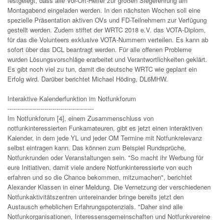
festgelegt, dass alle Vor-Ort-Helfer zur großen Siegerehrung am
Montagabend eingeladen werden. In den nächsten Wochen soll eine
spezielle Präsentation aktiven OVs und FD-Teilnehmern zur Verfügung
gestellt werden. Zudem stiftet der WRTC 2018 e.V. das VOTA-Diplom,
für das die Volunteers exklusive VOTA-Nummern verteilen. Es kann ab
sofort über das DCL beantragt werden. Für alle offenen Probleme
wurden Lösungsvorschläge erarbeitet und Verantwortlichkeiten geklärt.
Es gibt noch viel zu tun, damit die deutsche WRTC wie geplant ein
Erfolg wird. Darüber berichtet Michael Höding, DL6MHW.
Interaktive Kalenderfunktion im Notfunkforum
--------------------------------------------
Im Notfunkforum [4], einem Zusammenschluss von
notfunkinteressierten Funkamateuren, gibt es jetzt einen interaktiven
Kalender, in dem jede YL und jeder OM Termine mit Notfunkrelevanz
selbst eintragen kann. Das können zum Beispiel Rundsprüche,
Notfunkrunden oder Veranstaltungen sein. "So macht ihr Werbung für
eure Initiativen, damit viele andere Notfunkinteressierte von euch
erfahren und so die Chance bekommen, mitzumachen", berichtet
Alexander Klassen in einer Meldung. Die Vernetzung der verschiedenen
Notfunkaktivitätszentren untereinander bringe bereits jetzt den
Austausch erheblichen Erfahrungspotenzials. "Daher sind alle
Notfunkorganisationen, Interessensgemeinschaften und Notfunkvereine