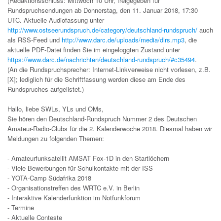
(Redaktionsschluss: Mittwoch 10 Uhr, freigegeben für
Rundspruchsendungen ab Donnerstag, den 11. Januar 2018, 17:30
UTC. Aktuelle Audiofassung unter
http://www.ostseerundspruch.de/category/deutschland-rundspruch/
auch
als RSS-Feed und
http://www.darc.de/uploads/media/dlrs.mp3
, die
aktuelle PDF-Datei finden Sie im eingeloggten Zustand unter
https://www.darc.de/nachrichten/deutschland-rundspruch/#c35494
.
(An die Rundspruchsprecher: Internet-Linkverweise nicht vorlesen, z.B.
[X]; lediglich für die Schriftfassung werden diese am Ende des
Rundspruches aufgelistet.)
Hallo, liebe SWLs, YLs und OMs,
Sie hören den Deutschland-Rundspruch Nummer 2 des Deutschen
Amateur-Radio-Clubs für die 2. Kalenderwoche 2018. Diesmal haben wir
Meldungen zu folgenden Themen:
- Amateurfunksatellit AMSAT Fox-1D in den Startlöchern
- Viele Bewerbungen für Schulkontakte mit der ISS
- YOTA-Camp Südafrika 2018
- Organisationstreffen des WRTC e.V. in Berlin
- Interaktive Kalenderfunktion im Notfunkforum
- Termine
- Aktuelle Conteste