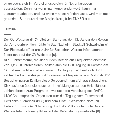
eingeladen, sich im Vorstellungsbereich für Notfunkgruppen
vorzustellen. Denn nur wenn man voneinander weiß, kann man
zusammenarbeiten, und nur wenn man sich finden lässt, wird man auch
gefunden. Bitte nutzt diese Möglichkeit", führt DK5ER aus.
Termine
-------
Der OV Wetterau (F17) leitet am Samstag, den 13. Januar den Reigen
der Amateurfunk-Flohmärkte in Bad Nauheim, Stadtteil Schwalheim ein.
Der Flohmarkt öffnet um 9 Uhr für Besucher. Weitere Informationen
findet man auf der OV-Webseite [5].
Alle Funkamateure, die sich für den Betrieb auf Frequenzen oberhalb
von 1,2 GHz interessieren, sollten sich die GHz-Tagung in Dorsten am
17. Februar nicht entgehen lassen. Die Tagung zeichnet sich durch
zahlreiche Fachvorträge und interessante Gespräche aus. Mehr als 200
Besucher nutzen jährlich diese Gelegenheit, um sich auszutauschen.
Diskussionen über die neuesten Entwicklungen auf den GHz-Bändern
zählen ebenso zum Programm, wie auch die Verleihung des DARC-
UKW-Contestpokals. Organisiert wird die Tagung vom Ortsverband
Herrlichkeit-Lembeck (N38) und dem Distrikt Westfalen-Nord (N).
Unterstützt wird die GHz-Tagung durch die Volkshochschule Dorsten.
Weitere Informationen gibt es auf der Veranstaltungswebseite [6].