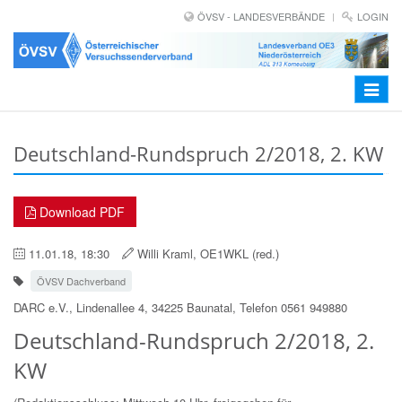
ÖVSV - LANDESVERBÄNDE
LOGIN
Toggle
navigat
Deutschland-Rundspruch 2/2018, 2. KW
Download PDF
11.01.18, 18:30
Willi Kraml, OE1WKL (red.)
ÖVSV Dachverband
DARC e.V., Lindenallee 4, 34225 Baunatal, Telefon 0561 949880
Deutschland-Rundspruch 2/2018, 2.
KW