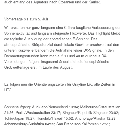
auch entlang des Äquators nach Ozeanien und der Karibik.
Vorhersage bis zum 5. Juli
Wir erwarten nur ganz langsam eine C-flare-taugliche Verbesserung der
Sonnenaktivität und langsam steigende Fluxwerte. Das Highlight bleibt
die tägliche Ausbildung der sporadischen E-Schicht. Das
atmosphärische Störpotenzial durch lokale Gewitter erschwert auf den
unteren Kurzwellenbändern die Aufnahme leiser DX-Signale. In den
Dämmerungsstunden kann man auf 80 und 40 m durchaus DX-
Verbindungen tätigen. Insgesamt ändert sich die ionosphärische
Großwetterlage erst im Laufe des August.
Es folgen nun die Orientierungszeiten für Grayline DX, alle Zeiten in
UTC
Sonnenaufgang: Auckland/Neuseeland 19:34; Melbourne/Ostaustralien
21:36; Perth/Westaustralien 23:17; Singapur/Republik Singapur 23:02;
Tokio/Japan 19:27; Honolulu/Hawaii 15:52; Anchorage/Alaska 12:23;
Johannesburg/Südafrika 04:55; San Francisco/Kalifornien 12:51;