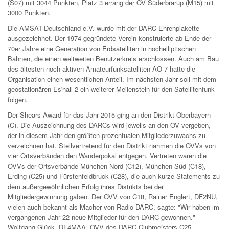
(S07) mit 3044 Punkten, Platz 3 errang der OV Süderbrarup (M15) mit
3000 Punkten.
Die AMSAT-Deutschland e.V. wurde mit der DARC-Ehrenplakette
ausgezeichnet. Der 1974 gegründete Verein konstruierte ab Ende der
70er Jahre eine Generation von Erdsatelliten in hochelliptischen
Bahnen, die einen weltweiten Benutzerkreis erschlossen. Auch am Bau
des ältesten noch aktiven Amateurfunksatelliten AO-7 hatte die
Organisation einen wesentlichen Anteil. Im nächsten Jahr soll mit dem
geostationären Es'hail-2 ein weiterer Meilenstein für den Satellitenfunk
folgen.
Der Shears Award für das Jahr 2015 ging an den Distrikt Oberbayern
(C). Die Auszeichnung des DARCs wird jeweils an den OV vergeben,
der in diesem Jahr den größten prozentualen Mitgliederzuwachs zu
verzeichnen hat. Stellvertretend für den Distrikt nahmen die OVVs von
vier Ortsverbänden den Wanderpokal entgegen. Vertreten waren die
OVVs der Ortsverbände München-Nord (C12), München-Süd (C18),
Erding (C25) und Fürstenfeldbruck (C28), die auch kurze Statements zu
dem außergewöhnlichen Erfolg ihres Distrikts bei der
Mitgliedergewinnung gaben. Der OVV von C18, Rainer Englert, DF2NU,
vielen auch bekannt als Macher von Radio DARC, sagte: "Wir haben im
vergangenen Jahr 22 neue Mitglieder für den DARC gewonnen."
Wolfgang Glück, DF4MAA, OVV des DARC-Clubmeisters C25,