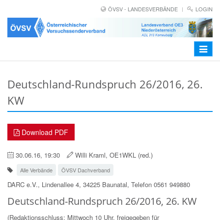
ÖVSV - LANDESVERBÄNDE
LOGIN
Toggle
navigat
Deutschland-Rundspruch 26/2016, 26.
KW
Download PDF
30.06.16, 19:30
Willi Kraml, OE1WKL (red.)
Alle Verbände
ÖVSV Dachverband
DARC e.V., Lindenallee 4, 34225 Baunatal, Telefon 0561 949880
Deutschland-Rundspruch 26/2016, 26. KW
(Redaktionsschluss: Mittwoch 10 Uhr, freigegeben für