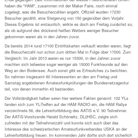
haben die "HAM", zusammen mit der Maker Faire, noch einmal
zugelegt, was die Besucherzahlen angeht. Offiziell wurden 17230
Besucher gezählt, eine Steigerung von 150 gegenüber dem Vorjahr.
Dieses Ergebnis ist erstaunlich, wirkte es doch am Freitag zunächst so,
als ob aufgrund des drückend heißen Wetters weniger Besucher
gekommen waren als in den Jahren zuvor.
Da bereits 2014 rund 17100 Eintrittskarten verkauft worden waren, liegt
die Besucherzahl nun schon zum dritten Mal in Folge über 17000. Zum
Vergleich: Im Jahr 2013 waren es nur 15300, in den Jahren zuvor
machten sich teilweise sogar weniger als 15000 Funkfreunde auf den
Weg an den Bodensee. Auch sonst gibt es Erfreuliches zu berichten.
So nahmen insgesamt 60 Interessenten an den am Freitag und
Samstag angebotenen Amateurfunkprüfungen der Bundesnetzagentur
teil, von denen immerhin 43 bestanden.
Der Vollständigkeit halber seien hier weitere Fakten genannt: 102 YLs
fanden sich zum YL-Treffen auf der HAM RADIO ein, die HAM Rallye
verzeichnete 56, die Lehrerfortbildung des AATiS e.V. 90 Teilnehmer.
Der AATiS-Vorsitzende Harald Schönwitz, DL2HSC, zeigte sich
zufrieden mit der Teilnehmerzahl und konnte sich auch über das
Interesse des schweizerischen Amateurfunkverbandes USKA an der
Lehrerfortbildung freuen. Im kommenden Jahr dürfte sich dort sicherlich