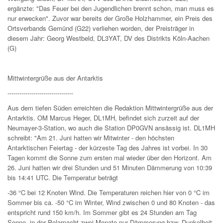
ergänzte: "Das Feuer bei den Jugendlichen brennt schon, man muss es
nur erwecken". Zuvor war bereits der Große Holzhammer, ein Preis des
Ortsverbands Gemünd (G22) verliehen worden, der Preisträger in
diesem Jahr: Georg Westbeld, DL3YAT, DV des Distrikts Köln-Aachen
(G)
Mittwintergrüße aus der Antarktis
---------------------------------
Aus dem tiefen Süden erreichten die Redaktion Mittwintergrüße aus der
Antarktis. OM Marcus Heger, DL1MH, befindet sich zurzeit auf der
Neumayer-3-Station, wo auch die Station DP0GVN ansässig ist. DL1MH
schreibt: "Am 21. Juni hatten wir Mitwinter - den höchsten
Antarktischen Feiertag - der kürzeste Tag des Jahres ist vorbei. In 30
Tagen kommt die Sonne zum ersten mal wieder über den Horizont. Am
26. Juni hatten wir drei Stunden und 51 Minuten Dämmerung von 10:39
bis 14:41 UTC. Die Temperatur beträgt
-36 °C bei 12 Knoten Wind. Die Temperaturen reichen hier von 0 °C im
Sommer bis ca. -50 °C im Winter, Wind zwischen 0 und 80 Knoten - das
entspricht rund 150 km/h. Im Sommer gibt es 24 Stunden am Tag
Sonne, in der Polarnacht zwei Monate nur Dämmerung bzw. Dunkelheit.