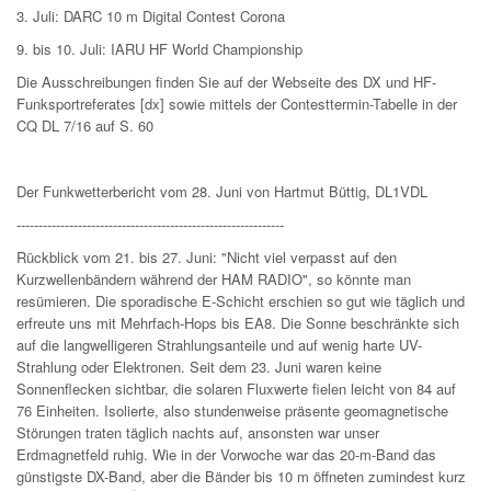
3. Juli: DARC 10 m Digital Contest Corona
9. bis 10. Juli: IARU HF World Championship
Die Ausschreibungen finden Sie auf der Webseite des DX und HF-
Funksportreferates [dx] sowie mittels der Contesttermin-Tabelle in der
CQ DL 7/16 auf S. 60
Der Funkwetterbericht vom 28. Juni von Hartmut Büttig, DL1VDL
-------------------------------------------------------------
Rückblick vom 21. bis 27. Juni: "Nicht viel verpasst auf den
Kurzwellenbändern während der HAM RADIO", so könnte man
resümieren. Die sporadische E-Schicht erschien so gut wie täglich und
erfreute uns mit Mehrfach-Hops bis EA8. Die Sonne beschränkte sich
auf die langwelligeren Strahlungsanteile und auf wenig harte UV-
Strahlung oder Elektronen. Seit dem 23. Juni waren keine
Sonnenflecken sichtbar, die solaren Fluxwerte fielen leicht von 84 auf
76 Einheiten. Isolierte, also stundenweise präsente geomagnetische
Störungen traten täglich nachts auf, ansonsten war unser
Erdmagnetfeld ruhig. Wie in der Vorwoche war das 20-m-Band das
günstigste DX-Band, aber die Bänder bis 10 m öffneten zumindest kurz