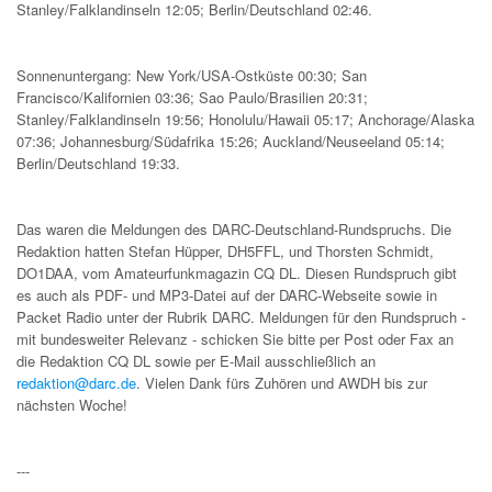
Stanley/Falklandinseln 12:05; Berlin/Deutschland 02:46.
Sonnenuntergang: New York/USA-Ostküste 00:30; San
Francisco/Kalifornien 03:36; Sao Paulo/Brasilien 20:31;
Stanley/Falklandinseln 19:56; Honolulu/Hawaii 05:17; Anchorage/Alaska
07:36; Johannesburg/Südafrika 15:26; Auckland/Neuseeland 05:14;
Berlin/Deutschland 19:33.
Das waren die Meldungen des DARC-Deutschland-Rundspruchs. Die
Redaktion hatten Stefan Hüpper, DH5FFL, und Thorsten Schmidt,
DO1DAA, vom Amateurfunkmagazin CQ DL. Diesen Rundspruch gibt
es auch als PDF- und MP3-Datei auf der DARC-Webseite sowie in
Packet Radio unter der Rubrik DARC. Meldungen für den Rundspruch -
mit bundesweiter Relevanz - schicken Sie bitte per Post oder Fax an
die Redaktion CQ DL sowie per E-Mail ausschließlich an
redaktion@darc.de
. Vielen Dank fürs Zuhören und AWDH bis zur
nächsten Woche!
---