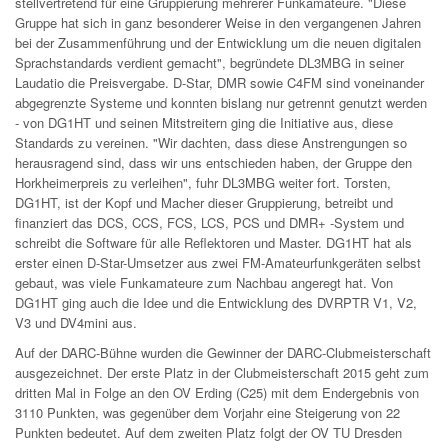
stellvertretend für eine Gruppierung mehrerer Funkamateure. "Diese
Gruppe hat sich in ganz besonderer Weise in den vergangenen Jahren
bei der Zusammenführung und der Entwicklung um die neuen digitalen
Sprachstandards verdient gemacht", begründete DL3MBG in seiner
Laudatio die Preisvergabe. D-Star, DMR sowie C4FM sind voneinander
abgegrenzte Systeme und konnten bislang nur getrennt genutzt werden
- von DG1HT und seinen Mitstreitern ging die Initiative aus, diese
Standards zu vereinen. "Wir dachten, dass diese Anstrengungen so
herausragend sind, dass wir uns entschieden haben, der Gruppe den
Horkheimerpreis zu verleihen", fuhr DL3MBG weiter fort. Torsten,
DG1HT, ist der Kopf und Macher dieser Gruppierung, betreibt und
finanziert das DCS, CCS, FCS, LCS, PCS und DMR+ -System und
schreibt die Software für alle Reflektoren und Master. DG1HT hat als
erster einen D-Star-Umsetzer aus zwei FM-Amateurfunkgeräten selbst
gebaut, was viele Funkamateure zum Nachbau angeregt hat. Von
DG1HT ging auch die Idee und die Entwicklung des DVRPTR V1, V2,
V3 und DV4mini aus.
Auf der DARC-Bühne wurden die Gewinner der DARC-Clubmeisterschaft
ausgezeichnet. Der erste Platz in der Clubmeisterschaft 2015 geht zum
dritten Mal in Folge an den OV Erding (C25) mit dem Endergebnis von
3110 Punkten, was gegenüber dem Vorjahr eine Steigerung von 22
Punkten bedeutet. Auf dem zweiten Platz folgt der OV TU Dresden