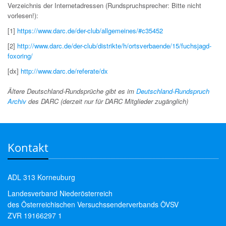
Verzeichnis der Internetadressen (Rundspruchsprecher: Bitte nicht
vorlesen!):
[1]
https://www.darc.de/der-club/allgemeines/#c35452
[2]
http://www.darc.de/der-club/distrikte/h/ortsverbaende/15/fuchsjagd-
foxoring/
[dx]
http://www.darc.de/referate/dx
Ältere Deutschland-Rundsprüche gibt es im
Deutschland-Rundspruch
Archiv
des DARC (derzeit nur für DARC Mitglieder zugänglich)
Kontakt
ADL 313 Korneuburg
Landesverband Niederösterreich
des Österreichischen Versuchssenderverbands ÖVSV
ZVR 19166297 1