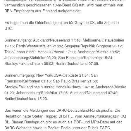
vermeintlich geschlossenen 10-m-Band CQ ruft, wird man oftmals von
RBN-Empfängern aus Finnland rückgemeldet.
Es folgen nun die Orientierungszeiten für Grayline-DX, alle Zeiten in
UTC:
Sonnenaufgang: Auckland/Neuseeland 17:18; Melbourne/Ostaustralien
19:15; Perth/Westaustralien 21:26; Singapur/Republik Singapur 23:12;
Tokio/Japan 21:50; Honolulu/Hawaii 17:11; Anchorage/Alaska 18:52;
Johannesburg/Südafrika 03:29; San Francisco/Kalifornien 15:24;
Stanley/Falklandinseln 08:03; Berlin/Deutschland 07:09.
Sonnenuntergang: New York/USA-Ostküste 21:54; San
Francisco/Kalifornien 01:16; Sao Paulo/Brasilien 21:58;
Stanley/Falklandinseln 00:09; Honolulu/Hawaii 04:10; Anchorage/Alaska
01:23; Johannesburg/Südafrika 17:05; Auckland/Neuseeland 07:42;
Berlin/Deutschland 15:23.
Das waren die Meldungen des DARC-Deutschland-Rundspruchs. Die
Redaktion hatte Stefan Hüpper, DH5FFL, vom Amateurfunkmagazin CQ
DL. Diesen Rundspruch gibt es auch als PDF- und MP3-Datei auf der
DARC-Webseite sowie in Packet Radio unter der Rubrik DARC.