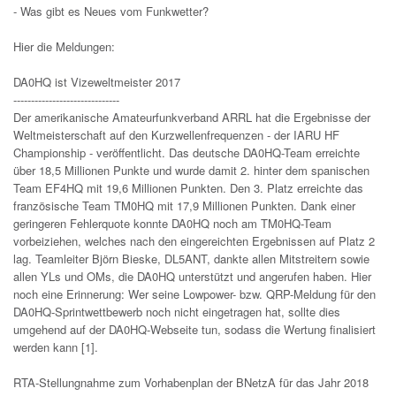
- Was gibt es Neues vom Funkwetter?
Hier die Meldungen:
DA0HQ ist Vizeweltmeister 2017
------------------------------
Der amerikanische Amateurfunkverband ARRL hat die Ergebnisse der
Weltmeisterschaft auf den Kurzwellenfrequenzen - der IARU HF
Championship - veröffentlicht. Das deutsche DA0HQ-Team erreichte
über 18,5 Millionen Punkte und wurde damit 2. hinter dem spanischen
Team EF4HQ mit 19,6 Millionen Punkten. Den 3. Platz erreichte das
französische Team TM0HQ mit 17,9 Millionen Punkten. Dank einer
geringeren Fehlerquote konnte DA0HQ noch am TM0HQ-Team
vorbeiziehen, welches nach den eingereichten Ergebnissen auf Platz 2
lag. Teamleiter Björn Bieske, DL5ANT, dankte allen Mitstreitern sowie
allen YLs und OMs, die DA0HQ unterstützt und angerufen haben. Hier
noch eine Erinnerung: Wer seine Lowpower- bzw. QRP-Meldung für den
DA0HQ-Sprintwettbewerb noch nicht eingetragen hat, sollte dies
umgehend auf der DA0HQ-Webseite tun, sodass die Wertung finalisiert
werden kann [1].
RTA-Stellungnahme zum Vorhabenplan der BNetzA für das Jahr 2018