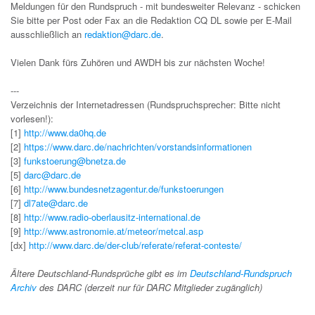
Meldungen für den Rundspruch - mit bundesweiter Relevanz - schicken
Sie bitte per Post oder Fax an die Redaktion CQ DL sowie per E-Mail
ausschließlich an
redaktion@darc.de
.
Vielen Dank fürs Zuhören und AWDH bis zur nächsten Woche!
---
Verzeichnis der Internetadressen (Rundspruchsprecher: Bitte nicht
vorlesen!):
[1]
http://www.da0hq.de
[2]
https://www.darc.de/nachrichten/vorstandsinformationen
[3]
funkstoerung@bnetza.de
[5]
darc@darc.de
[6]
http://www.bundesnetzagentur.de/funkstoerungen
[7]
dl7ate@darc.de
[8]
http://www.radio-oberlausitz-international.de
[9]
http://www.astronomie.at/meteor/metcal.asp
[dx]
http://www.darc.de/der-club/referate/referat-conteste/
Ältere Deutschland-Rundsprüche gibt es im
Deutschland-Rundspruch
Archiv
des DARC (derzeit nur für DARC Mitglieder zugänglich)