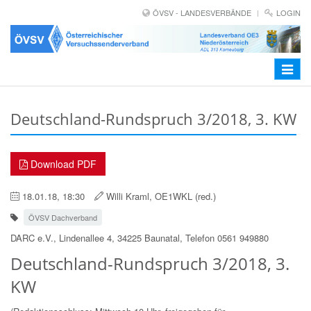
ÖVSV - LANDESVERBÄNDE
LOGIN
Toggle
navigat
Deutschland-Rundspruch 3/2018, 3. KW
Download PDF
18.01.18, 18:30
Willi Kraml, OE1WKL (red.)
ÖVSV Dachverband
DARC e.V., Lindenallee 4, 34225 Baunatal, Telefon 0561 949880
Deutschland-Rundspruch 3/2018, 3.
KW