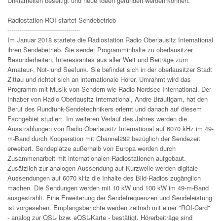
Unklarheiten beseitigt und neue Ideen gefunden werden können.
Radiostation ROI startet Sendebetrieb
-------------------------------------
Im Januar 2018 startete die Radiostation Radio Oberlausitz International
ihren Sendebetrieb. Sie sendet Programminhalte zu oberlausitzer
Besonderheiten, Interessantes aus aller Welt und Beiträge zum
Amateur-, Not- und Seefunk. Sie befindet sich in der oberlausitzer Stadt
Zittau und richtet sich an internationale Hörer. Umrahmt wird das
Programm mit Musik von Sendern wie Radio Nordsee International. Der
Inhaber von Radio Oberlausitz International, Andre Bräutigam, hat den
Beruf des Rundfunk-Sendetechnikers erlernt und danach auf diesem
Fachgebiet studiert. Im weiteren Verlauf des Jahres werden die
Ausstrahlungen von Radio Oberlausitz International auf 6070 kHz im 49-
m-Band durch Kooperation mit Channel292 bezüglich der Sendezeit
erweitert. Sendeplätze außerhalb von Europa werden durch
Zusammenarbeit mit internationalen Radiostationen aufgebaut.
Zusätzlich zur analogen Aussendung auf Kurzwelle werden digitale
Aussendungen auf 6070 kHz die Inhalte des Bild-Radios zugänglich
machen. Die Sendungen werden mit 10 kW und 100 kW im 49-m-Band
ausgestrahlt. Eine Erweiterung der Sendefrequenzen und Sendeleistung
ist vorgesehen. Empfangsberichte werden zeitnah mit einer "ROI-Card"
- analog zur QSL- bzw. eQSL-Karte - bestätigt. Hörerbeiträge sind