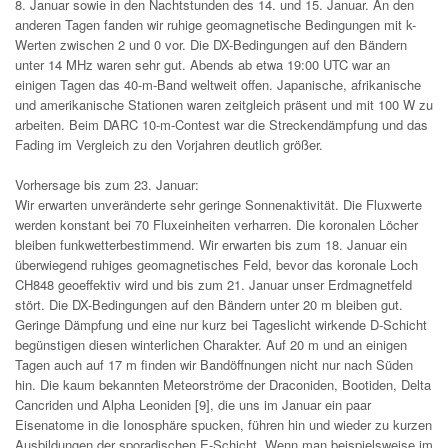
8. Januar sowie in den Nachtstunden des 14. und 15. Januar. An den
anderen Tagen fanden wir ruhige geomagnetische Bedingungen mit k-
Werten zwischen 2 und 0 vor. Die DX-Bedingungen auf den Bändern
unter 14 MHz waren sehr gut. Abends ab etwa 19:00 UTC war an
einigen Tagen das 40-m-Band weltweit offen. Japanische, afrikanische
und amerikanische Stationen waren zeitgleich präsent und mit 100 W zu
arbeiten. Beim DARC 10-m-Contest war die Streckendämpfung und das
Fading im Vergleich zu den Vorjahren deutlich größer.
Vorhersage bis zum 23. Januar:
Wir erwarten unveränderte sehr geringe Sonnenaktivität. Die Fluxwerte
werden konstant bei 70 Fluxeinheiten verharren. Die koronalen Löcher
bleiben funkwetterbestimmend. Wir erwarten bis zum 18. Januar ein
überwiegend ruhiges geomagnetisches Feld, bevor das koronale Loch
CH848 geoeffektiv wird und bis zum 21. Januar unser Erdmagnetfeld
stört. Die DX-Bedingungen auf den Bändern unter 20 m bleiben gut.
Geringe Dämpfung und eine nur kurz bei Tageslicht wirkende D-Schicht
begünstigen diesen winterlichen Charakter. Auf 20 m und an einigen
Tagen auch auf 17 m finden wir Bandöffnungen nicht nur nach Süden
hin. Die kaum bekannten Meteorströme der Draconiden, Bootiden, Delta
Cancriden und Alpha Leoniden [9], die uns im Januar ein paar
Eisenatome in die Ionosphäre spucken, führen hin und wieder zu kurzen
Ausbildungen der sporadischen E-Schicht. Wenn man beispielsweise im