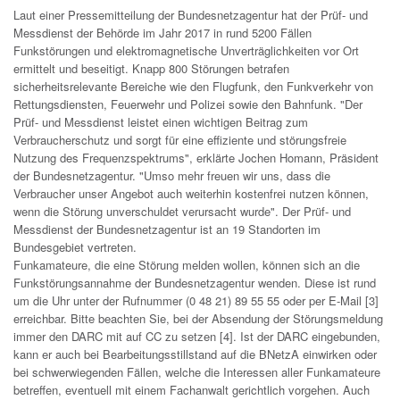
Laut einer Pressemitteilung der Bundesnetzagentur hat der Prüf- und
Messdienst der Behörde im Jahr 2017 in rund 5200 Fällen
Funkstörungen und elektromagnetische Unverträglichkeiten vor Ort
ermittelt und beseitigt. Knapp 800 Störungen betrafen
sicherheitsrelevante Bereiche wie den Flugfunk, den Funkverkehr von
Rettungsdiensten, Feuerwehr und Polizei sowie den Bahnfunk. "Der
Prüf- und Messdienst leistet einen wichtigen Beitrag zum
Verbraucherschutz und sorgt für eine effiziente und störungsfreie
Nutzung des Frequenzspektrums", erklärte Jochen Homann, Präsident
der Bundesnetzagentur. "Umso mehr freuen wir uns, dass die
Verbraucher unser Angebot auch weiterhin kostenfrei nutzen können,
wenn die Störung unverschuldet verursacht wurde". Der Prüf- und
Messdienst der Bundesnetzagentur ist an 19 Standorten im
Bundesgebiet vertreten.
Funkamateure, die eine Störung melden wollen, können sich an die
Funkstörungsannahme der Bundesnetzagentur wenden. Diese ist rund
um die Uhr unter der Rufnummer (0 48 21) 89 55 55 oder per E-Mail [3]
erreichbar. Bitte beachten Sie, bei der Absendung der Störungsmeldung
immer den DARC mit auf CC zu setzen [4]. Ist der DARC eingebunden,
kann er auch bei Bearbeitungsstillstand auf die BNetzA einwirken oder
bei schwerwiegenden Fällen, welche die Interessen aller Funkamateure
betreffen, eventuell mit einem Fachanwalt gerichtlich vorgehen. Auch