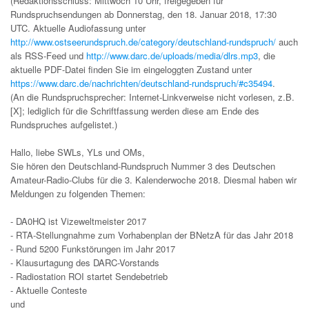
(Redaktionsschluss: Mittwoch 10 Uhr, freigegeben für
Rundspruchsendungen ab Donnerstag, den 18. Januar 2018, 17:30
UTC. Aktuelle Audiofassung unter
http://www.ostseerundspruch.de/category/deutschland-rundspruch/
auch
als RSS-Feed und
http://www.darc.de/uploads/media/dlrs.mp3
, die
aktuelle PDF-Datei finden Sie im eingeloggten Zustand unter
https://www.darc.de/nachrichten/deutschland-rundspruch/#c35494
.
(An die Rundspruchsprecher: Internet-Linkverweise nicht vorlesen, z.B.
[X]; lediglich für die Schriftfassung werden diese am Ende des
Rundspruches aufgelistet.)
Hallo, liebe SWLs, YLs und OMs,
Sie hören den Deutschland-Rundspruch Nummer 3 des Deutschen
Amateur-Radio-Clubs für die 3. Kalenderwoche 2018. Diesmal haben wir
Meldungen zu folgenden Themen:
- DA0HQ ist Vizeweltmeister 2017
- RTA-Stellungnahme zum Vorhabenplan der BNetzA für das Jahr 2018
- Rund 5200 Funkstörungen im Jahr 2017
- Klausurtagung des DARC-Vorstands
- Radiostation ROI startet Sendebetrieb
- Aktuelle Conteste
und