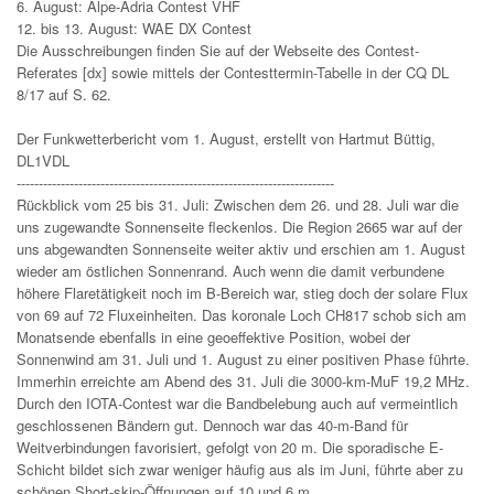
6. August: Alpe-Adria Contest VHF
12. bis 13. August: WAE DX Contest
Die Ausschreibungen finden Sie auf der Webseite des Contest-
Referates [dx] sowie mittels der Contesttermin-Tabelle in der CQ DL
8/17 auf S. 62.
Der Funkwetterbericht vom 1. August, erstellt von Hartmut Büttig,
DL1VDL
------------------------------------------------------------------------
Rückblick vom 25 bis 31. Juli: Zwischen dem 26. und 28. Juli war die
uns zugewandte Sonnenseite fleckenlos. Die Region 2665 war auf der
uns abgewandten Sonnenseite weiter aktiv und erschien am 1. August
wieder am östlichen Sonnenrand. Auch wenn die damit verbundene
höhere Flaretätigkeit noch im B-Bereich war, stieg doch der solare Flux
von 69 auf 72 Fluxeinheiten. Das koronale Loch CH817 schob sich am
Monatsende ebenfalls in eine geoeffektive Position, wobei der
Sonnenwind am 31. Juli und 1. August zu einer positiven Phase führte.
Immerhin erreichte am Abend des 31. Juli die 3000-km-MuF 19,2 MHz.
Durch den IOTA-Contest war die Bandbelebung auch auf vermeintlich
geschlossenen Bändern gut. Dennoch war das 40-m-Band für
Weitverbindungen favorisiert, gefolgt von 20 m. Die sporadische E-
Schicht bildet sich zwar weniger häufig aus als im Juni, führte aber zu
schönen Short-skip-Öffnungen auf 10 und 6 m.