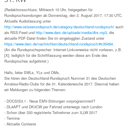
(Redaktionsschluss: Mittwoch 10 Uhr, freigegeben für
Rundspruchsendungen ab Donnerstag, den 3. August 2017, 17:30 UTC.
Aktuelle Audiofassung unter
http://www.ostseerundspruch.de/category/deutschland-rundspruch/
auch
als RSS-Feed und
http://www.darc.de/uploads/media/dlrs.mp3
, die
aktuelle PDF-Datei finden Sie im eingeloggten Zustand unter
https://www.darc.de/nachrichten/deutschland-rundspruch/#c35494
.
(An die Rundspruchsprecher: Internet-Linkverweise nicht vorlesen, z.B.
[X]; lediglich für die Schriftfassung werden diese am Ende des
Rundspruches aufgelistet.)
Hallo, liebe SWLs, YLs und OMs,
Sie hören den Deutschland-Rundspruch Nummer 31 des Deutschen
Amateur-Radio-Clubs für die 31. Kalenderwoche 2017. Diesmal haben
wir Meldungen zu folgenden Themen:
- DOCSIS3.1 - Neue EMV-Störungen vorprogrammiert?
- DL4APT und DK3CW per Fahrrad unterwegs nach London
- Schon über 330 registrierte Teilnehmer zum ILLW 2017
- Termine
- Aktuelle Conteste