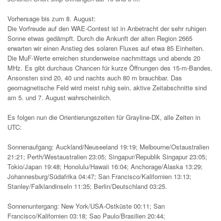
Vorhersage bis zum 8. August:
Die Vorfreude auf den WAE-Contest ist in Anbetracht der sehr ruhigen
Sonne etwas gedämpft. Durch die Ankunft der alten Region 2665
erwarten wir einen Anstieg des solaren Fluxes auf etwa 85 Einheiten.
Die MuF-Werte erreichen stundenweise nachmittags und abends 20
MHz. Es gibt durchaus Chancen für kurze Öffnungen des 15-m-Bandes.
Ansonsten sind 20, 40 und nachts auch 80 m brauchbar. Das
geomagnetische Feld wird meist ruhig sein, aktive Zeitabschnitte sind
am 5. und 7. August wahrscheinlich.
Es folgen nun die Orientierungszeiten für Grayline-DX, alle Zeiten in
UTC:
Sonnenaufgang: Auckland/Neuseeland 19:19; Melbourne/Ostaustralien
21:21; Perth/Westaustralien 23:05; Singapur/Republik Singapur 23:05;
Tokio/Japan 19:48; Honolulu/Hawaii 16:04; Anchorage/Alaska 13:29;
Johannesburg/Südafrika 04:47; San Francisco/Kalifornien 13:13;
Stanley/Falklandinseln 11:35; Berlin/Deutschland 03:25.
Sonnenuntergang: New York/USA-Ostküste 00:11; San
Francisco/Kalifornien 03:18; Sao Paulo/Brasilien 20:44;