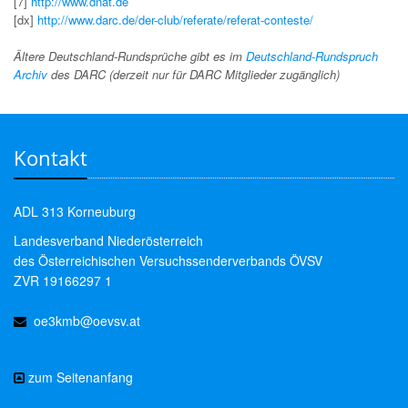
[7]
http://www.dnat.de
[dx]
http://www.darc.de/der-club/referate/referat-conteste/
Ältere Deutschland-Rundsprüche gibt es im
Deutschland-Rundspruch
Archiv
des DARC (derzeit nur für DARC Mitglieder zugänglich)
Kontakt
ADL 313 Korneuburg
Landesverband Niederösterreich
des Österreichischen Versuchssenderverbands ÖVSV
ZVR 19166297 1
oe3kmb@oevsv.at
zum Seitenanfang