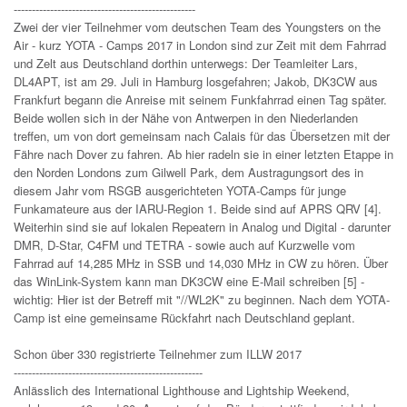
--------------------------------------------------
Zwei der vier Teilnehmer vom deutschen Team des Youngsters on the
Air - kurz YOTA - Camps 2017 in London sind zur Zeit mit dem Fahrrad
und Zelt aus Deutschland dorthin unterwegs: Der Teamleiter Lars,
DL4APT, ist am 29. Juli in Hamburg losgefahren; Jakob, DK3CW aus
Frankfurt begann die Anreise mit seinem Funkfahrrad einen Tag später.
Beide wollen sich in der Nähe von Antwerpen in den Niederlanden
treffen, um von dort gemeinsam nach Calais für das Übersetzen mit der
Fähre nach Dover zu fahren. Ab hier radeln sie in einer letzten Etappe in
den Norden Londons zum Gilwell Park, dem Austragungsort des in
diesem Jahr vom RSGB ausgerichteten YOTA-Camps für junge
Funkamateure aus der IARU-Region 1. Beide sind auf APRS QRV [4].
Weiterhin sind sie auf lokalen Repeatern in Analog und Digital - darunter
DMR, D-Star, C4FM und TETRA - sowie auch auf Kurzwelle vom
Fahrrad auf 14,285 MHz in SSB und 14,030 MHz in CW zu hören. Über
das WinLink-System kann man DK3CW eine E-Mail schreiben [5] -
wichtig: Hier ist der Betreff mit "//WL2K" zu beginnen. Nach dem YOTA-
Camp ist eine gemeinsame Rückfahrt nach Deutschland geplant.
Schon über 330 registrierte Teilnehmer zum ILLW 2017
----------------------------------------------------
Anlässlich des International Lighthouse and Lightship Weekend,