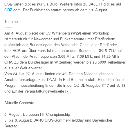
QSL-Karten gibt es nur via Büro. Weitere Infos zu DA0LHT gibt es auf
QRZ.com
. Der Funkbetrieb startet bereits ab dem 18. August.
Termine
-------
Am 4. August bietet der OV Wittenberg (W29) einen Workshop
"Amateurfunk für Newcomer und Funkamateure unter Pfadfindern"
anlässlich des Bundeslagers des Verbandes Christlicher Pfadfinder,
kurz VCP, an. Über Funk ist man unter dem Sondercall DR1517LU auf
den Pfadfinder-Anruffrequenzen 3,69 MHz, 7,09 MHz und 14,29 MHz
QRV. Zu dem Bundeslager in Wittenberg werden bis zu 5000 Teilnehmer
aus aller Welt erwartet.
Vom 24. bis 27. August finden die 49. Deutsch-Niederländischen
Amateurfunkertage, kurz DNAT, in Bad Bentheim statt. Eine detaillierte
Programmbeschreibung finden Sie in der CQ DL-Ausgabe 7/17 auf S. 18
und auf der Veranstaltungswebseite [7].
Aktuelle Conteste
-----------------
5. August: European HF Championship
5. bis 6. August: DARC UKW-Sommer-Fieldday und Bayerischer
Bergtag