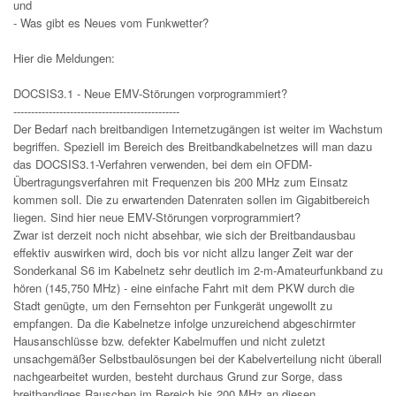
und
- Was gibt es Neues vom Funkwetter?
Hier die Meldungen:
DOCSIS3.1 - Neue EMV-Störungen vorprogrammiert?
-----------------------------------------------
Der Bedarf nach breitbandigen Internetzugängen ist weiter im Wachstum
begriffen. Speziell im Bereich des Breitbandkabelnetzes will man dazu
das DOCSIS3.1-Verfahren verwenden, bei dem ein OFDM-
Übertragungsverfahren mit Frequenzen bis 200 MHz zum Einsatz
kommen soll. Die zu erwartenden Datenraten sollen im Gigabitbereich
liegen. Sind hier neue EMV-Störungen vorprogrammiert?
Zwar ist derzeit noch nicht absehbar, wie sich der Breitbandausbau
effektiv auswirken wird, doch bis vor nicht allzu langer Zeit war der
Sonderkanal S6 im Kabelnetz sehr deutlich im 2-m-Amateurfunkband zu
hören (145,750 MHz) - eine einfache Fahrt mit dem PKW durch die
Stadt genügte, um den Fernsehton per Funkgerät ungewollt zu
empfangen. Da die Kabelnetze infolge unzureichend abgeschirmter
Hausanschlüsse bzw. defekter Kabelmuffen und nicht zuletzt
unsachgemäßer Selbstbaulösungen bei der Kabelverteilung nicht überall
nachgearbeitet wurden, besteht durchaus Grund zur Sorge, dass
breitbandiges Rauschen im Bereich bis 200 MHz an diesen