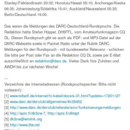
Stanley/Falklandinseln 20:32; Honolulu/Hawaii 05:10; Anchorage/Alaska
06:35; Johannesburg/Südafrika 15:41; Auckland/Neuseeland 05:35;
Berlin/Deutschland 19:00.
Das waren die Meldungen des DARC-Deutschland-Rundspruchs. Die
Redaktion hatte Stefan Hüpper, DH5FFL, vom Amateurfunkmagazin CQ
DL. Diesen Rundspruch gibt es auch als PDF- und MP3-Datei auf der
DARC-Webseite sowie in Packet Radio unter der Rubrik DARC.
Meldungen für den Rundspruch - mit bundesweiter Relevanz - schicken
Sie bitte per Post oder Fax an die Redaktion CQ DL sowie per E-Mail
ausschließlich an
redaktion@darc.de
. Vielen Dank fürs Zuhören und
AWDH bis zur nächsten Woche!
---
Verzeichnis der Internetadressen (Rundspruchsprecher: Bitte nicht
vorlesen!):
[1]
www.teltarif.de/internet/tv-kabel/docsis-31.html?update=17201127
[2]
www.darc.de/der-club/allgemeines/#c35452
[3]
http://www.darc.de/der-club/referate/emv/funkstoerungsmeldungen
[4]
http://aprs.fi/dk3cw-7
,
http://aprs.fi/dl4apt
[5]
dk3cw@winlink.org
[6]
http://www.illw.net