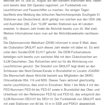
welches am 19. und 20. August auf den Bändern stattfinden wird, haben
sich bereits über 330 Operator registriert, um Funkbetrieb von
Leuchttürmen und Feuerschiffen zu machen. Vor einigen Tagen
bezifferte eine Meldung des britischen Nachrichtenportals Southgate 51
Stationen aus Deutschland, dicht gefolgt von solchen aus den USA (48)
und Australien (39). Zum "ILLW" werden Stationen aus 40 Ländern
erwartet. In diesem Jahr findet die Aktivität bereits zum 20. Mal statt.
Weitere Informationen kann man auf der Aktivitätswebseite nachlesen
[6].
Die Diplomsammler Waterkant (DSW) informiert in einer E-Mail, dass
die Clubstation DA0LHT auch dieses Jahr wieder mit dabei ist. Es wird
unter dem Sonder-DOK ELH17 gefunkt. Die DSW-Funkamateure
beteiligen sich bereits zum sechsten Mal mit dem Clubrufzeichen am
ILLW-Geschehen. Das Rufzeichen wird nur für die Aktivierung von
Leuchttürmen genutzt. Der Standort von DA0LHT liegt direkt an den
Schleusen des Nord-Ostsee-Kanals in Brunsbüttel im Locator JO43NV.
Die Mannschaft dieser Aktivität besteht aus Mitgliedern der DARC-
Ortsverbände H54, I19 und M35. Dieses Team aktiviert gleichzeitig
sechs Leuchttürme, dies sind im Einzelnen: Mole 1 bis Mole 4 mit den
FED-Nummern FED-54 bis FED-57 sowie in Brunsbüttel das Ober- und
Unterfeuer mit den Referenzen FED-52 und FED-53, das entspricht den
ILLW-Nummern DE0107 bis DE0113. Der Funkbetrieb von DA0LHT wird
mit zwei Stationen von 80 bis 10 m in SSB und PSK31 abgewickelt.