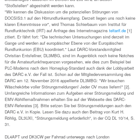
"Stoßstellen" abgestrahlt werden kann.
"Wir kennen die Diskussion um die potenziellen Störungen von
DOCSIS3.1 auf den Hörrundfunkempfang. Derzeit liegen uns noch keine
klaren Erkenntnisse vor", wird Thomas Schierbaum vom Institut für
Rundfunktechnik (IRT) auf Anfrage des Internetmagazins
teltarif.de
[1]
zitiert. Er fährt fort: "Die technischen Untersuchungen sind derzeit im
Gange und werden auf europäischer Ebene von der Europäischen
Rundfunkunion (EBU) koordiniert." Laut DARC-Vorstandsmitglied
Christian Entsfellner, DL3MBG, sind im Augenblick noch keine Notches
für die Amateurfunkfrequenzen vorgesehen, wie dies zum Beispiel bei
PLC-Modems nach dem Homeplug-Standard auch dank der Lobbyarbeit
des DARC e.V. der Fall ist. Schon auf der Mitgliederversammlung des
DARC am 12. November 2016 appellierte DL3MBG: "Wir brauchen
Wäschekörbe voller Störungsmeldungen! Jeder OV muss liefern!" [2].
Umfangreiche Informationen zum Aufgeben einer Störungsmeldung und
EMV-Abhilfemaßnahmen erhalten Sie auf der Webseite des DARC-
EMV-Referates [3]. Bitte setzen Sie bei Störungsmeldungen auch den
DARC e.V. in Kopie. Lesen Sie dazu auch den Beitrag von Kurt H.
Röhlig, DL3UXI, "Störungsmeldung erforderlich", in der CQ DL 10/14, S.
31.
DL4APT und DK3CW per Fahrrad unterwegs nach London