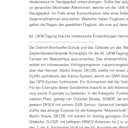
idealerweise im Handgepäck unterzubringen. Sollte das a
so genannten Montrealer Abkommen, welche um die 1300 € l
Handgepäck. Im Falle eines Kurzschlusses oder einer Sel
Gegenmaßnahmen einzuleiten. Weiterhin haben Fluglinien e
gelten die Regeln der gewählten Fluglinie, die man auf der
62. UKW-Tagung brachte interessante Entwicklungen hervo
--------------------------------------------------------
Die Dietrich-Bonhoeffer-Schule und das Gelände um das Wa
Septemberwochenende Schauplatz für die 62. UKW-Tagung. 
Camper am Wasserhaus auszumachen. Das ehrenamtliche T
wieder ein interessantes Vortragsprogramm zusammengeste
über das Hamnet. Martin Steyer, DK7ZB, stellte mit einem 
DL5IN, porträtierte das Kairos-System, womit ein DMR-Glei
das GPS-System funktioniert. Ein Schmankerl war der Vort
Für ein Exemplar dieser Senderöhre braucht er 300 Arbeits
Jury sechs Exponate zu bewerten. In der Kategorie "Funkt
zweiten Platz, gefolgt von Christian Dindas, DG8DP, der ein
gewann DK5LV mit seinem SSB Semco. Seinerzeit handelte e
stellte das einzige Exponat für die Kategorie "Messtechnik",
Martin Steyer, DK7ZB, mit seinem im Vortrag gezeigten Zick
Gödecke, DJ7GP, mit faltbaren HB9CV-Antennen für 2 m un
den 7. bis 9. September 2018 für die 63. Ausgabe der We