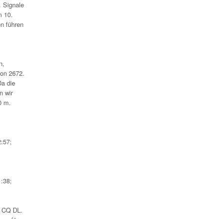
. Signale
m 10.
n führen
n,
ion 2672.
Da die
n wir
0 m.
:57;
:38;
n CQ DL.