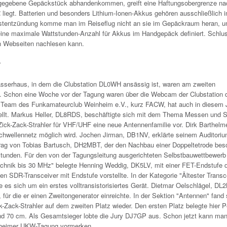
ufgegebene Gepäckstück abhandenkommen, greift eine Haftungsobergrenze n
iegt. Batterien und besonders Lithium-Ionen-Akkus gehören ausschließlich i
bstentzündung komme man im Reiseflug nicht an sie im Gepäckraum heran, 
ine maximale Wattstunden-Anzahl für Akkus im Handgepäck definiert. Schlu
en Webseiten nachlesen kann.
r
sserhaus, in dem die Clubstation DL0WH ansässig ist, waren am zweiten
Schon eine Woche vor der Tagung waren über die Webcam der Clubstation d
eam des Funkamateurclub Weinheim e.V., kurz FACW, hat auch in diesem 
llt. Markus Heller, DL8RDS, beschäftigte sich mit dem Thema Messen und S
Zick-Zack-Strahler für VHF/UHF eine neue Antennenfamilie vor. Dirk Barthelm
chwellennetz möglich wird. Jochen Jirman, DB1NV, erklärte seinem Auditoriu
rag von Tobias Bartusch, DH2MBT, der den Nachbau einer Doppeltetrode besc
stunden. Für den von der Tagungsleitung ausgerichteten Selbstbauwettbewerb 
echnik bis 30 MHz" belegte Henning Weddig, DK5LV, mit einer FET-Endstufe 
en SDR-Transceiver mit Endstufe vorstellte. In der Kategorie "Ältester Transc
s sich um ein erstes volltransistorisiertes Gerät. Dietmar Oelschlägel, DL
 für die er einen Zweitongenerator einreichte. In der Sektion "Antennen" fand 
-Zack-Strahler auf dem zweiten Platz wieder. Den ersten Platz belegte hier P
d 70 cm. Als Gesamtsieger lobte die Jury DJ7GP aus. Schon jetzt kann man
inheimer UKW-Tagung vormerken.