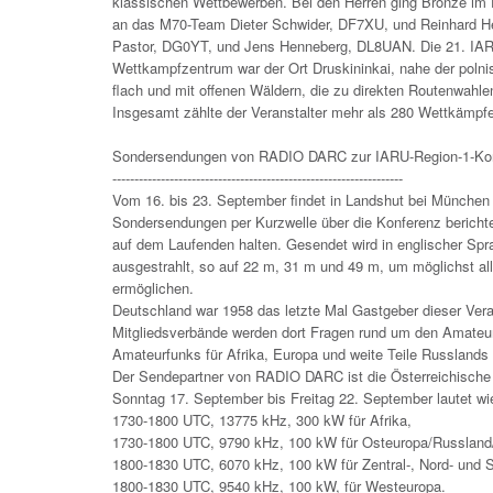
klassischen Wettbewerben. Bei den Herren ging Bronze im 
an das M70-Team Dieter Schwider, DF7XU, und Reinhard H
Pastor, DG0YT, und Jens Henneberg, DL8UAN. Die 21. IARU
Wettkampfzentrum war der Ort Druskininkai, nahe der polni
flach und mit offenen Wäldern, die zu direkten Routenwahle
Insgesamt zählte der Veranstalter mehr als 280 Wettkämpfe
Sondersendungen von RADIO DARC zur IARU-Region-1-Kon
------------------------------------------------------------------
Vom 16. bis 23. September findet in Landshut bei München
Sondersendungen per Kurzwelle über die Konferenz bericht
auf dem Laufenden halten. Gesendet wird in englischer S
ausgestrahlt, so auf 22 m, 31 m und 49 m, um möglichst a
ermöglichen.
Deutschland war 1958 das letzte Mal Gastgeber dieser Veran
Mitgliedsverbände werden dort Fragen rund um den Amateurf
Amateurfunks für Afrika, Europa und weite Teile Russlands
Der Sendepartner von RADIO DARC ist die Österreichische
Sonntag 17. September bis Freitag 22. September lautet wie
1730-1800 UTC, 13775 kHz, 300 kW für Afrika,
1730-1800 UTC, 9790 kHz, 100 kW für Osteuropa/Russland
1800-1830 UTC, 6070 kHz, 100 kW für Zentral-, Nord- und 
1800-1830 UTC, 9540 kHz, 100 kW, für Westeuropa.