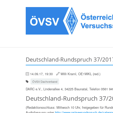
Deutschland-Rundspruch 37/201
14.09.17, 19:30
Willi Kraml, OE1WKL (red.)
ÖVSV Dachverband
DARC e.V., Lindenallee 4, 34225 Baunatal, Telefon 0561 9
Deutschland-Rundspruch 37/2
(Redaktionsschluss: Mittwoch 10 Uhr, freigegeben für Run
Audiofassung unter
http://www.ostseerundspruch.de/catego