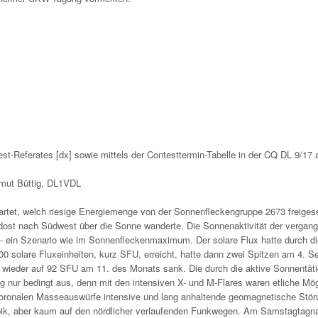
t-Referates [dx] sowie mittels der Contesttermin-Tabelle in der CQ DL 9/17 a
tmut Büttig, DL1VDL
artet, welch riesige Energiemenge von der Sonnenfleckengruppe 2673 freiges
dost nach Südwest über die Sonne wanderte. Die Sonnenaktivität der vergan
s - ein Szenario wie im Sonnenfleckenmaximum. Der solare Flux hatte durch d
00 solare Fluxeinheiten, kurz SFU, erreicht, hatte dann zwei Spitzen am 4. 
wieder auf 92 SFU am 11. des Monats sank. Die durch die aktive Sonnentäti
ng nur bedingt aus, denn mit den intensiven X- und M-Flares waren etliche Mög
ie koronalen Masseauswürfe intensive und lang anhaltende geomagnetische Stö
bik, aber kaum auf den nördlicher verlaufenden Funkwegen. Am Samstagtagn