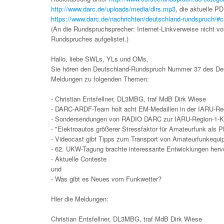
http://www.darc.de/uploads/media/dlrs.mp3
, die aktuelle P
https://www.darc.de/nachrichten/deutschland-rundspruch/#
(An die Rundspruchsprecher: Internet-Linkverweise nicht vor
Rundspruches aufgelistet.)
Hallo, liebe SWLs, YLs und OMs,
Sie hören den Deutschland-Rundspruch Nummer 37 des Deut
Meldungen zu folgenden Themen:
- Christian Entsfellner, DL3MBG, traf MdB Dirk Wiese
- DARC-ARDF-Team holt acht EM-Medaillen in der IARU-Reg
- Sondersendungen von RADIO DARC zur IARU-Region-1-Ko
- "Elektroautos größerer Stressfaktor für Amateurfunk als 
- Videocast gibt Tipps zum Transport von Amateurfunkequi
- 62. UKW-Tagung brachte interessante Entwicklungen herv
- Aktuelle Conteste
und
- Was gibt es Neues vom Funkwetter?
Hier die Meldungen:
Christian Entsfellner, DL3MBG, traf MdB Dirk Wiese