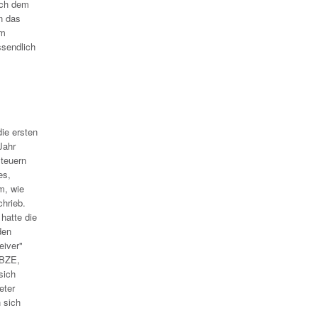
ach dem
n das
um
ssendlich
ie ersten
Jahr
teuern
es,
m, wie
hrieb.
hatte die
den
eiver"
2BZE,
sich
eter
 sich