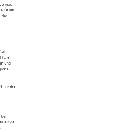
Europa.
le Musik
 der
Auf
ITU ein
hen und
portal
t nur der
 bei
ts einige
n