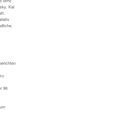
3,5 MHz
sky, Kai
tt.
lativ
dliche.
berichten
zu
er 96
aum