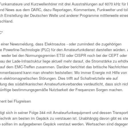
nkamateure und Kurzwellenhörer mit drei Ausstrahlungen auf 6070 kHz für 
 und News aus dem DARC, dazu Reportagen, Kommentare, Funkwetter und tol
h Einstellung der Deutschen Welle und anderer Programme mittlerweile eines
schland.
C"
 einer Newsmeldung, dass Elektroautos - oder zumindest die zugehörigen
te Powerline-Technologie (PLC) für den Amateurfunkdienst darstellen würden. 
ss weder bei den Normungsgremien ETSI oder CISPR noch bei der CEPT oder 
u der Lade-Infrastruktur liege aktuell mehr darauf, die Stromstärke zu erhö
ge auf dem EMC-Treffen zusammen. Darüber berichtet das britische Nachrichten
mmenfassend kann man ohnehin feststellen: Wo immer Energie mit Hilfe von
 elektromagnetischen Störungen. Dies trifft auf Schaltnetzteile wie auf
ung des südafrikanischen Amateurfunkverbandes verdeutlicht, dass sich nich
künftige bestimmungsgemäße Nutzbarkeit der Frequenzen Sorgen machen.
ent bei Flugreisen
igt sich in seiner Folge 344 mit Amateurfunkequipment und dessen Transport
 Technik am besten im Gepäck zu verstauen ist. Unabhängig davon gibt es ste
e sollten im aufgegebenen Gepäck verstaut werden. Wertsachen sind dagege