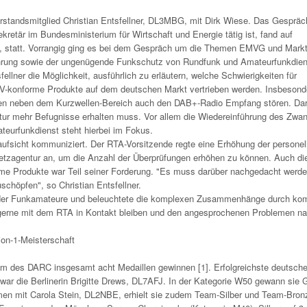
standsmitglied Christian Entsfellner, DL3MBG, mit Dirk Wiese. Das Gespräc
retär im Bundesministerium für Wirtschaft und Energie tätig ist, fand auf
 statt. Vorrangig ging es bei dem Gespräch um die Themen EMVG und Markt
rung sowie der ungenügende Funkschutz von Rundfunk und Amateurfunkdien
lner die Möglichkeit, ausführlich zu erläutern, welche Schwierigkeiten für
V-konforme Produkte auf dem deutschen Markt vertrieben werden. Insbesond
pen neben dem Kurzwellen-Bereich auch den DAB+-Radio Empfang stören. Da
ntur mehr Befugnisse erhalten muss. Vor allem die Wiedereinführung des Zwa
eurfunkdienst steht hierbei im Fokus.
ufsicht kommuniziert. Der RTA-Vorsitzende regte eine Erhöhung der personel
tzagentur an, um die Anzahl der Überprüfungen erhöhen zu können. Auch di
rme Produkte war Teil seiner Forderung. "Es muss darüber nachgedacht werde
schöpfen", so Christian Entsfellner.
en der Funkamateure und beleuchtete die komplexen Zusammenhänge durch ko
e gerne mit dem RTA in Kontakt bleiben und den angesprochenen Problemen n
on-1-Meisterschaft
m des DARC insgesamt acht Medaillen gewinnen [1]. Erfolgreichste deutsch
war die Berlinerin Brigitte Drews, DL7AFJ. In der Kategorie W50 gewann sie 
en mit Carola Stein, DL2NBE, erhielt sie zudem Team-Silber und Team-Bron