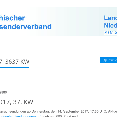
7, 3637 KW
Downlo
49880
017, 37. KW
dspruchsendungen ab Donnerstag, den 14. September 2017, 17:30 UTC. Aktue
ry/deutschland-rundspruch/
auch als RSS-Feed und