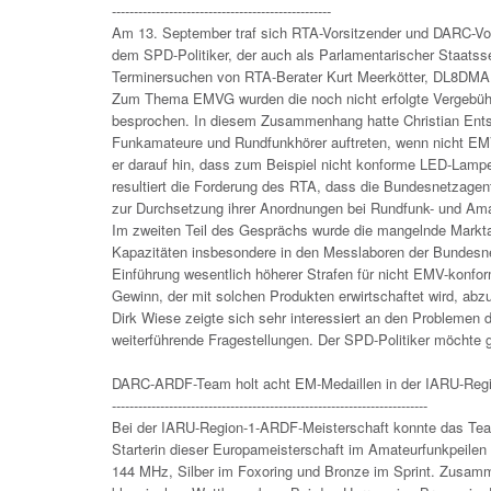
--------------------------------------------------
Am 13. September traf sich RTA-Vorsitzender und DARC-Vor
dem SPD-Politiker, der auch als Parlamentarischer Staatssek
Terminersuchen von RTA-Berater Kurt Meerkötter, DL8DMA,
Zum Thema EMVG wurden die noch nicht erfolgte Vergebüh
besprochen. In diesem Zusammenhang hatte Christian Entsfel
Funkamateure und Rundfunkhörer auftreten, wenn nicht EM
er darauf hin, dass zum Beispiel nicht konforme LED-Lam
resultiert die Forderung des RTA, dass die Bundesnetzage
zur Durchsetzung ihrer Anordnungen bei Rundfunk- und Amat
Im zweiten Teil des Gesprächs wurde die mangelnde Markta
Kapazitäten insbesondere in den Messlaboren der Bundesne
Einführung wesentlich höherer Strafen für nicht EMV-konfo
Gewinn, der mit solchen Produkten erwirtschaftet wird, abzu
Dirk Wiese zeigte sich sehr interessiert an den Problem
weiterführende Fragestellungen. Der SPD-Politiker möcht
DARC-ARDF-Team holt acht EM-Medaillen in der IARU-Regi
------------------------------------------------------------------------
Bei der IARU-Region-1-ARDF-Meisterschaft konnte das Tea
Starterin dieser Europameisterschaft im Amateurfunkpeilen 
144 MHz, Silber im Foxoring und Bronze im Sprint. Zusamm