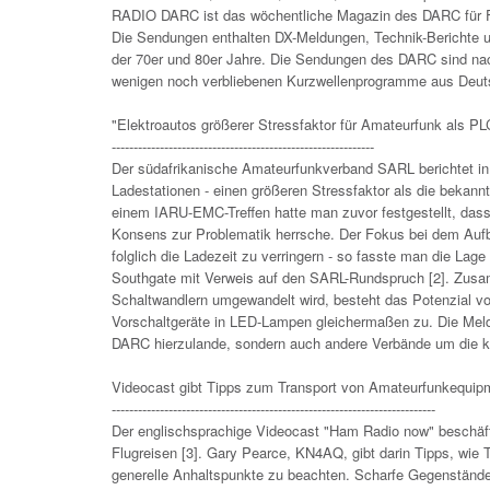
RADIO DARC ist das wöchentliche Magazin des DARC für Fu
Die Sendungen enthalten DX-Meldungen, Technik-Berichte
der 70er und 80er Jahre. Die Sendungen des DARC sind nac
wenigen noch verbliebenen Kurzwellenprogramme aus Deut
"Elektroautos größerer Stressfaktor für Amateurfunk als PL
------------------------------------------------------------
Der südafrikanische Amateurfunkverband SARL berichtet in
Ladestationen - einen größeren Stressfaktor als die bekann
einem IARU-EMC-Treffen hatte man zuvor festgestellt, da
Konsens zur Problematik herrsche. Der Fokus bei dem Aufba
folglich die Ladezeit zu verringern - so fasste man die La
Southgate mit Verweis auf den SARL-Rundspruch [2]. Zusa
Schaltwandlern umgewandelt wird, besteht das Potenzial von
Vorschaltgeräte in LED-Lampen gleichermaßen zu. Die Meld
DARC hierzulande, sondern auch andere Verbände um die 
Videocast gibt Tipps zum Transport von Amateurfunkequipm
--------------------------------------------------------------------------
Der englischsprachige Videocast "Ham Radio now" beschäft
Flugreisen [3]. Gary Pearce, KN4AQ, gibt darin Tipps, wie
generelle Anhaltspunkte zu beachten. Scharfe Gegenständ