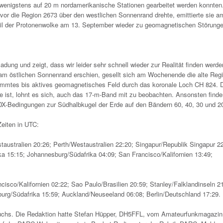
wenigstens auf 20 m nordamerikanische Stationen gearbeitet werden konnten
or die Region 2673 über den westlichen Sonnenrand drehte, emittierte sie a
il der Protonenwolke am 13. September wieder zu geomagnetischen Störunge
adung und zeigt, dass wir leider sehr schnell wieder zur Realität finden werde
 am östlichen Sonnenrand erschien, gesellt sich am Wochenende die alte Reg
timmtes bis aktives geomagnetisches Feld durch das koronale Loch CH 824. 
ist, lohnt es sich, auch das 17-m-Band mit zu beobachten. Ansonsten finde
DX-Bedingungen zur Südhalbkugel der Erde auf den Bändern 60, 40, 30 und 2
Zeiten in UTC:
ustralien 20:26; Perth/Westaustralien 22:20; Singapur/Republik Singapur 22
a 15:15; Johannesburg/Südafrika 04:09; San Francisco/Kalifornien 13:49;
co/Kalifornien 02:22; Sao Paulo/Brasilien 20:59; Stanley/Falklandinseln 21
urg/Südafrika 15:59; Auckland/Neuseeland 06:08; Berlin/Deutschland 17:29.
chs. Die Redaktion hatte Stefan Hüpper, DH5FFL, vom Amateurfunkmagazi