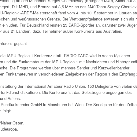
Foxoring an den Münchner Sergey Cherniavsky (Kategorie M40), Silber auf 
ergert, DJ1MHR, und Bronze auf 3,5 MHz an das M40-Team Sergey Cherniav
-Region-1-ARDF-Meisterschaft fand vom 4. bis 10. September in Litauen sta
schen und weißrussischen Grenze. Die Wettkampfgelände erwiesen sich als re
n einluden. Für Deutschland reisten 23 DARC-Sportler an, darunter zwei Jugen
r aus 21 Ländern, dazu Teilnehmer außer Konkurrenz aus Australien.
ferenz geplant
 die IARU-Region-1-Konferenz statt. RADIO DARC wird in sechs täglichen
en und die Funkamateure der IARU-Region 1 mit Nachrichten und Hintergrund
prache. Die Programme werden über mehrere Sender und Kurzwellenbänder
llen Funkamateuren in verschiedenen Zielgebieten der Region 1 den Empfang 
staltung der International Amateur Radio Union. 150 Delegierte von vielen d
unkdienst diskutieren. Die Konferenz ist das Selbstregulierungsorgan des
 und Asiens.
 Rundfunksender GmbH in Moosbrunn bei Wien. Der Sendeplan für den Zeitr
 folgt:
/Naher Osten,
Südeuropa,