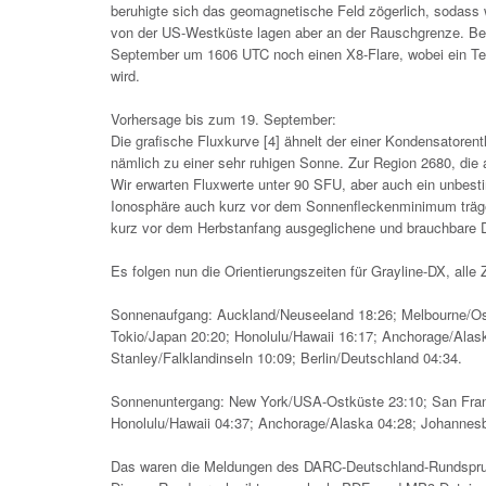
beruhigte sich das geomagnetische Feld zögerlich, sodass 
von der US-Westküste lagen aber an der Rauschgrenze. Bev
September um 1606 UTC noch einen X8-Flare, wobei ein Te
wird.
Vorhersage bis zum 19. September:
Die grafische Fluxkurve [4] ähnelt der einer Kondensatorentl
nämlich zu einer sehr ruhigen Sonne. Zur Region 2680, die
Wir erwarten Fluxwerte unter 90 SFU, aber auch ein unbes
Ionosphäre auch kurz vor dem Sonnenfleckenminimum träge 
kurz vor dem Herbstanfang ausgeglichene und brauchbare 
Es folgen nun die Orientierungszeiten für Grayline-DX, alle 
Sonnenaufgang: Auckland/Neuseeland 18:26; Melbourne/Osta
Tokio/Japan 20:20; Honolulu/Hawaii 16:17; Anchorage/Alask
Stanley/Falklandinseln 10:09; Berlin/Deutschland 04:34.
Sonnenuntergang: New York/USA-Ostküste 23:10; San Francis
Honolulu/Hawaii 04:37; Anchorage/Alaska 04:28; Johannesb
Das waren die Meldungen des DARC-Deutschland-Rundspru