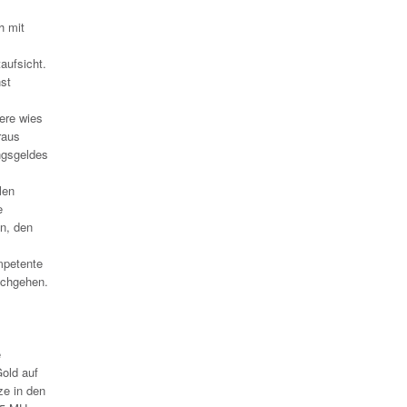
h mit
aufsicht.
st
ere wies
raus
ngsgeldes
len
e
n, den
mpetente
achgehen.
e
Gold auf
ze in den