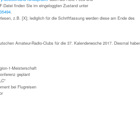
DF-Datei finden Sie im eingeloggten Zustand unter
c35494
.
lesen, z.B. [X]; lediglich für die Schriftfassung werden diese am Ende des
schen Amateur-Radio-Clubs für die 37. Kalenderwoche 2017. Diesmal haben
ion-1-Meisterschaft
nferenz geplant
PLC"
pment bei Flugreisen
or