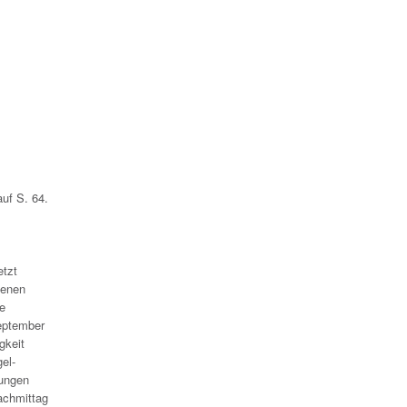
uf S. 64.
etzt
genen
ie
September
gkeit
el-
rungen
achmittag