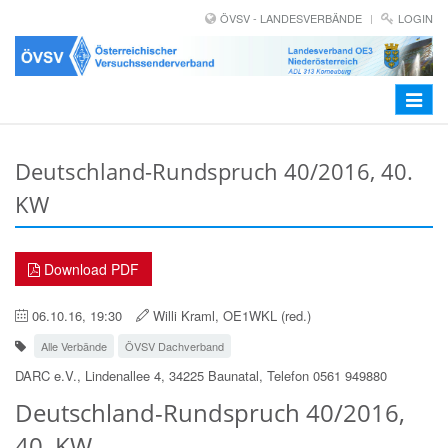
ÖVSV - LANDESVERBÄNDE
LOGIN
Toggle
navigat
Deutschland-Rundspruch 40/2016, 40.
KW
Download PDF
06.10.16, 19:30
Willi Kraml, OE1WKL (red.)
Alle Verbände
ÖVSV Dachverband
DARC e.V., Lindenallee 4, 34225 Baunatal, Telefon 0561 949880
Deutschland-Rundspruch 40/2016,
40. KW