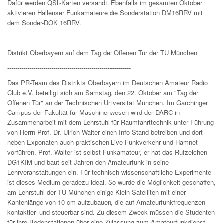
Dafür werden QSL-Karten versandt. Ebenfalls im gesamten Oktober
aktivieren Hallenser Funkamateure die Sonderstation DM16RRV mit
dem Sonder-DOK 16RRV.
Distrikt Oberbayern auf dem Tag der Offenen Tür der TU München
--------------------------------------------------------------
Das PR-Team des Distrikts Oberbayern im Deutschen Amateur Radio
Club e.V. beteiligt sich am Samstag, den 22. Oktober am "Tag der
Offenen Tür" an der Technischen Universität München. Im Garchinger
Campus der Fakultät für Maschinenwesen wird der DARC in
Zusammenarbeit mit dem Lehrstuhl für Raumfahrttechnik unter Führung
von Herrn Prof. Dr. Ulrich Walter einen Info-Stand betreiben und dort
neben Exponaten auch praktischen Live-Funkverkehr und Hamnet
vorführen. Prof. Walter ist selbst Funkamateur, er hat das Rufzeichen
DG1KIM und baut seit Jahren den Amateurfunk in seine
Lehrveranstaltungen ein. Für technisch-wissenschaftliche Experimente
ist dieses Medium geradezu ideal. So wurde die Möglichkeit geschaffen,
am Lehrstuhl der TU München einige Klein-Satelliten mit einer
Kantenlänge von 10 cm aufzubauen, die auf Amateurfunkfrequenzen
kontaktier- und steuerbar sind. Zu diesem Zweck müssen die Studenten
für ihre Bodenstationen über eine Zulassung zum Amateurfunkdienst