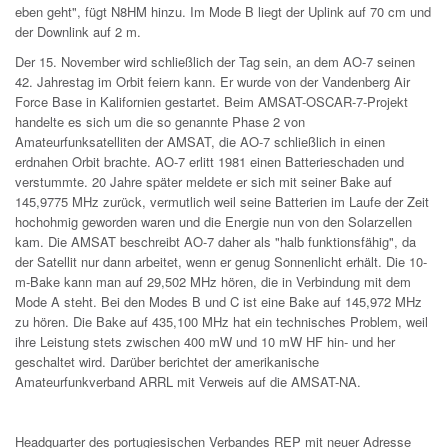
eben geht", fügt N8HM hinzu. Im Mode B liegt der Uplink auf 70 cm und
der Downlink auf 2 m.
Der 15. November wird schließlich der Tag sein, an dem AO-7 seinen
42. Jahrestag im Orbit feiern kann. Er wurde von der Vandenberg Air
Force Base in Kalifornien gestartet. Beim AMSAT-OSCAR-7-Projekt
handelte es sich um die so genannte Phase 2 von
Amateurfunksatelliten der AMSAT, die AO-7 schließlich in einen
erdnahen Orbit brachte. AO-7 erlitt 1981 einen Batterieschaden und
verstummte. 20 Jahre später meldete er sich mit seiner Bake auf
145,9775 MHz zurück, vermutlich weil seine Batterien im Laufe der Zeit
hochohmig geworden waren und die Energie nun von den Solarzellen
kam. Die AMSAT beschreibt AO-7 daher als "halb funktionsfähig", da
der Satellit nur dann arbeitet, wenn er genug Sonnenlicht erhält. Die 10-
m-Bake kann man auf 29,502 MHz hören, die in Verbindung mit dem
Mode A steht. Bei den Modes B und C ist eine Bake auf 145,972 MHz
zu hören. Die Bake auf 435,100 MHz hat ein technisches Problem, weil
ihre Leistung stets zwischen 400 mW und 10 mW HF hin- und her
geschaltet wird. Darüber berichtet der amerikanische
Amateurfunkverband ARRL mit Verweis auf die AMSAT-NA.
Headquarter des portugiesischen Verbandes REP mit neuer Adresse