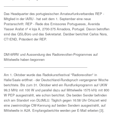
---------------------------------------------------------------
Das Headquarter des portugiesischen Amateurfunkverbandes REP -
Mitglied in der IARU - hat seit dem 1. September eine neue
Postanschrift: REP - Rede dos Emissores Portugueses, Avenida
Yasser Arafat nº 4 loja A, 2700-375 Amadora, Portugal. Davon betroffen
sind das QSL-Büro und das Sekretariat. Darüber berichtet Carlos Nora,
CT1END, Präsident der REP.
DM16RRV und Aussendung des Radiorevolten-Programmes auf
Mittelwelle haben begonnen
----------------------------------------------------------------------------------
Am 1. Oktober wurde das Radiokunstfestival "Radiorevolten" in
Halle/Saale eröffnet - der Deutschland-Rundspruch vergangener Woche
berichtete. Bis zum 31. Oktober wird ein Rundfunkprogramm auf UKW
99,3 MHz mit 100 W und parallel dazu auf Mittelwelle 1575 kHz mit 800
W PEP ausgestrahlt, wie schon berichtet. Die beiden Sender befinden
sich am Standort von DL0MLU. Täglich gegen 16:58 Uhr Ortszeit wird
eine zweiminütige CW-Kennung auf beiden Sendern ausgestrahlt, auf
Mittelwelle in A2A. Empfangsberichte werden per E-Mail erbeten [3].