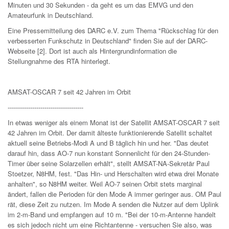
Minuten und 30 Sekunden - da geht es um das EMVG und den
Amateurfunk in Deutschland.
Eine Pressemitteilung des DARC e.V. zum Thema "Rückschlag für den
verbesserten Funkschutz in Deutschland" finden Sie auf der DARC-
Webseite [2]. Dort ist auch als Hintergrundinformation die
Stellungnahme des RTA hinterlegt.
AMSAT-OSCAR 7 seit 42 Jahren im Orbit
-------------------------------------
In etwas weniger als einem Monat ist der Satellit AMSAT-OSCAR 7 seit
42 Jahren im Orbit. Der damit älteste funktionierende Satellit schaltet
aktuell seine Betriebs-Modi A und B täglich hin und her. "Das deutet
darauf hin, dass AO-7 nun konstant Sonnenlicht für den 24-Stunden-
Timer über seine Solarzellen erhält", stellt AMSAT-NA-Sekretär Paul
Stoetzer, N8HM, fest. "Das Hin- und Herschalten wird etwa drei Monate
anhalten", so N8HM weiter. Weil AO-7 seinen Orbit stets marginal
ändert, fallen die Perioden für den Mode A immer geringer aus. OM Paul
rät, diese Zeit zu nutzen. Im Mode A senden die Nutzer auf dem Uplink
im 2-m-Band und empfangen auf 10 m. "Bei der 10-m-Antenne handelt
es sich jedoch nicht um eine Richtantenne - versuchen Sie also, was