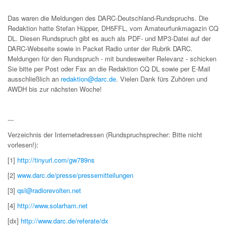
Das waren die Meldungen des DARC-Deutschland-Rundspruchs. Die
Redaktion hatte Stefan Hüpper, DH5FFL, vom Amateurfunkmagazin CQ
DL. Diesen Rundspruch gibt es auch als PDF- und MP3-Datei auf der
DARC-Webseite sowie in Packet Radio unter der Rubrik DARC.
Meldungen für den Rundspruch - mit bundesweiter Relevanz - schicken
Sie bitte per Post oder Fax an die Redaktion CQ DL sowie per E-Mail
ausschließlich an
redaktion@darc.de
. Vielen Dank fürs Zuhören und
AWDH bis zur nächsten Woche!
---
Verzeichnis der Internetadressen (Rundspruchsprecher: Bitte nicht
vorlesen!):
[1]
http://tinyurl.com/gw789ns
[2]
www.darc.de/presse/pressemitteilungen
[3]
qsl@radiorevolten.net
[4]
http://www.solarham.net
[dx]
http://www.darc.de/referate/dx