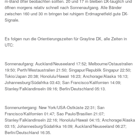
m-Band öfter beobachten sollten. 20 und 17 m bleiben DX-tauglich und
öffnen morgens relativ schnell nach Sonnenaufgang. Alle Bänder
zwischen 160 und 30 m bringen bei ruhigem Erdmagnetfeld gute DX-
Signale.
Es folgen nun die Orientierungszeiten für Grayline DX, alle Zeiten in
UTC:
Sonnenaufgang: Auckland/Neuseeland 17:52; Melbourne/Ostaustralien
19:50; Perth/Westaustralien 21:50; Singapur/Republik Singapur 22:50;
Tokio/Japan 20:38; Honolulu/Hawaii 16:23; Anchorage/Alaska 16:13;
Johannesburg/Südafrika 03:43; San Francisco/Kalifornien 14:09;
Stanley/Falklandinseln 09:16; Berlin/Deutschland 05:13.
Sonnenuntergang: New York/USA-Ostküste 22:31; San
Francisco/Kalifornien 01:47; Sao Paulo/Brasilien 21:07;
Stanley/Falklandinseln 22:16; Honolulu/Hawaii 04:15; Anchorage/Alaska
03:15; Johannesburg/Südafrika 16:09; Auckland/Neuseeland 06:27;
Berlin/Deutschland 16:35.