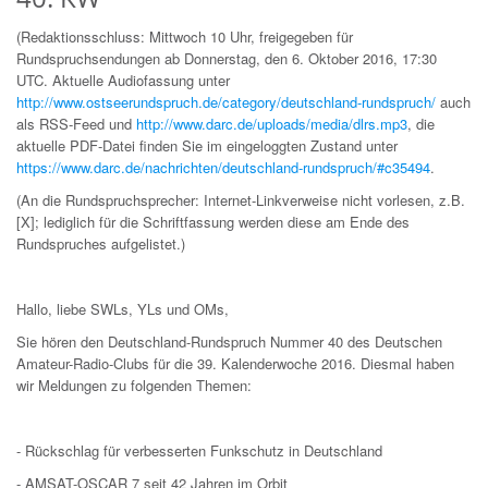
(Redaktionsschluss: Mittwoch 10 Uhr, freigegeben für
Rundspruchsendungen ab Donnerstag, den 6. Oktober 2016, 17:30
UTC. Aktuelle Audiofassung unter
http://www.ostseerundspruch.de/category/deutschland-rundspruch/
auch
als RSS-Feed und
http://www.darc.de/uploads/media/dlrs.mp3
, die
aktuelle PDF-Datei finden Sie im eingeloggten Zustand unter
https://www.darc.de/nachrichten/deutschland-rundspruch/#c35494
.
(An die Rundspruchsprecher: Internet-Linkverweise nicht vorlesen, z.B.
[X]; lediglich für die Schriftfassung werden diese am Ende des
Rundspruches aufgelistet.)
Hallo, liebe SWLs, YLs und OMs,
Sie hören den Deutschland-Rundspruch Nummer 40 des Deutschen
Amateur-Radio-Clubs für die 39. Kalenderwoche 2016. Diesmal haben
wir Meldungen zu folgenden Themen:
- Rückschlag für verbesserten Funkschutz in Deutschland
- AMSAT-OSCAR 7 seit 42 Jahren im Orbit