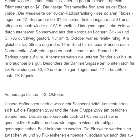
Sonne wieder einmal fleckenlos, aber es gab an diesem Tag eine
Filamenteruption [4]. Die riesige Plasmawolke flog aber an der Erde
vorbei. Die Messwerte der 10-cm-Radiostrahlung - des solaren Fluxes -
lagen am 27. September bei 87 Einheiten, fielen langsam auf 81 und
stiegen danach wieder auf 93 Einheiten. Das geomagnetische Feld war
durch intensiven Sonnenwind aus den koronalen Löchern CH764 und
CH765 durchweg gestört. Nur am 3. Oktober war es relativ ruhig. Am
gleichen Tag öffnete sogar das 15-m-Band für ein paar Stunden nach
Nordamerika. Außerdem gab es noch einmal kurze Sporadic-E-
Bedingungen auf 6 m. Ansonsten waren die unteren Bänder 160 bis 30
m brauchbar bis gut. Besonders die Dämmerungszeiten lohnten sich für
DX-Verbindungen. 30, 20 und an einigen Tagen auch 17 m brachten
laute DX-Signale.
Vorhersage bis zum 12. Oktober:
Unsere Hoffnungen nach etwas mehr Sonnenaktivität konzentrierten
sich auf die Regionen 2598 und die neue Gruppe 2599 am östlichen
Sonnenrand. Das zentrale koronale Loch CH765 verlässt seine
geoeffektive Position, sodass wir langsam wieder ein ruhiges
geomagnetisches Feld bekommen werden. Die Fluxwerte werden sich
zwischen 90 und 98 Fluxeinheiten einpendeln, sodass wir auch das 15-