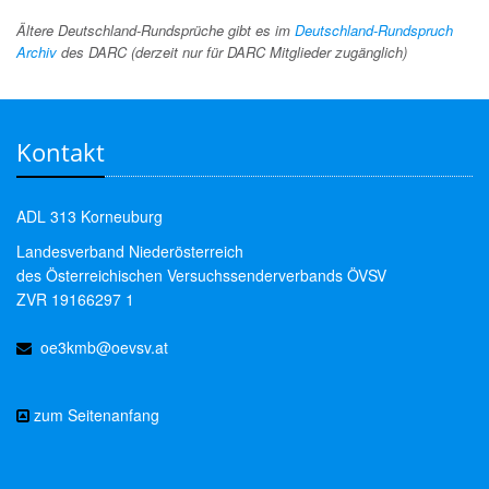
Ältere Deutschland-Rundsprüche gibt es im
Deutschland-Rundspruch
Archiv
des DARC (derzeit nur für DARC Mitglieder zugänglich)
Kontakt
ADL 313 Korneuburg
Landesverband Niederösterreich
des Österreichischen Versuchssenderverbands ÖVSV
ZVR 19166297 1
oe3kmb@oevsv.at
zum Seitenanfang