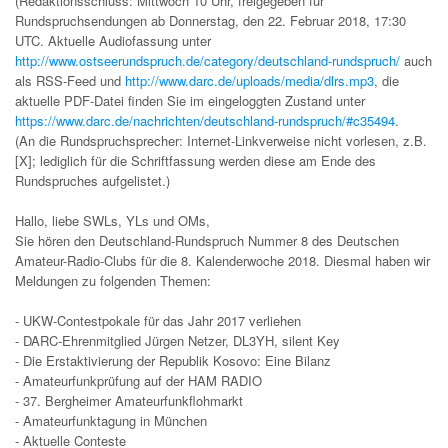
(Redaktionsschluss: Mittwoch 10 Uhr, freigegeben für
Rundspruchsendungen ab Donnerstag, den 22. Februar 2018, 17:30
UTC. Aktuelle Audiofassung unter
http://www.ostseerundspruch.de/category/deutschland-rundspruch/
auch
als RSS-Feed und
http://www.darc.de/uploads/media/dlrs.mp3
, die
aktuelle PDF-Datei finden Sie im eingeloggten Zustand unter
https://www.darc.de/nachrichten/deutschland-rundspruch/#c35494
.
(An die Rundspruchsprecher: Internet-Linkverweise nicht vorlesen, z.B.
[X]; lediglich für die Schriftfassung werden diese am Ende des
Rundspruches aufgelistet.)
Hallo, liebe SWLs, YLs und OMs,
Sie hören den Deutschland-Rundspruch Nummer 8 des Deutschen
Amateur-Radio-Clubs für die 8. Kalenderwoche 2018. Diesmal haben wir
Meldungen zu folgenden Themen:
- UKW-Contestpokale für das Jahr 2017 verliehen
- DARC-Ehrenmitglied Jürgen Netzer, DL3YH, silent Key
- Die Erstaktivierung der Republik Kosovo: Eine Bilanz
- Amateurfunkprüfung auf der HAM RADIO
- 37. Bergheimer Amateurfunkflohmarkt
- Amateurfunktagung in München
- Aktuelle Conteste