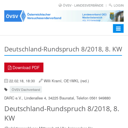
ÖVSV - LANDESVERBÄNDE
LOGIN
Toggle
navigat
Deutschland-Rundspruch 8/2018, 8. KW
Download PDF
22.02.18, 18:30
Willi Kraml, OE1WKL (red.)
ÖVSV Dachverband
DARC e.V., Lindenallee 4, 34225 Baunatal, Telefon 0561 949880
Deutschland-Rundspruch 8/2018, 8.
KW