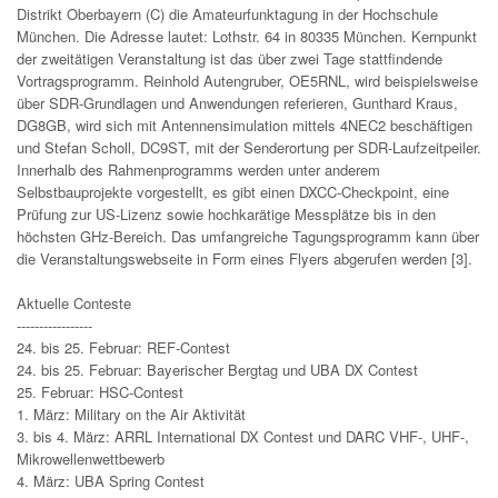
Distrikt Oberbayern (C) die Amateurfunktagung in der Hochschule
München. Die Adresse lautet: Lothstr. 64 in 80335 München. Kernpunkt
der zweitätigen Veranstaltung ist das über zwei Tage stattfindende
Vortragsprogramm. Reinhold Autengruber, OE5RNL, wird beispielsweise
über SDR-Grundlagen und Anwendungen referieren, Gunthard Kraus,
DG8GB, wird sich mit Antennensimulation mittels 4NEC2 beschäftigen
und Stefan Scholl, DC9ST, mit der Senderortung per SDR-Laufzeitpeiler.
Innerhalb des Rahmenprogramms werden unter anderem
Selbstbauprojekte vorgestellt, es gibt einen DXCC-Checkpoint, eine
Prüfung zur US-Lizenz sowie hochkarätige Messplätze bis in den
höchsten GHz-Bereich. Das umfangreiche Tagungsprogramm kann über
die Veranstaltungswebseite in Form eines Flyers abgerufen werden [3].
Aktuelle Conteste
-----------------
24. bis 25. Februar: REF-Contest
24. bis 25. Februar: Bayerischer Bergtag und UBA DX Contest
25. Februar: HSC-Contest
1. März: Military on the Air Aktivität
3. bis 4. März: ARRL International DX Contest und DARC VHF-, UHF-,
Mikrowellenwettbewerb
4. März: UBA Spring Contest