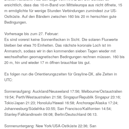
ersichtlich, dass das 10-m-Band von Mitteleuropa aus nicht öffnete, 15
m ermöglichte für wenige Stunden Verbindungen zumindest zur US-
Ostküste. Auf den Bändern zwischen 160 bis 20 m herrschten gute
Bedingungen.
Vorhersage bis zum 27. Februar:
Es sind vorerst keine Sonnenflecken in Sicht. Die solaren Fluxwerte
bleiben bei etwa 70 Einheiten. Das nächste koronale Loch ist im
Anmarsch, sodass wir in den kommenden sieben Tagen wieder mit
wechselhaften geomagnetischen Bedingungen rechnen müssen. 160 bis
20 m, hin und wieder 17 m öffnen brauchbar bis gut.
Es folgen nun die Orientierungszeiten für Grayline-DX, alle Zeiten in
UTC:
Sonnenaufgang: Auckland/Neuseeland 17:56; Melbourne/Ostaustralien
19:54; Perth/Westaustralien 21:58; Singapur/Republik Singapur 23:16;
Tokio/Japan 21:23; Honolulu/Hawaii 16:58; Anchorage/Alaska 17:24;
Johannesburg/Südafrika 03:55; San Francisco/Kalifornien 14:54;
Stanley/Falklandinseln 09:08; Berlin/Deutschland 06:13.
Sonnenuntergang: New York/USA-Ostküste 22:36; San