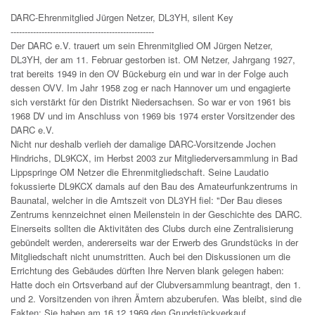
DARC-Ehrenmitglied Jürgen Netzer, DL3YH, silent Key
---------------------------------------------------
Der DARC e.V. trauert um sein Ehrenmitglied OM Jürgen Netzer,
DL3YH, der am 11. Februar gestorben ist. OM Netzer, Jahrgang 1927,
trat bereits 1949 in den OV Bückeburg ein und war in der Folge auch
dessen OVV. Im Jahr 1958 zog er nach Hannover um und engagierte
sich verstärkt für den Distrikt Niedersachsen. So war er von 1961 bis
1968 DV und im Anschluss von 1969 bis 1974 erster Vorsitzender des
DARC e.V.
Nicht nur deshalb verlieh der damalige DARC-Vorsitzende Jochen
Hindrichs, DL9KCX, im Herbst 2003 zur Mitgliederversammlung in Bad
Lippspringe OM Netzer die Ehrenmitgliedschaft. Seine Laudatio
fokussierte DL9KCX damals auf den Bau des Amateurfunkzentrums in
Baunatal, welcher in die Amtszeit von DL3YH fiel: "Der Bau dieses
Zentrums kennzeichnet einen Meilenstein in der Geschichte des DARC.
Einerseits sollten die Aktivitäten des Clubs durch eine Zentralisierung
gebündelt werden, andererseits war der Erwerb des Grundstücks in der
Mitgliedschaft nicht unumstritten. Auch bei den Diskussionen um die
Errichtung des Gebäudes dürften Ihre Nerven blank gelegen haben:
Hatte doch ein Ortsverband auf der Clubversammlung beantragt, den 1.
und 2. Vorsitzenden von ihren Ämtern abzuberufen. Was bleibt, sind die
Fakten: Sie haben am 16.12.1969 den Grundstückverkauf