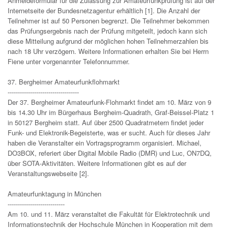
Anmeldeformular für die Zulassung zur Amateurfunkprüfung ist auf der
Internetseite der Bundesnetzagentur erhältlich [1]. Die Anzahl der
Teilnehmer ist auf 50 Personen begrenzt. Die Teilnehmer bekommen
das Prüfungsergebnis nach der Prüfung mitgeteilt, jedoch kann sich
diese Mitteilung aufgrund der möglichen hohen Teilnehmerzahlen bis
nach 18 Uhr verzögern. Weitere Informationen erhalten Sie bei Herrn
Fiene unter vorgenannter Telefonnummer.
37. Bergheimer Amateurfunkflohmarkt
-----------------------------------
Der 37. Bergheimer Amateurfunk-Flohmarkt findet am 10. März von 9
bis 14.30 Uhr im Bürgerhaus Bergheim-Quadrath, Graf-Beissel-Platz 1
in 50127 Bergheim statt. Auf über 2500 Quadratmetern findet jeder
Funk- und Elektronik-Begeisterte, was er sucht. Auch für dieses Jahr
haben die Veranstalter ein Vortragsprogramm organisiert. Michael,
DO3BOX, referiert über Digital Mobile Radio (DMR) und Luc, ON7DQ,
über SOTA-Aktivitäten. Weitere Informationen gibt es auf der
Veranstaltungswebseite [2].
Amateurfunktagung in München
----------------------------
Am 10. und 11. März veranstaltet die Fakultät für Elektrotechnik und
Informationstechnik der Hochschule München in Kooperation mit dem