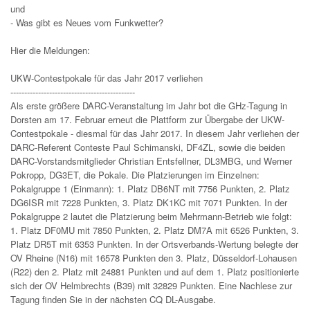
und
- Was gibt es Neues vom Funkwetter?
Hier die Meldungen:
UKW-Contestpokale für das Jahr 2017 verliehen
---------------------------------------------
Als erste größere DARC-Veranstaltung im Jahr bot die GHz-Tagung in
Dorsten am 17. Februar erneut die Plattform zur Übergabe der UKW-
Contestpokale - diesmal für das Jahr 2017. In diesem Jahr verliehen der
DARC-Referent Conteste Paul Schimanski, DF4ZL, sowie die beiden
DARC-Vorstandsmitglieder Christian Entsfellner, DL3MBG, und Werner
Pokropp, DG3ET, die Pokale. Die Platzierungen im Einzelnen:
Pokalgruppe 1 (Einmann): 1. Platz DB6NT mit 7756 Punkten, 2. Platz
DG6ISR mit 7228 Punkten, 3. Platz DK1KC mit 7071 Punkten. In der
Pokalgruppe 2 lautet die Platzierung beim Mehrmann-Betrieb wie folgt:
1. Platz DF0MU mit 7850 Punkten, 2. Platz DM7A mit 6526 Punkten, 3.
Platz DR5T mit 6353 Punkten. In der Ortsverbands-Wertung belegte der
OV Rheine (N16) mit 16578 Punkten den 3. Platz, Düsseldorf-Lohausen
(R22) den 2. Platz mit 24881 Punkten und auf dem 1. Platz positionierte
sich der OV Helmbrechts (B39) mit 32829 Punkten. Eine Nachlese zur
Tagung finden Sie in der nächsten CQ DL-Ausgabe.