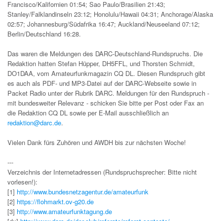
Francisco/Kalifornien 01:54; Sao Paulo/Brasilien 21:43;
Stanley/Falklandinseln 23:12; Honolulu/Hawaii 04:31; Anchorage/Alaska
02:57; Johannesburg/Südafrika 16:47; Auckland/Neuseeland 07:12;
Berlin/Deutschland 16:28.
Das waren die Meldungen des DARC-Deutschland-Rundspruchs. Die
Redaktion hatten Stefan Hüpper, DH5FFL, und Thorsten Schmidt,
DO1DAA, vom Amateurfunkmagazin CQ DL. Diesen Rundspruch gibt
es auch als PDF- und MP3-Datei auf der DARC-Webseite sowie in
Packet Radio unter der Rubrik DARC. Meldungen für den Rundspruch -
mit bundesweiter Relevanz - schicken Sie bitte per Post oder Fax an
die Redaktion CQ DL sowie per E-Mail ausschließlich an
redaktion@darc.de
.
Vielen Dank fürs Zuhören und AWDH bis zur nächsten Woche!
---
Verzeichnis der Internetadressen (Rundspruchsprecher: Bitte nicht
vorlesen!):
[1]
http://www.bundesnetzagentur.de/amateurfunk
[2]
https://flohmarkt.ov-g20.de
[3]
http://www.amateurfunktagung.de