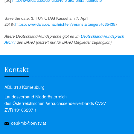
[dx]
http://www.darc.de/der-club/referate/referat-conteste/
Save the date: 3. FUNK.TAG Kassel am 7. April
2018<
https://www.darc.de/nachrichten/veranstaltungen/#c35435
>
Ältere Deutschland-Rundsprüche gibt es im
Deutschland-Rundspruch
Archiv
des DARC (derzeit nur für DARC Mitglieder zugänglich)
Kontakt
ADL 313 Korneuburg
Landesverband Niederösterreich
des Österreichischen Versuchssenderverbands ÖVSV
ZVR 19166297 1
oe3kmb@oevsv.at