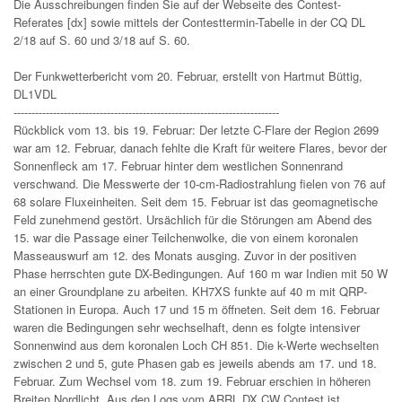
Die Ausschreibungen finden Sie auf der Webseite des Contest-
Referates [dx] sowie mittels der Contesttermin-Tabelle in der CQ DL
2/18 auf S. 60 und 3/18 auf S. 60.
Der Funkwetterbericht vom 20. Februar, erstellt von Hartmut Büttig,
DL1VDL
--------------------------------------------------------------------------
Rückblick vom 13. bis 19. Februar: Der letzte C-Flare der Region 2699
war am 12. Februar, danach fehlte die Kraft für weitere Flares, bevor der
Sonnenfleck am 17. Februar hinter dem westlichen Sonnenrand
verschwand. Die Messwerte der 10-cm-Radiostrahlung fielen von 76 auf
68 solare Fluxeinheiten. Seit dem 15. Februar ist das geomagnetische
Feld zunehmend gestört. Ursächlich für die Störungen am Abend des
15. war die Passage einer Teilchenwolke, die von einem koronalen
Masseauswurf am 12. des Monats ausging. Zuvor in der positiven
Phase herrschten gute DX-Bedingungen. Auf 160 m war Indien mit 50 W
an einer Groundplane zu arbeiten. KH7XS funkte auf 40 m mit QRP-
Stationen in Europa. Auch 17 und 15 m öffneten. Seit dem 16. Februar
waren die Bedingungen sehr wechselhaft, denn es folgte intensiver
Sonnenwind aus dem koronalen Loch CH 851. Die k-Werte wechselten
zwischen 2 und 5, gute Phasen gab es jeweils abends am 17. und 18.
Februar. Zum Wechsel vom 18. zum 19. Februar erschien in höheren
Breiten Nordlicht. Aus den Logs vom ARRL DX CW Contest ist