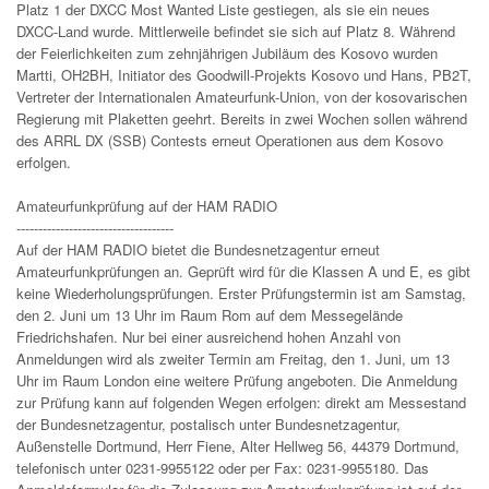
Platz 1 der DXCC Most Wanted Liste gestiegen, als sie ein neues
DXCC-Land wurde. Mittlerweile befindet sie sich auf Platz 8. Während
der Feierlichkeiten zum zehnjährigen Jubiläum des Kosovo wurden
Martti, OH2BH, Initiator des Goodwill-Projekts Kosovo und Hans, PB2T,
Vertreter der Internationalen Amateurfunk-Union, von der kosovarischen
Regierung mit Plaketten geehrt. Bereits in zwei Wochen sollen während
des ARRL DX (SSB) Contests erneut Operationen aus dem Kosovo
erfolgen.
Amateurfunkprüfung auf der HAM RADIO
------------------------------------
Auf der HAM RADIO bietet die Bundesnetzagentur erneut
Amateurfunkprüfungen an. Geprüft wird für die Klassen A und E, es gibt
keine Wiederholungsprüfungen. Erster Prüfungstermin ist am Samstag,
den 2. Juni um 13 Uhr im Raum Rom auf dem Messegelände
Friedrichshafen. Nur bei einer ausreichend hohen Anzahl von
Anmeldungen wird als zweiter Termin am Freitag, den 1. Juni, um 13
Uhr im Raum London eine weitere Prüfung angeboten. Die Anmeldung
zur Prüfung kann auf folgenden Wegen erfolgen: direkt am Messestand
der Bundesnetzagentur, postalisch unter Bundesnetzagentur,
Außenstelle Dortmund, Herr Fiene, Alter Hellweg 56, 44379 Dortmund,
telefonisch unter 0231-9955122 oder per Fax: 0231-9955180. Das