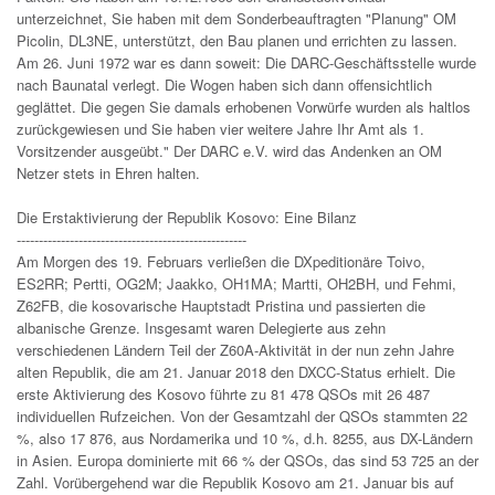
unterzeichnet, Sie haben mit dem Sonderbeauftragten "Planung" OM
Picolin, DL3NE, unterstützt, den Bau planen und errichten zu lassen.
Am 26. Juni 1972 war es dann soweit: Die DARC-Geschäftsstelle wurde
nach Baunatal verlegt. Die Wogen haben sich dann offensichtlich
geglättet. Die gegen Sie damals erhobenen Vorwürfe wurden als haltlos
zurückgewiesen und Sie haben vier weitere Jahre Ihr Amt als 1.
Vorsitzender ausgeübt." Der DARC e.V. wird das Andenken an OM
Netzer stets in Ehren halten.
Die Erstaktivierung der Republik Kosovo: Eine Bilanz
----------------------------------------------------
Am Morgen des 19. Februars verließen die DXpeditionäre Toivo,
ES2RR; Pertti, OG2M; Jaakko, OH1MA; Martti, OH2BH, und Fehmi,
Z62FB, die kosovarische Hauptstadt Pristina und passierten die
albanische Grenze. Insgesamt waren Delegierte aus zehn
verschiedenen Ländern Teil der Z60A-Aktivität in der nun zehn Jahre
alten Republik, die am 21. Januar 2018 den DXCC-Status erhielt. Die
erste Aktivierung des Kosovo führte zu 81 478 QSOs mit 26 487
individuellen Rufzeichen. Von der Gesamtzahl der QSOs stammten 22
%, also 17 876, aus Nordamerika und 10 %, d.h. 8255, aus DX-Ländern
in Asien. Europa dominierte mit 66 % der QSOs, das sind 53 725 an der
Zahl. Vorübergehend war die Republik Kosovo am 21. Januar bis auf