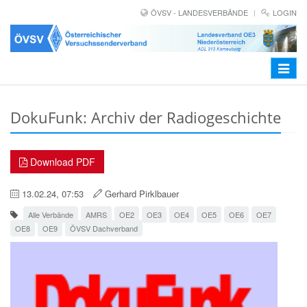
ÖVSV - LANDESVERBÄNDE
LOGIN
Toggle
navigat
DokuFunk: Archiv der Radiogeschichte
Download PDF
13.02.24, 07:53
Gerhard Pirklbauer
Alle Verbände
AMRS
OE2
OE3
OE4
OE5
OE6
OE7
OE8
OE9
ÖVSV Dachverband