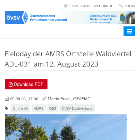
ÖVSV - LANDESVERBÄNDE
LOGIN
Toggle
navigat
Fieldday der AMRS Ortstelle Waldviertel
ADL-031 am 12. August 2023
Download PDF
29.08.23, 17:00
Martin Engel, OE3EMC
On the Air
AMRS
OE3
ÖVSV Dachverband