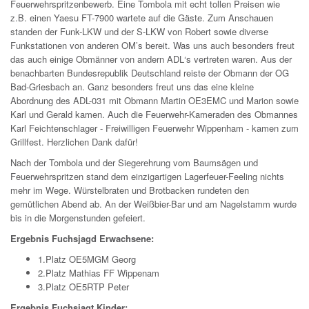
Feuerwehrspritzenbewerb. Eine Tombola mit echt tollen Preisen wie
z.B. einen Yaesu FT-7900 wartete auf die Gäste. Zum Anschauen
standen der Funk-LKW und der S-LKW von Robert sowie diverse
Funkstationen von anderen OM’s bereit. Was uns auch besonders freut
das auch einige Obmänner von andern ADL‘s vertreten waren. Aus der
benachbarten Bundesrepublik Deutschland reiste der Obmann der OG
Bad-Griesbach an. Ganz besonders freut uns das eine kleine
Abordnung des ADL-031 mit Obmann Martin OE3EMC und Marion sowie
Karl und Gerald kamen. Auch die Feuerwehr-Kameraden des Obmannes
Karl Feichtenschlager - Freiwilligen Feuerwehr Wippenham - kamen zum
Grillfest. Herzlichen Dank dafür!
Nach der Tombola und der Siegerehrung vom Baumsägen und
Feuerwehrspritzen stand dem einzigartigen Lagerfeuer-Feeling nichts
mehr im Wege. Würstelbraten und Brotbacken rundeten den
gemütlichen Abend ab. An der Weißbier-Bar und am Nagelstamm wurde
bis in die Morgenstunden gefeiert.
Ergebnis Fuchsjagd Erwachsene:
1.Platz OE5MGM Georg
2.Platz Mathias FF Wippenam
3.Platz OE5RTP Peter
Ergebnis Fuchsjagt Kinder: