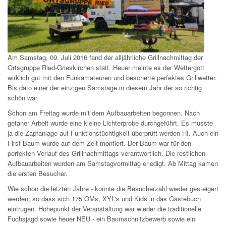
Am Samstag, 09. Juli 2016 fand der alljährliche Grillnachmittag der
Ortsgruppe Ried-Grieskirchen statt. Heuer meinte es der Wettergott
wirklich gut mit den Funkamateuren und bescherte perfektes Grillwetter.
Bis dato einer der einzigen Samstage in diesem Jahr der so richtig
schön war.
Schon am Freitag wurde mit dem Aufbauarbeiten begonnen. Nach
getaner Arbeit wurde eine kleine Lichterprobe durchgeführt. Es musste
ja die Zapfanlage auf Funktionstüchtigkeit überprüft werden HI. Auch ein
First-Baum wurde auf dem Zelt montiert. Der Baum war für den
perfekten Verlauf des Grillnachmittags verantwortlich. Die restlichen
Aufbauarbeiten wurden am Samstagvormittag erledigt. Ab Mittag kamen
die ersten Besucher.
Wie schon die letzten Jahre - konnte die Besucherzahl wieder gesteigert
werden, so dass sich 175 OMs, XYL's und Kids in das Gästebuch
eintrugen. Höhepunkt der Veranstaltung war wieder die traditionelle
Fuchsjagd sowie heuer NEU - ein Baumschnitzbewerb sowie ein