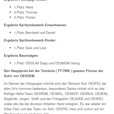
1.Platz Hana
2.Platz Thomas
3.Platz Florian
Ergebnis Spritzenbewerb Erwachsenen:
1.Platz Bernhard und Daniel
Ergebnis Spritzenbewerb Kinder:
1.Platz Sara und Lara
Ergebnis Baumsägen:
1.Platz OE5SJM Sepp und OE5MGM Georg
Den Hauptpreis bei der Tombola ( FT-7900 ) gewann Florian der
Sohn von OE5OEM.
Im Namen der Ortsgruppe möchte sich der Obmann Karl OE5FKL bei
allen für's kommen bedanken, besonderen Danke richtet sich an das
fleißige Helfer-Team OE5RDM, OE5BSL, OE5BSP, OE5RLN, OE5ENL,
Sieglinde, Jürgen, Steffi und den Fotografen OE3GKB und OE5KEL
sowie alle die bei diversen Arbeiten Hand anlegten. Es war wieder ein
tolles Fest und das Team um Karl, OE5FKL freut sich schon auf ein
Wiedersehen im nächsten Jahr.