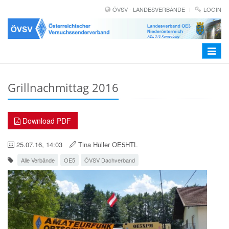
ÖVSV - LANDESVERBÄNDE
LOGIN
Toggle
navigat
Grillnachmittag 2016
Download PDF
25.07.16, 14:03
Tina Hüller OE5HTL
Alle Verbände
OE5
ÖVSV Dachverband