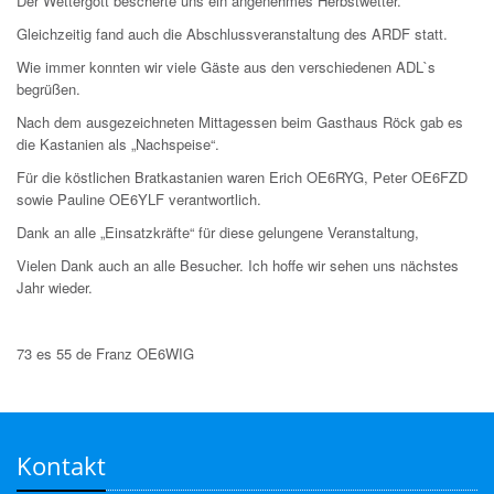
Der Wettergott bescherte uns ein angenehmes Herbstwetter.
Gleichzeitig fand auch die Abschlussveranstaltung des ARDF statt.
Wie immer konnten wir viele Gäste aus den verschiedenen ADL`s
begrüßen.
Nach dem ausgezeichneten Mittagessen beim Gasthaus Röck gab es
die Kastanien als „Nachspeise“.
Für die köstlichen Bratkastanien waren Erich OE6RYG, Peter OE6FZD
sowie Pauline OE6YLF verantwortlich.
Dank an alle „Einsatzkräfte“ für diese gelungene Veranstaltung,
Vielen Dank auch an alle Besucher. Ich hoffe wir sehen uns nächstes
Jahr wieder.
73 es 55 de Franz OE6WIG
Kontakt