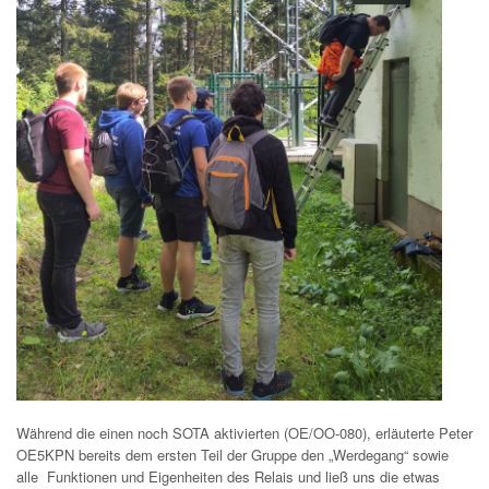
Während die einen noch SOTA aktivierten (OE/OO-080), erläuterte Peter
OE5KPN bereits dem ersten Teil der Gruppe den „Werdegang“ sowie
alle Funktionen und Eigenheiten des Relais und ließ uns die etwas