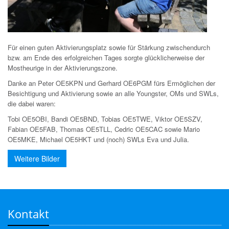
Für einen guten Aktivierungsplatz sowie für Stärkung zwischendurch
bzw. am Ende des erfolgreichen Tages sorgte glücklicherweise der
Mostheurige in der Aktivierungszone.
Danke an Peter OE5KPN und Gerhard OE6PGM fürs Ermöglichen der
Besichtigung und Aktivierung sowie an alle Youngster, OMs und SWLs,
die dabei waren:
Tobi OE5OBI, Bandi OE5BND, Tobias OE5TWE, Viktor OE5SZV,
Fabian OE5FAB, Thomas OE5TLL, Cedric OE5CAC sowie Mario
OE5MKE, Michael OE5HKT und (noch) SWLs Eva und Julia.
Weitere Bilder
Kontakt