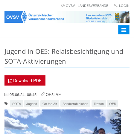
ÖVSV - LANDESVERBÄNDE
LOGIN
Toggle
navigat
Jugend in OE5: Relaisbesichtigung und
SOTA-Aktivierungen
Download PDF
05.06.24, 08:45
OE5LAE
SOTA
Jugend
On the Air
Sonderrufzeichen
Treffen
OE5