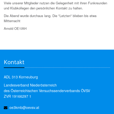
Viele unserer Mitglieder nutzen die Gelegenheit mit ihren Funkreunden
und Klubkollegen den persönlichen Kontakt zu halten.
Die Abend wurde durchaus lang. Die "Letzten" blieben bis etwa
Mitternacht
Arnold OE1IAH
Kontakt
ADL 313 Korneuburg
Landesverband Niederösterreich
des Österreichischen Versuchssenderverbands ÖVSV
ZVR 19166297 1
oe3kmb@oevsv.at