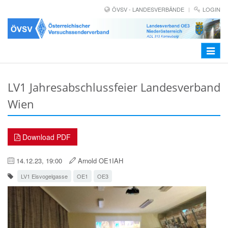
ÖVSV - LANDESVERBÄNDE
LOGIN
Toggle
navigat
LV1 Jahresabschlussfeier Landesverband
Wien
Download PDF
14.12.23, 19:00
Arnold OE1IAH
LV1 Eisvogelgasse
OE1
OE3