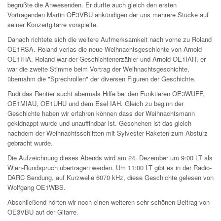
begrüßte die Anwesenden. Er durfte auch gleich den ersten
Vortragenden Martin OE3VBU ankündigen der uns mehrere Stücke auf
seiner Konzertgitarre vorspielte.
Danach richtete sich die weitere Aufmerksamkeit nach vorne zu Roland
OE1RSA. Roland verlas die neue Weihnachtsgeschichte von Arnold
OE1IHA. Roland war der Geschichtenerzähler und Arnold OE1IAH, er
war die zweite Stimme beim Vortrag der Weihnachtsgeschichte,
übernahm die "Sprechrollen" der diversen Figuren der Geschichte.
Rudi das Rentier sucht abermals Hilfe bei den Funktieren OE3WUFF,
OE1MIAU, OE1UHU und dem Esel IAH. Gleich zu beginn der
Geschichte haben wir erfahren können dass der Weihnachtsmann
gekidnappt wurde und unauffindbar ist. Geschehen ist das gleich
nachdem der Weihnachtsschlitten mit Sylvester-Raketen zum Absturz
gebracht wurde.
Die Aufzeichnung dieses Abends wird am 24. Dezember um 9:00 LT als
Wien-Rundspruch übertragen werden. Um 11:00 LT gibt es in der Radio-
DARC Sendung, auf Kurzwelle 6070 kHz, diese Geschichte gelesen von
Wolfgang OE1WBS.
Abschließend hörten wir noch einen weiteren sehr schönen Beitrag von
OE3VBU auf der Gitarre.