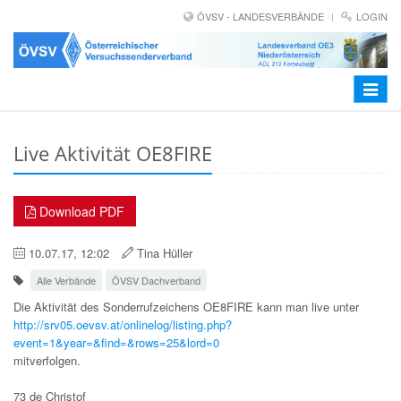
ÖVSV - LANDESVERBÄNDE
LOGIN
Toggle
navigat
Live Aktivität OE8FIRE
Download PDF
10.07.17, 12:02
Tina Hüller
Alle Verbände
ÖVSV Dachverband
Die Aktivität des Sonderrufzeichens OE8FIRE kann man live unter
http://srv05.oevsv.at/onlinelog/listing.php?
event=1&year=&find=&rows=25&lord=0
mitverfolgen.
73 de Christof