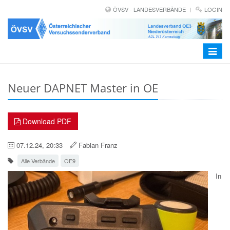
ÖVSV - LANDESVERBÄNDE
LOGIN
Toggle
navigat
Neuer DAPNET Master in OE
Download PDF
07.12.24, 20:33
Fabian Franz
Alle Verbände
OE9
In