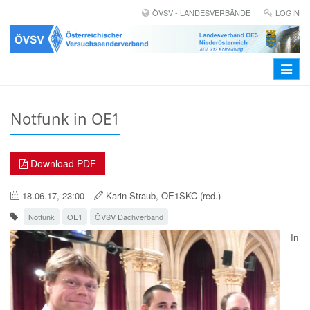
ÖVSV - LANDESVERBÄNDE
LOGIN
Toggle
navigat
Notfunk in OE1
Download PDF
18.06.17, 23:00
Karin Straub, OE1SKC (red.)
Notfunk
OE1
ÖVSV Dachverband
In