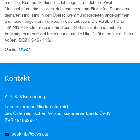
um Hilfe, Kommunikations-Einrichtungen zu errichten. Zwei
Mannschaften, die mit dem Hubschrauber vom Flughafen Ratmalana
gestartet sind, sind in den Überschwemmungsgebieten angekommen
und haben begonnen, Funktechnik aufzubauen. Die RSSL erklärte
145,050 MHz als Frequenz für diesen Notfalleinsatz und mehrere
Funkamateure beobachten sie rund um die Uhr. Darüber berichtet Peter
Voßen, DCØKK/4S7KKG.
Quelle:
DARC
Kontakt
ADL 313 Korneuburg
Landesverband Niederösterreich
des Österreichischen Versuchssenderverbands ÖVSV
ZVR 19166297 1
oe3kmb@oevsv.at