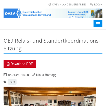
ÖVSV - LANDESVERBÄNDE
LOGIN
Toggle
navigat
OE9 Relais- und Standortkoordinations-
Sitzung
Download PDF
12.01.26, 18:30
Klaus Battlogg
OE9