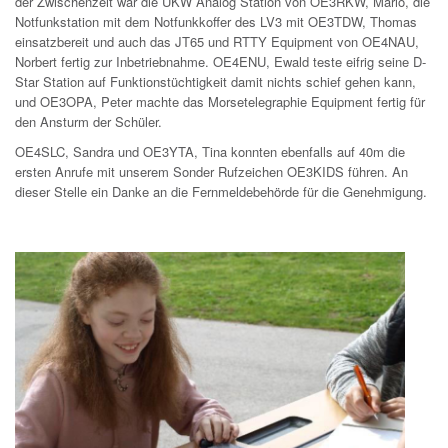
der Zwischenzeit war die UKW Analog Station von OE3RKW, Mario, die
Notfunkstation mit dem Notfunkkoffer des LV3 mit OE3TDW, Thomas
einsatzbereit und auch das JT65 und RTTY Equipment von OE4NAU,
Norbert fertig zur Inbetriebnahme. OE4ENU, Ewald teste eifrig seine D-
Star Station auf Funktionstüchtigkeit damit nichts schief gehen kann,
und OE3OPA, Peter machte das Morsetelegraphie Equipment fertig für
den Ansturm der Schüler.
OE4SLC, Sandra und OE3YTA, Tina konnten ebenfalls auf 40m die
ersten Anrufe mit unserem Sonder Rufzeichen OE3KIDS führen. An
dieser Stelle ein Danke an die Fernmeldebehörde für die Genehmigung.