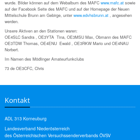
wurde. Bilder können auf dem Webalbum des MAFC
www.mafc.at
sowie
auf der Facebook Seite des MAFC und auf der Homepage der Neuen
Mittelschule Brunn am Gebirge, unter
www.edvhsbrunn.at
, angesehen
werden.
Unsere Aktiven an den Stationen waren:
OE4SLC Sandra , OE3YTA Tina, OE3MSU Max, Obmann des MAFC
OE3TDW Thomas, OE4ENU Ewald , OE3RKW Mario und OE4NAU
Norbert.
Im Namen des Mödlinger Amateurfunkclubs
73 de OE3CFC, Chris
Kontakt
ADL 313 Korneuburg
Landesverband Niederösterreich
des Österreichischen Versuchssenderverbands ÖVSV