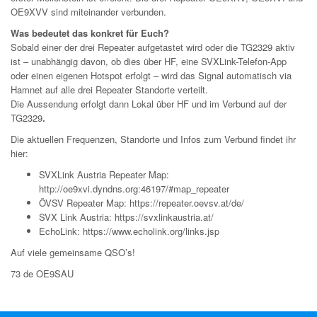
OE9XVV sind miteinander verbunden.
Was bedeutet das konkret für Euch?
Sobald einer der drei Repeater aufgetastet wird oder die TG2329 aktiv
ist – unabhängig davon, ob dies über HF, eine SVXLink-Telefon-App
oder einen eigenen Hotspot erfolgt – wird das Signal automatisch via
Hamnet auf alle drei Repeater Standorte verteilt.
Die Aussendung erfolgt dann Lokal über HF und im Verbund auf der
TG2329
.
Die aktuellen Frequenzen, Standorte und Infos zum Verbund findet ihr
hier:
SVXLink Austria Repeater Map:
http://oe9xvi.dyndns.org:46197/#map_repeater
ÖVSV Repeater Map:
https://repeater.oevsv.at/de/
SVX Link Austria:
https://svxlinkaustria.at/
EchoLink:
https://www.echolink.org/links.jsp
Auf viele gemeinsame QSO’s!
73 de OE9SAU