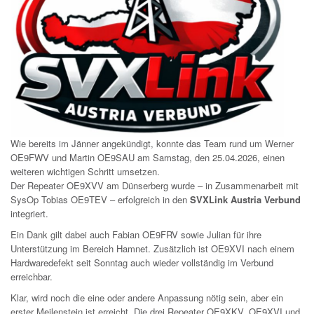
Wie bereits im Jänner angekündigt, konnte das Team rund um Werner
OE9FWV und Martin OE9SAU am Samstag, den 25.04.2026, einen
weiteren wichtigen Schritt umsetzen.
Der Repeater OE9XVV am Dünserberg wurde – in Zusammenarbeit mit
SysOp Tobias OE9TEV – erfolgreich in den
SVXLink Austria Verbund
integriert.
Ein Dank gilt dabei auch Fabian OE9FRV sowie Julian für ihre
Unterstützung im Bereich Hamnet. Zusätzlich ist OE9XVI nach einem
Hardwaredefekt seit Sonntag auch wieder vollständig im Verbund
erreichbar.
Klar, wird noch die eine oder andere Anpassung nötig sein, aber ein
erster Meilenstein ist erreicht. Die drei Repeater OE9XKV, OE9XVI und