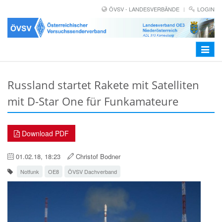
ÖVSV - LANDESVERBÄNDE
LOGIN
Toggle
navigat
Russland startet Rakete mit Satelliten
mit D-Star One für Funkamateure
Download PDF
01.02.18, 18:23
Christof Bodner
Notfunk
OE8
ÖVSV Dachverband